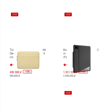
NEW
NEW
Túi chống sốc Tomtoc Tablet
Bao da chống sốc Tomtoc 2
Sleeve Bag for iPad Pro 12.9
in 1 Ultra Detachable for
inches A18B3
iPad Pro 11-inch M1/M2
B0216D
-
15
-
15
%
%
493.000 đ
1.351.500 đ
580.000 đ
1.590.000 đ
NEW