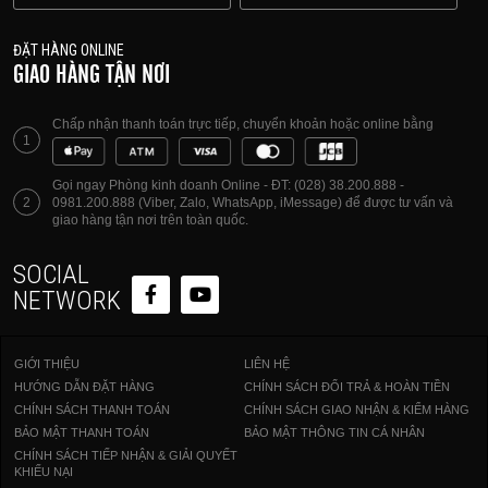
ĐẶT HÀNG ONLINE
GIAO HÀNG TẬN NƠI
Chấp nhận thanh toán trực tiếp, chuyển khoản hoặc online bằng
1
Gọi ngay Phòng kinh doanh Online - ĐT: (028) 38.200.888 -
2
0981.200.888 (Viber, Zalo, WhatsApp, iMessage) để được tư vấn và
giao hàng tận nơi trên toàn quốc.
SOCIAL
NETWORK
GIỚI THIỆU
LIÊN HỆ
HƯỚNG DẪN ĐẶT HÀNG
CHÍNH SÁCH ĐỔI TRẢ & HOÀN TIỀN
CHÍNH SÁCH THANH TOÁN
CHÍNH SÁCH GIAO NHẬN & KIỂM HÀNG
BẢO MẬT THANH TOÁN
BẢO MẬT THÔNG TIN CÁ NHÂN
CHÍNH SÁCH TIẾP NHẬN & GIẢI QUYẾT
KHIẾU NẠI