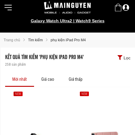
Galaxy Watch Ultra2 | Watch9 Series
Samsung Galaxy Z Fold8 | Z Flip8
Trang chủ
Tìm kiếm
phụ kiện iPad Pro M4
KẾT QUẢ TÌM KIẾM 'PHỤ KIỆN IPAD PRO M4'
Lọc
258
sản phẩm
Mới nhất
Giá cao
Giá thấp
NEW
NEW