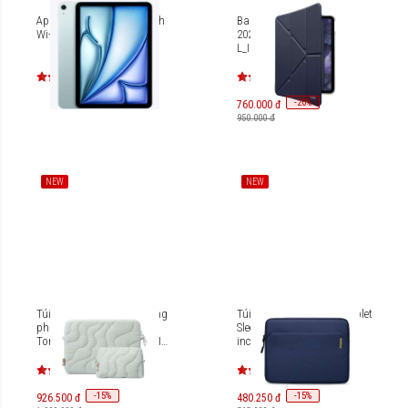
Apple iPad Air 7 M3 11 inch
Bao da iPad Pro 13 inch-
Wi-Fi 128GB MC9X4
2024 Laut Huex Folio
L_IPP24L_HF
-
20
%
760.000 đ
950.000 đ
NEW
NEW
Túi chống sốc kèm túi đựng
Túi chống sốc Tomtoc Tablet
phụ kiện Laptop 13-inch
Sleeve Bag for iPad Pro 11
Tomtoc Terra-A27 Sleeve KIT
inches A18A1
A27C2TV/A27C2WV/A27C2DV
-
15
-
15
%
%
926.500 đ
480.250 đ