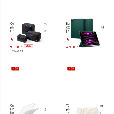
Combo 3 túi đựng hành lý /
Bao da iPad Pro 12.9 inch
phụ kiện Tomtoc (USA)
(2021-2022) Spigen Urban Fit
Light-T02 Packing Cube Set
[ ACS03092 / ACS03434 ]
T02L1DT
-
10
%
981.000 đ
499.000 đ
1.090.000 đ
NEW
NEW
Ốp lưng UNIQ VERO
Túi chống sốc kèm túi đựng
MACBOOK AIR 13'' (M2-M5)
phụ kiện Laptop 14-inch
[UNIQ-MA13(M4)-VERO]
Tomtoc Terra-A27 Sleeve KIT