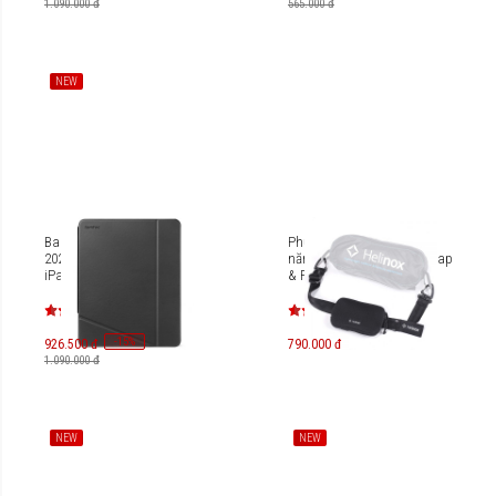
1.090.000 đ
565.000 đ
NEW
Bao da iPad Pro 11-inch
Phụ kiện dây đeo túi đa
2021 Tomtoc Inspire-B02
năng Helinox Shoulder Strap
iPad Tri-Mode Case
& Pouch
B0203/B50A1D1
-
15
%
926.500 đ
790.000 đ
1.090.000 đ
NEW
NEW