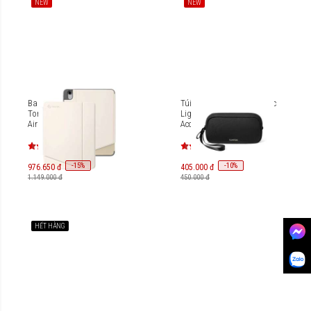
NEW
NEW
Bao da từ dính đa góc
Túi đựng phụ kiện Tomtoc
Tomtoc Smar-Tri For iPad
Light-T12 Electronic
Air 11-inch 2024/iPad Air
Accessory Pouch 1L T12S1
10.9-inch 2020 B50A2
-
15
-
10
%
%
976.650 đ
405.000 đ
1.149.000 đ
450.000 đ
HẾT HÀNG