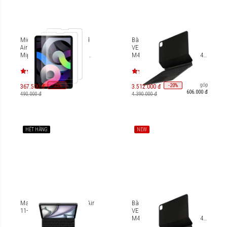
Miếng dán cường lực iPad
Bàn phím từ tính UNIQ
Air 4/ iPad Pro 11 Inch
VENNO PRO IPAD PRO 13"
Mipow Kingbull Premium
M4 (2024) [UNIQ-PDP13(M4)-
HD BJ204D/BJ204A
VENPRO]
Trả góp
-
25
-
20
%
%
367.500 đ
3.512.000 đ
606.000 đ
490.000 đ
4.390.000 đ
HẾT HÀNG
NEW
Magic Keyboard for iPad Air
Bàn phím từ tính UNIQ
11-inch (M3) - US English
VENNO PRO IPAD PRO 11"
M4 (2024) [UNIQ-PDP11(M4)-
VENPRO]