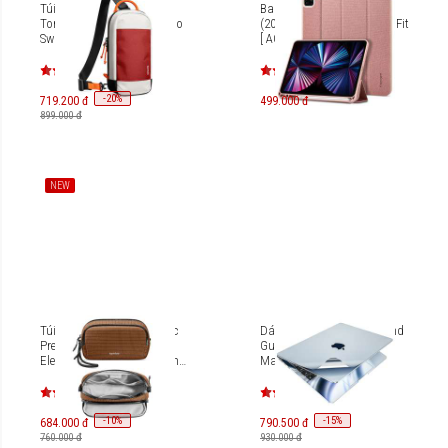
Túi đeo chéo thời trang
Bao da iPad Pro 11 inch
Tomtoc Phụ kiện & Nitendo
(2021-2022) Spigen Urban Fit
Switch 2 G49S1
[ ACS01056 / ACS01055 /
ACS01054 ]
-
20
%
719.200 đ
499.000 đ
899.000 đ
NEW
Túi đựng phụ kiện Tomtoc
Dán 3M Innostyle Diamond
Premium Light-T12
Guard 6-in-1 Skin Set for
Electronic Accessory Pouch
Macbook Air 13.6-inch
1.8L T12M1
M2/M3/M4
[ISCS2681/ISCS3240]
-
10
-
15
%
%
684.000 đ
790.500 đ
760.000 đ
930.000 đ