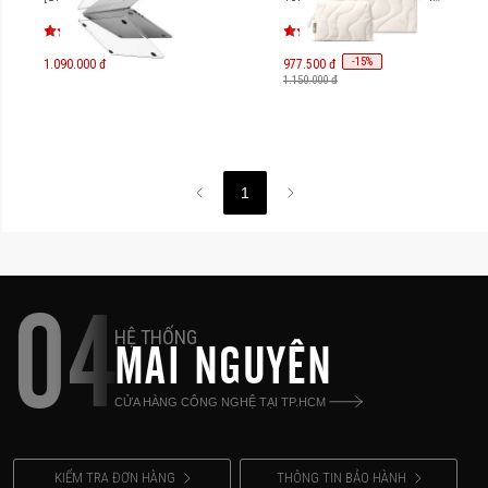
A27D2DV / A27D2TV /
A27D2WV
-
15
%
1.090.000 đ
977.500 đ
1.150.000 đ
1
04
HỆ THỐNG
MAI NGUYÊN
CỬA HÀNG CÔNG NGHỆ TẠI TP.HCM
KIỂM TRA ĐƠN HÀNG
THÔNG TIN BẢO HÀNH