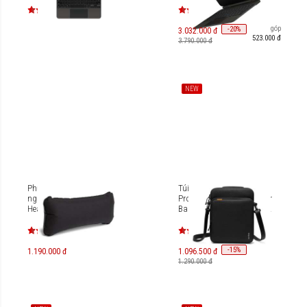
Trả góp
-
20
%
3.032.000 đ
523.000 đ
3.790.000 đ
NEW
Phụ kiện gối hơi ghế dã
Túi chống sốc Tomtoc 360
ngoại Helinox Air + Foam
Protection Tablet Shoulder
Headrest SP001131
Bag For iPad Pro 11 inch
H13-A01/H13A1
-
15
%
1.190.000 đ
1.096.500 đ
1.290.000 đ