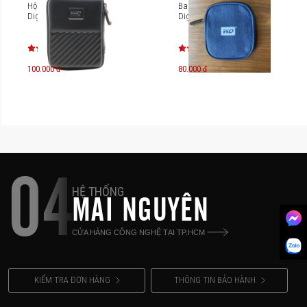
Hộp đựng ổ cứng Western
Bao đựng ổ cứng Western
Digital
Digital
100.000 đ
80.000 đ
04
HỆ THỐNG
MAI NGUYÊN
CỬA HÀNG CÔNG NGHỆ TẠI TP.HCM
KIỂM TRA ĐƠN HÀNG
THÔNG TIN BẢO HÀNH