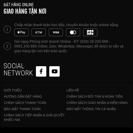
ĐẶT HÀNG ONLINE
GIAO HÀNG TẬN NƠI
Chấp nhận thanh toán trực tiếp, chuyển khoản hoặc online bằng
1
Gọi ngay Phòng kinh doanh Online - ĐT: (028) 38.200.888 -
2
0981.200.888 (Viber, Zalo, WhatsApp, iMessage) để được tư vấn và
giao hàng tận nơi trên toàn quốc.
SOCIAL
NETWORK
GIỚI THIỆU
LIÊN HỆ
HƯỚNG DẪN ĐẶT HÀNG
CHÍNH SÁCH ĐỔI TRẢ & HOÀN TIỀN
CHÍNH SÁCH THANH TOÁN
CHÍNH SÁCH GIAO NHẬN & KIỂM HÀNG
BẢO MẬT THANH TOÁN
BẢO MẬT THÔNG TIN CÁ NHÂN
CHÍNH SÁCH TIẾP NHẬN & GIẢI QUYẾT
KHIẾU NẠI