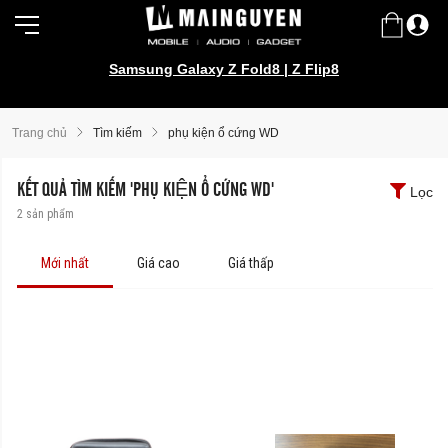
Samsung Galaxy Z Fold8 | Z Flip8
Trang chủ
Tìm kiếm
phụ kiện ổ cứng WD
KẾT QUẢ TÌM KIẾM 'PHỤ KIỆN Ổ CỨNG WD'
Lọc
2
sản phẩm
Mới nhất
Giá cao
Giá thấp