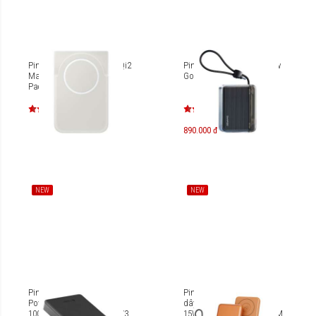
Pin dự phòng Samsung Qi2
Pin dự phòng Sharge Flow
Magnet Wireless Battery
Go P4 10.000mAh
Pack EB-U2500X
890.000 đ
NEW
NEW
Pin sạc dự phòng Mazer
Pin sạc dự phòng không
PowerCharger PD35W
dây kèm cáp MAZER Qi2
10000mAh M-PC35W10.0V3
15W/PD27W 10.000 mAh M-