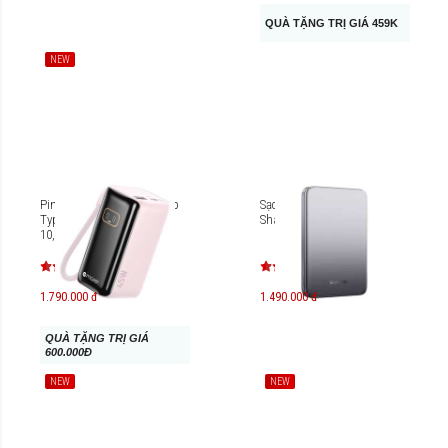
QUÀ TẶNG TRỊ GIÁ 459K
NEW
Pin sạc dự phòng kèm cáp
Sạc dự phòng không dây
Type-C MAZER
Sharge M7 10000mAh
10,000mAh/PD45W Ai-
PC45R10-V7 PowerCharge
RLink M-Ai-PC45R10-V7
1.790.000 đ
1.490.000 đ
QUÀ TẶNG TRỊ GIÁ
600.000Đ
NEW
NEW