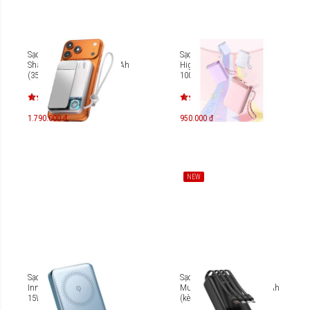
Sạc dự phòng không dây
Sạc dự phòng Pisen Quick
Sharge Icemag 3 10.000mAh
High Power Box 30W
(35W, Qi2.2, 25W)
10000mAh TS-D381
1.790.000 đ
950.000 đ
NEW
Sạc dự phòng MagSafe
Sạc dự phòng Innostyle
Innostyle Powermag Slim
MultiCharge Go 20000 mAh
15W PD/QC3.0 20W
(kèm 4 cáp) MCG20K
10000mAh IM20PD