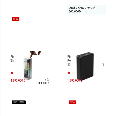
QUÀ TẶNG TRỊ GIÁ
600.000Đ
NEW
Pin dự phòng SHARGE
Pin sạc dự phòng Mazer
Shargeek 300 24.000mAh
PowerCharger PD45W
20000mAh M-PC45W20.0V3
Trả góp
4.990.000 đ
1.590.000 đ
861.000 đ
HẾT HÀNG
NEW