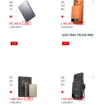
Sạc dự phòng Innostyle
Sạc dự phòng thể rắn BMX
MagSlim Premium
SolidSafe 10000mAh Qi2
10.000mAh IMS10K
MagSafe B939-10
-
20
-
11
%
%
872.000 đ
2.492.000 đ
1.090.000 đ
2.800.000 đ
QUÀ TẶNG TRỊ GIÁ 459K
NEW
NEW
Pin dự phòng quyền lực
Sạc dự phòng thể rắn BMX
chuẩn CCC Mipow Power
SolidSafe 5000mAh Qi2
Cube 3-in-1 Ultra-Slim
MagSafe B939-05
MagSafe 10000mAh MX10
-
15
-
11
%
%
1.683.000 đ
1.691.000 đ
1.980.000 đ
1.900.000 đ