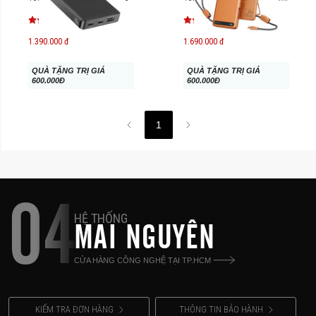
MagLink19
1.390.000 đ
1.690.000 đ
QUÀ TẶNG TRỊ GIÁ
QUÀ TẶNG TRỊ GIÁ
600.000Đ
600.000Đ
1
04
HỆ THỐNG
MAI NGUYÊN
CỬA HÀNG CÔNG NGHỆ TẠI TP.HCM
KIỂM TRA ĐƠN HÀNG
THÔNG TIN BẢO HÀNH