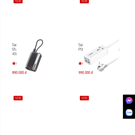
NEW
NEW
Sạc dự phòng chuẩn CCC
Sạc du lịch Blaupunkt
Sharge Flow 3 10000mAh
PSN9650 65W Power Strips
45W
890.000 đ
990.000 đ
NEW
NEW