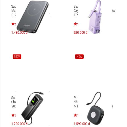
Sạc dự phòng Innostyle
Sạc dự phòng Pisen Quick
MagSlim Boost Premium
Crystal High Power Box 30W
Qi2 10000 mAh (chứng chỉ
TP-D110
CCC) MSB10K
1.480.000 đ
920.000 đ
NEW
NEW
Sạc dự phòng chuẩn CCC
Pin sạc dự phòng không
Sharge E4 Retractable
dây Mazer Qi2 4 in 1
20000mAh 165W
MagLink18i M-MagLink18i
1.790.000 đ
1.590.000 đ