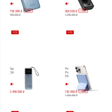
-
20
-
15
%
%
792.000 đ
926.500 đ
990.000 đ
1.090.000 đ
NEW
NEW
Sạc dự phòng Pisen Bolt
Pin sạc dự phòng Mazer
240W 27000mAh TP-D106
Power Bank With USB-C
PD20W 5000mAh M-
MagAir15
-
30
%
2.490.000 đ
742.000 đ
1.060.000 đ