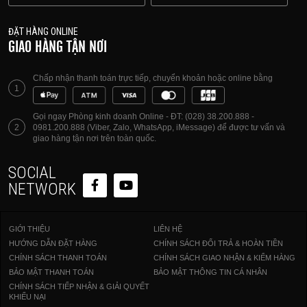
ĐẶT HÀNG ONLINE
GIAO HÀNG TẬN NƠI
Chấp nhận thanh toán trực tiếp, chuyển khoản hoặc online bằng
1
Gọi ngay Phòng kinh doanh Online - ĐT: (028) 38.200.888 -
2
0981.200.888 (Viber, Zalo, WhatsApp, iMessage) để được tư vấn và
giao hàng tận nơi trên toàn quốc.
SOCIAL
NETWORK
GIỚI THIỆU
LIÊN HỆ
HƯỚNG DẪN ĐẶT HÀNG
CHÍNH SÁCH ĐỔI TRẢ & HOÀN TIỀN
CHÍNH SÁCH THANH TOÁN
CHÍNH SÁCH GIAO NHẬN & KIỂM HÀNG
BẢO MẬT THANH TOÁN
BẢO MẬT THÔNG TIN CÁ NHÂN
CHÍNH SÁCH TIẾP NHẬN & GIẢI QUYẾT
KHIẾU NẠI