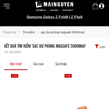
Samsung Galaxy Z Fold8 | Z Flip8
Trang chủ
Tìm kiếm
sạc dự phòng magsafe 5000mah
KẾT QUẢ TÌM KIẾM 'SẠC DỰ PHÒNG MAGSAFE 5000MAH'
Lọc
191
sản phẩm
Mới nhất
Giá cao
Giá thấp
NEW
NEW