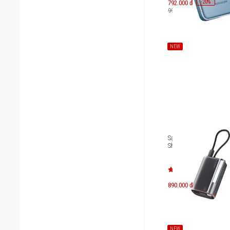
-
20
792.000 đ
%
990.000 đ
NEW
Sạc dự phòng chuẩn 
Sharge Flow 3 10000m
890.000 đ
NEW