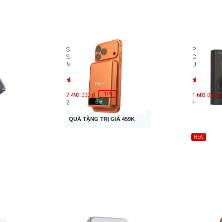
e
Sạc dự phòng thể rắn BMX
Pin dự phò
.000mAh
SolidSafe 10000mAh Qi2
CCC Mipow 
MagSafe B939-10
Ultra-Slim
MX10
-
11
2.492.000 đ
%
1.683.000 đ
2.800.000 đ
1.980.000 đ
QUÀ TẶNG TRỊ GIÁ 459K
NEW