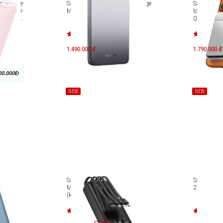
cáp Type-
Sạc dự phòng không dây Sharge
Sạc dự phò
D45W Ai-
M7 10000mAh
Icemag 3 1
ge RLink
Qi2.2, 25W)
1.490.000 đ
1.790.000 đ
00.000Đ
NEW
NEW
e
Sạc dự phòng Innostyle
Sạc dự phò
lim 15W
MultiCharge Go 20000 mAh
27000mAh 
mAh
(kèm 4 cáp) MCG20K