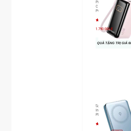
Pin sạc dự phòng kèm 
C MAZER 10,000mAh/P
PC45R10-V7 PowerChar
M-Ai-PC45R10-V7
1.790.000 đ
QUÀ TẶNG TRỊ GIÁ 6
Sạc dự phòng MagSaf
Innostyle Powermag S
PD/QC3.0 20W 10000
IM20PD