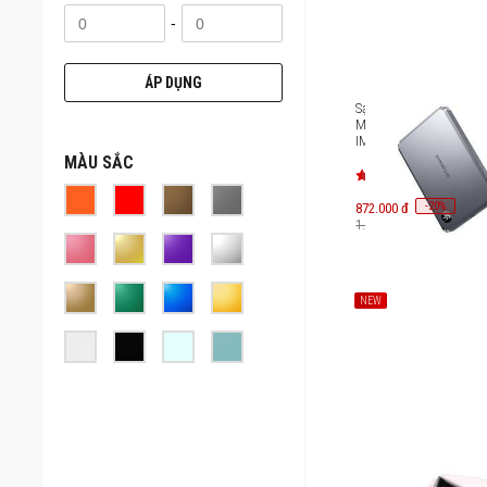
-
ÁP DỤNG
Sạc dự phòng Innostyl
MagSlim Premium 10
IMS10K
MÀU SẮC
-
20
872.000 đ
%
1.090.000 đ
NEW