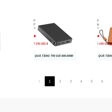
Flow Go
Pin sạc dự phòng Mazer
Pin sạc dự
PowerCharger PD35W
kèm cáp M
10000mAh M-PC35W10.0V3
15W/PD27W
MagLink19
1.390.000 đ
1.690.000 đ
QUÀ TẶNG TRỊ GIÁ 600.000Đ
QUÀ TẶNG
1
2
3
4
5
6