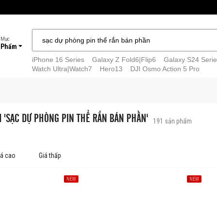
 Mục
 Phẩm
iPhone 16 Series
Galaxy Z Fold6|Flip6
Galaxy S24 Serie
Watch Ultra|Watch7
Hero13
DJI Osmo Action 5 Pro
M 'SẠC DỰ PHÒNG PIN THỂ RẮN BÁN PHẦN'
191
sản phẩm
iá cao
Giá thấp
NEW
NEW