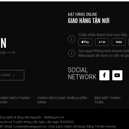
ĐẶT HÀNG ONLINE
GIAO HÀNG TẬN NƠI
Chấp nhận thanh toán trực tiếp
ÊN
1
Gọi ngay Phòng kinh doanh Onlin
HCM
2
iMessage) để được tư vấn và gia
SOCIAL
O HÀNH
NETWORK
CHÍNH SÁCH THANH
CHÍNH SÁCH GIAO NHẬN & KIỂM
BẢO MẬT THANH
TOÁN
HÀNG
TOÁN
ông nghệ di động Mai Nguyên - MaiNguyen.vn
 tin và Truyền thông cấp ngày cấp ngày 8/10/2012
CM. Email: contact@mainguyen.vn. Chịu trách nhiệm nội dung: Đặng Thị Kim Hương