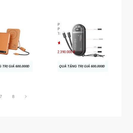
 phòng không dây
Pin sạc dự phòng Mazer
AZER Qi2
PowerCharge Link 1545
 10.000 mAh M-
15000mAh PD45W M-
PC45LINK1545
2.390.000 đ
 TRỊ GIÁ 600.000Đ
QUÀ TẶNG TRỊ GIÁ 600.000Đ
7
8