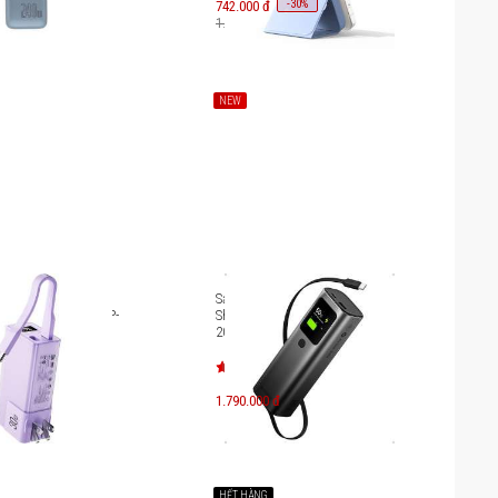
-
30
742.000 đ
%
1.060.000 đ
NEW
ng Pisen Quick
Sạc dự phòng chuẩn CCC
gh Power Box 30W TP-
Sharge E4 Retractable
20000mAh 165W
1.790.000 đ
HẾT HÀNG