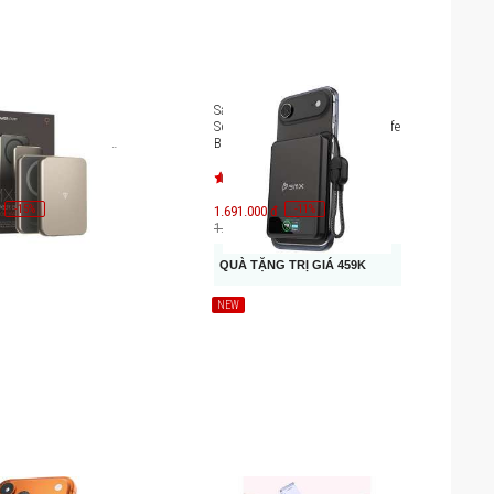
ng quyền lực chuẩn
Sạc dự phòng thể rắn BMX
Power Cube 3-in-1
SolidSafe 5000mAh Qi2 MagSafe
 MagSafe 10000mAh
B939-05
-
15
-
11
%
1.691.000 đ
%
1.900.000 đ
QUÀ TẶNG TRỊ GIÁ 459K
NEW