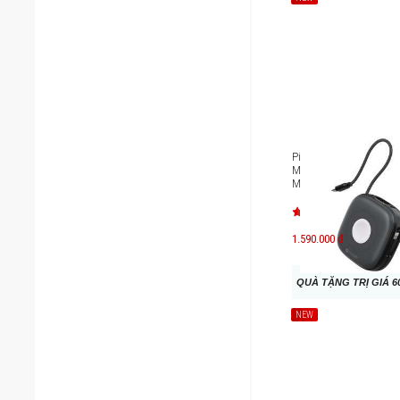
Pin sạc dự phòng khô
Mazer Qi2 4 in 1 MagLi
MagLink18i
1.590.000 đ
QUÀ TẶNG TRỊ GIÁ 6
NEW