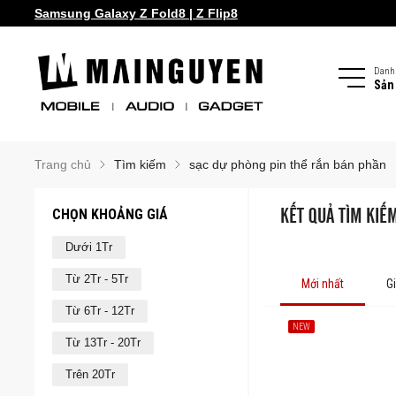
Samsung Galaxy S26 series!
Samsung Galaxy Z Fold8 | Z Flip8
Danh
Sản
Trang chủ
Tìm kiếm
sạc dự phòng pin thể rắn bán phần
CHỌN KHOẢNG GIÁ
KẾT QUẢ TÌM KIẾ
Dưới 1Tr
Từ 2Tr - 5Tr
Mới nhất
G
Từ 6Tr - 12Tr
NEW
Từ 13Tr - 20Tr
Trên 20Tr