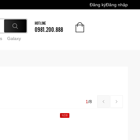
Đăng ký
Đăng nhập
HOTLINE
0981.200.888
s
Galaxy
1
/
8
NEW