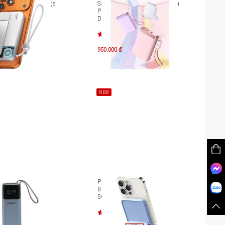
ng không dây Sharge
Sạc dự phòng Pisen Quick High
0.000mAh (35W,
Power Box 30W 10000mAh TS-
D381
950.000 đ
NEW
ng Pisen Bolt 240W
Pin sạc dự phòng Mazer Power
TP-D106
Bank With USB-C PD20W
5000mAh M-MagAir15