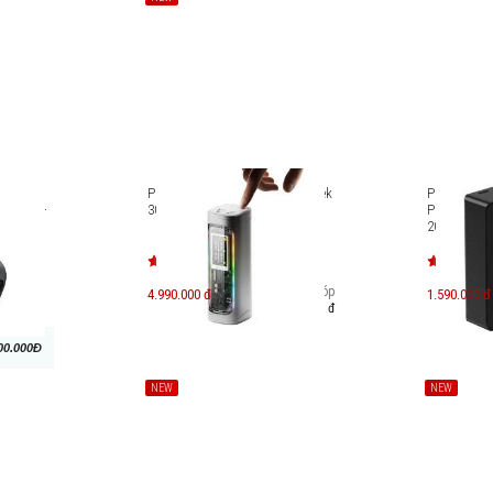
ng dây
Pin dự phòng SHARGE Shargeek
Pin sạc dự
nk18i M-
300 24.000mAh
PowerChar
20000mAh 
Trả góp
4.990.000 đ
1.590.000 đ
861.000 đ
00.000Đ
NEW
NEW