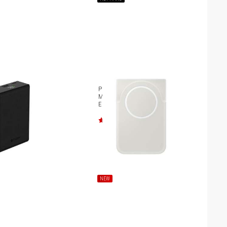
 phòng Mazer
Pin dự phòng Samsung Qi2
ger PD45W
Magnet Wireless Battery Pack
M-PC45W20.0V3
EB-U2500X
NEW