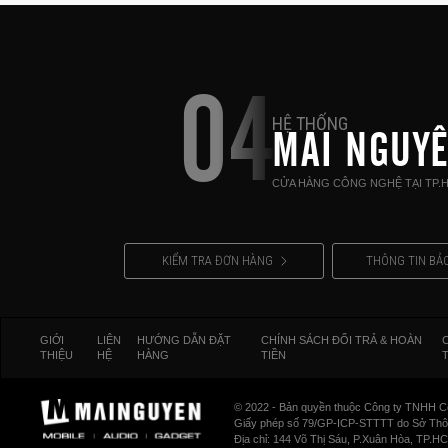
04
HỆ THỐNG
MAI NGUY
CỬA HÀNG CÔNG NGHỆ TẠI TP.
KIỂM TRA ĐƠN HÀNG
THÔNG TIN BẢ
GIỚI
LIÊN
HƯỚNG DẪN ĐẶT
CHÍNH SÁCH ĐỔI TRẢ & HOÀN
THIỆU
HỆ
HÀNG
TIỀN
© 2022 - Bản quyền thuộc Công ty TNHH C
Giấy phép số 79/GP-ICP-STTTT do Sở Thông
Địa chỉ: 144 Võ Thị Sáu, P.Xuân Hòa, TP.H