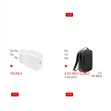
NEW
Sạc nhanh USB-C 15W
Balo cao cấp Laptop 15.6-
Samsung EP-T1510
inch Tomtoc Voyage-T50
Backpack T50M1
Trả góp
-
10
%
190.000 đ
4.275.000 đ
737.000 đ
4.750.000 đ
NEW
NEW