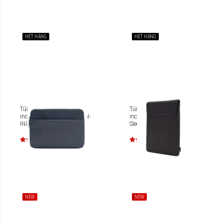
HẾT HÀNG
HẾT HÀNG
Túi chống sốc Laptop 14
Túi chống sốc Laptop 11-
inch Incase A.R.C. Sleeve IN-
inch Incase Crosstown
INCO400717
Sleeve IN-INMB100753
NEW
NEW