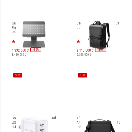
Giá đỡ HyperSpace
Balo Tomtoc Navigator-T71
Ergonomic Laptop Stand
Laptop 16 inch/24L T71
HS1150
-
10
-
10
%
%
1.332.000 đ
2.115.000 đ
1.480.000 đ
2.350.000 đ
NEW
NEW
Sạc nhanh Hyper GaN II Dual
Túi xách Tomtoc Defender-
USB-C PPS 22W/PD 35W
A40 Shoulder Bag Laptop 16
HJG35NA
inches A40F3D1