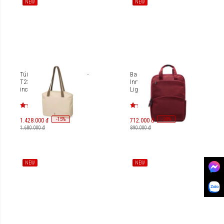
NEW
NEW
Túi xách Tomtoc Versatile-
Balo Laptop 15.6 inches
T23 Tote Laptop 14
Innostyle Colorlite
inch/12.5L T23-2025
Lightweight P21
-
15
-
20
%
%
1.428.000 đ
712.000 đ
1.680.000 đ
890.000 đ
NEW
NEW