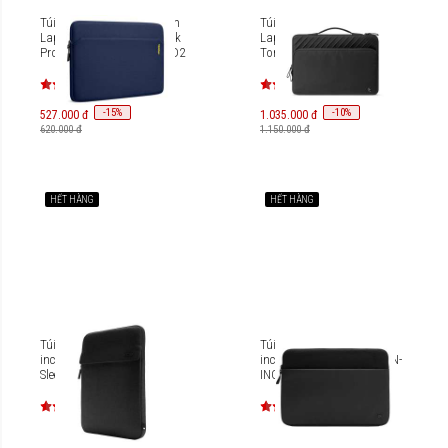
Túi chống sốc Tomtoc Slim
Túi xách chống sốc
Laptop Sleeve for Macbook
Laptop/Macbook 13 inch
Pro 14 inches M2/M1 A18D2
Tomtoc Voyage-A24
A24C2D1
-
15
-
10
%
%
527.000 đ
1.035.000 đ
620.000 đ
1.150.000 đ
HẾT HÀNG
HẾT HÀNG
Túi chống sốc Laptop 16-
Túi chống sốc Laptop 16
inch Incase Crosstown
inch Incase A.R.C. Sleeve IN-
Sleeve IN-INCO400804
INCO400718