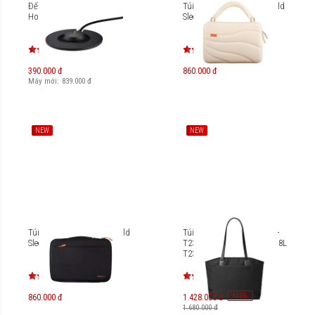
Đế sạc loa Bose Portable
Túi laptop MicroPack Shield
Home Speaker
Sleeve 13-14 inch MSL-02
390.000 đ
860.000 đ
Máy mới:
839.000
đ
NEW
NEW
Túi laptop MicroPack Shield
Túi xách Tomtoc Versatile-
Sleeve 13-14 inch MSL-01
T23 Tote Laptop 16 inch/18L
T23-2025
-
15
%
860.000 đ
1.428.000 đ
1.680.000 đ