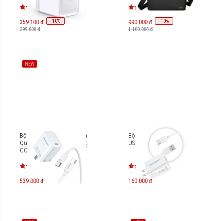
-
10
-
10
%
%
359.100 đ
990.000 đ
399.000 đ
1.100.000 đ
NEW
Bộ sạc nhanh USB-C Pisen
Bộ sạc nhanh 2 cổng cáp
Quick PD30W GaN Folding
USB-C Rock Space T39
CC1000 TS-C179 (Type-C)
539.000 đ
160.000 đ