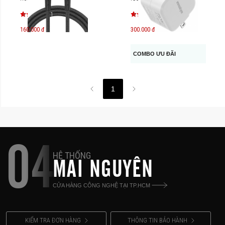
1
160.000 đ
300.000 đ
COMBO ƯU ĐÃI
1
04
HỆ THỐNG
MAI NGUYÊN
CỬA HÀNG CÔNG NGHỆ TẠI TP.HCM
KIỂM TRA ĐƠN HÀNG
THÔNG TIN BẢO HÀNH