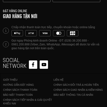
ĐẶT HÀNG ONLINE
GIAO HÀNG TẬN NƠI
Chấp nhận thanh toán trực tiếp, chuyển khoản hoặc online bằng
1
Gọi ngay Phòng kinh doanh Online - ĐT: (028) 38.200.888 -
2
0981.200.888 (Viber, Zalo, WhatsApp, iMessage) để được tư vấn và
giao hàng tận nơi trên toàn quốc.
SOCIAL
NETWORK
GIỚI THIỆU
LIÊN HỆ
HƯỚNG DẪN ĐẶT HÀNG
CHÍNH SÁCH ĐỔI TRẢ & HOÀN TIỀN
CHÍNH SÁCH THANH TOÁN
CHÍNH SÁCH GIAO NHẬN & KIỂM HÀNG
BẢO MẬT THANH TOÁN
BẢO MẬT THÔNG TIN CÁ NHÂN
CHÍNH SÁCH TIẾP NHẬN & GIẢI QUYẾT
KHIẾU NẠI