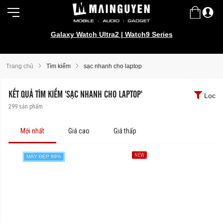
Galaxy Watch Ultra2 | Watch9 Series
Trang chủ
Tìm kiếm
sạc nhanh cho laptop
KẾT QUẢ TÌM KIẾM 'SẠC NHANH CHO LAPTOP'
Lọc
299
sản phẩm
Mới nhất
Giá cao
Giá thấp
NEW
MÁY ĐẸP 99%