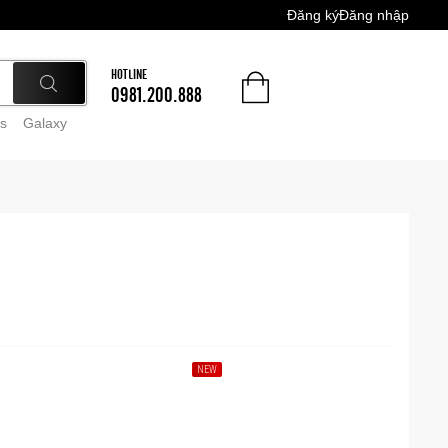
Đăng ký
Đăng nhập
HOTLINE
0981.200.888
s
Galaxy
NEW