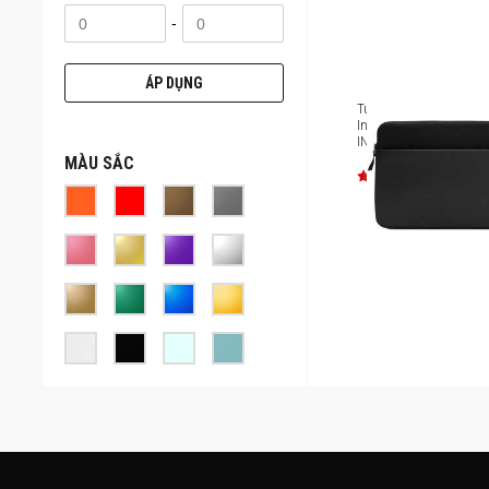
-
ÁP DỤNG
Túi chống sốc Laptop 1
Incase A.R.C. Sleeve IN-
INCO400718
MÀU SẮC