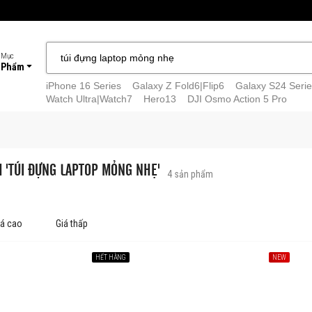
 Mục
 Phẩm
iPhone 16 Series
Galaxy Z Fold6|Flip6
Galaxy S24 Serie
Watch Ultra|Watch7
Hero13
DJI Osmo Action 5 Pro
M 'TÚI ĐỰNG LAPTOP MỎNG NHẸ'
4
sản phẩm
iá cao
Giá thấp
HẾT HÀNG
NEW