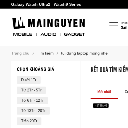
Galaxy Watch Ultra2 | Watch9 Series
Danh
Sản
Trang chủ
Tìm kiếm
túi đựng laptop mỏng nhẹ
CHỌN KHOẢNG GIÁ
KẾT QUẢ TÌM KIẾ
Dưới 1Tr
Từ 2Tr - 5Tr
Mới nhất
G
Từ 6Tr - 12Tr
HẾT HÀNG
Từ 13Tr - 20Tr
Trên 20Tr