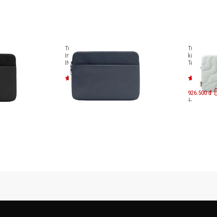
6 inch
Túi chống sốc Laptop 14 inch
Túi chống 
Incase A.R.C. Sleeve IN-
kiện Lapto
INCO400717
Terra-A27 S
A27C2TV/
926.500 đ
1.090.000 đ