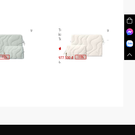
sốc kèm túi đựng phụ
Túi chống sốc kèm túi đựng phụ
p 13-inch Tomtoc
kiện Laptop 14-inch Tomtoc
leeve KIT
Terra-A27 Sleeve KIT A27D2DV /
A27C2WV/A27C2DV
A27D2TV / A27D2WV
-
15
-
15
%
977.500 đ
%
1.150.000 đ