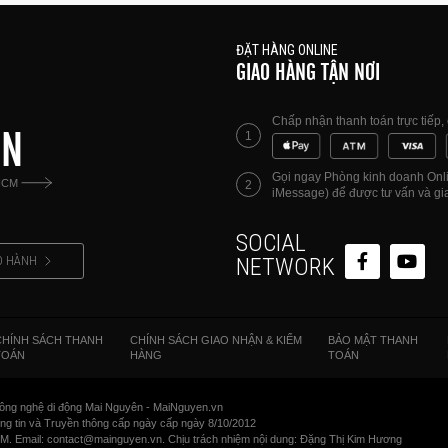
ĐẶT HÀNG ONLINE
GIAO HÀNG TẬN NƠI
Chấp nhận thanh toán trực tiếp
ÊN
1
Gọi ngay Phòng kinh doanh Onlin
HCM
2
iMessage) để được tư vấn và gia
SOCIAL
O HÀNH
NETWORK
CHÍNH SÁCH THANH
CHÍNH SÁCH GIAO NHẬN & KIỂM
BẢO MẬT THANH
TOÁN
HÀNG
TOÁN
ông nghệ di động Mai Nguyên - MaiNguyen.vn
 tin và Truyền thông cấp ngày cấp ngày 8/10/2012
CM. Email: contact@mainguyen.vn. Chịu trách nhiệm nội dung: Đặng Thị Kim Hương