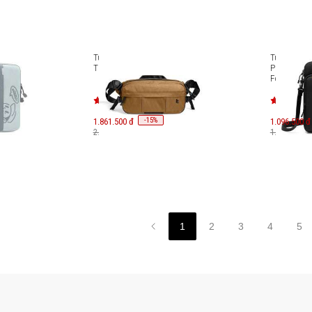
 Air 15
Túi đeo chéo Tomtoc Wander-
Túi chống 
 New
T26 X-PAC Daily Sling T26S1
Protection 
C
For iPad Pr
A01/H13A1
-
15
1.861.500 đ
%
1.096.500 đ
2.190.000 đ
1.290.000 đ
1
2
3
4
5