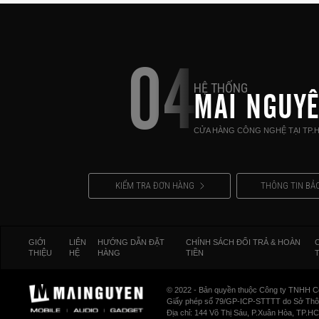
04
HỆ THỐNG
MAI NGUY
CỬA HÀNG CÔNG NGHỆ TẠI TP.
KIỂM TRA ĐƠN HÀNG
THÔNG TIN BẢ
GIỚI
LIÊN
HƯỚNG DẪN ĐẶT
CHÍNH SÁCH ĐỔI TRẢ & HOÀN
THIỆU
HỆ
HÀNG
TIỀN
© 2022 - Bản quyền thuộc Công ty TNHH C
Giấy phép số 79/GP-ICP-STTTT do Sở Thông
Địa chỉ: 144 Võ Thị Sáu, P.Xuân Hòa, TP.H