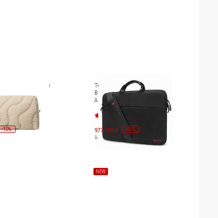
Terra-A27 Accessory
Túi xách Tomtoc Messenger
e A27P1
Bags cho Macbook 13 inches
A45-C01
-
10
-
15
%
977.500 đ
%
1.150.000 đ
NEW