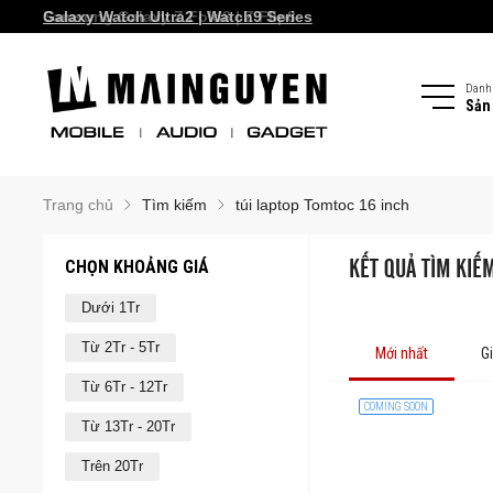
Galaxy Watch Ultra2 | Watch9 Series
Samsung Galaxy Z Fold8 | Z Flip8
Danh
Sản
Trang chủ
Tìm kiếm
túi laptop Tomtoc 16 inch
CHỌN KHOẢNG GIÁ
KẾT QUẢ TÌM KIẾM
Dưới 1Tr
Từ 2Tr - 5Tr
Mới nhất
G
Từ 6Tr - 12Tr
COMING SOON
Từ 13Tr - 20Tr
Trên 20Tr