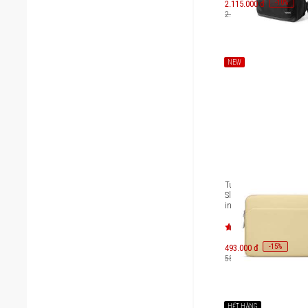
-
10
2.115.000 đ
%
2.350.000 đ
NEW
Túi chống sốc Tomtoc 
Sleeve Bag for iPad Pro
inches A18B3
-
15
493.000 đ
%
580.000 đ
HẾT HÀNG