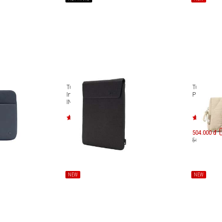
4 inch
Túi chống sốc Laptop 11-inch
Túi Tomtoc 
Incase Crosstown Sleeve IN-
Pouch Shor
INMB100753
504.000 đ
560.000 đ
NEW
NEW