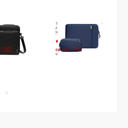
sốc Tomtoc 360
Túi chống sốc Tomtoc Defender-
Tablet Shoulder Bag
A13 Laptop Sleeve KIT for The
o 11 inch H13-
New Macbook Pro 14-inch
[A13D2B2GP/A13D2D1GP/A13D2G1GP]
-
15
-
15
%
832.150 đ
%
979.000 đ