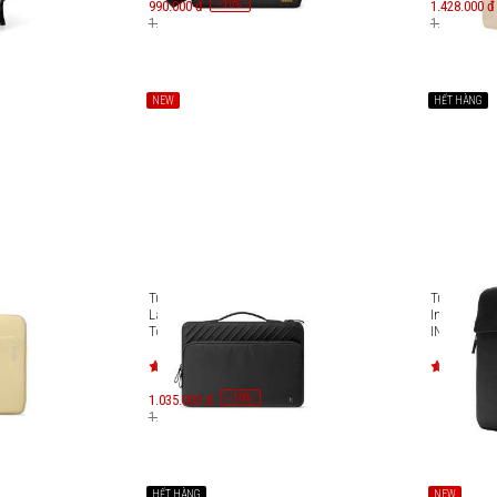
-
10
990.000 đ
%
1.428.000 đ
1.100.000 đ
1.680.000 đ
NEW
HẾT HÀNG
Tablet
Túi xách chống sốc
Túi chống s
 12.9
Laptop/Macbook 13 inch
Incase Cros
Tomtoc Voyage-A24 A24C2D1
INCO40080
-
10
1.035.000 đ
%
1.150.000 đ
HẾT HÀNG
NEW