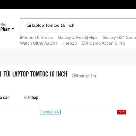
 Mục
 Phẩm
iPhone 16 Series
Galaxy Z Fold6|Flip6
Galaxy S24 Serie
Watch Ultra|Watch7
Hero13
DJI Osmo Action 5 Pro
 'TÚI LAPTOP TOMTOC 16 INCH'
280
sản phẩm
iá cao
Giá thấp
COMING SOON
NEW