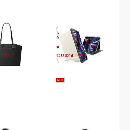
mtoc Versatile-T23
Bao da iPad Pro 12.9-inch 2021
 16 inch/18L T23-
Tomtoc Vertical [B02-
008W01/B02-008V01]
-
15
-
15
%
1.232.500 đ
%
1.450.000 đ
NEW