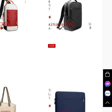
o thời trang Tomtoc
Balo cao cấp Laptop 15.6-inch
Nitendo Switch 2
Tomtoc Voyage-T50 Backpack
T50M1
Trả góp
-
20
-
10
%
4.275.000 đ
%
737.000 đ
4.750.000 đ
NEW
mtoc Versatile-T23
Túi chống sốc Tomtoc Slim
 14 inch/12.5L T23-
Laptop Sleeve for Macbook Pro
14 inches M2/M1 A18D2