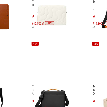
k Pro
Túi chống sốc
Túi đeo ché
ld Stand
Ultrabook/Macbook 13 inch
Phụ kiện & 
6
Tomtoc Terra A27C2
G49S1
-
15
637.500 đ
%
719.200 đ
750.000 đ
899.000 đ
NEW
NEW
r-T71
Túi xách Tomtoc Defender-A40
Túi xách To
1
Shoulder Bag Laptop 16 inches
Tote Laptop
A40F3D1
2025