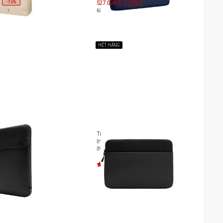
-
15
-
15
%
527.000 đ
%
620.000 đ
HẾT HÀNG
ốc Laptop 16-inch
Túi chống sốc Laptop 16 inch
stown Sleeve IN-
Incase A.R.C. Sleeve IN-
4
INCO400718