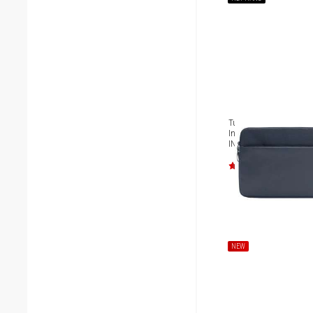
Túi chống sốc Laptop 1
Incase A.R.C. Sleeve IN-
INCO400717
NEW