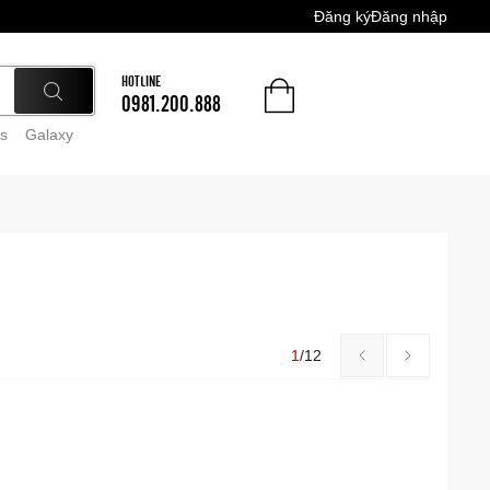
Đăng ký
Đăng nhập
HOTLINE
0981.200.888
s
Galaxy
1
/
12