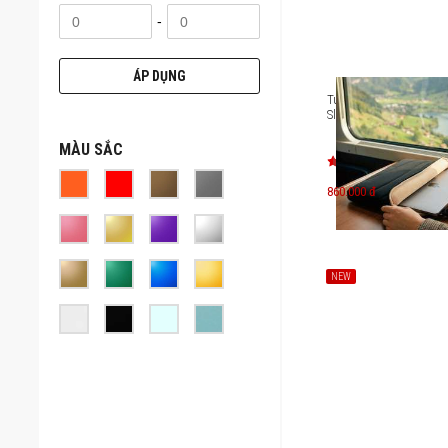
-
ÁP DỤNG
Túi laptop MicroPack S
Sleeve 13-14 inch MSL-0
MÀU SẮC
860.000 đ
NEW