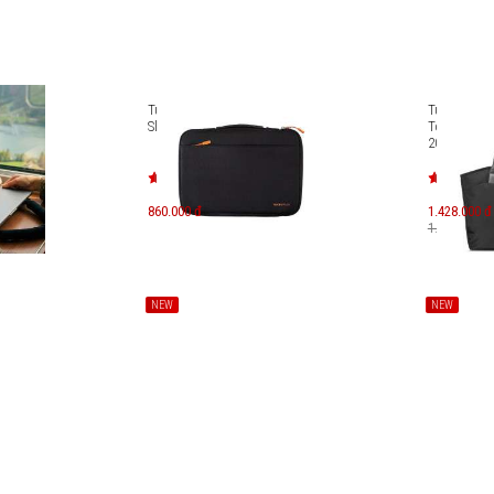
hield
Túi laptop MicroPack Shield
Túi xách To
2
Sleeve 13-14 inch MSL-01
Tote Laptop
2025
860.000 đ
1.428.000 đ
1.680.000 đ
NEW
NEW