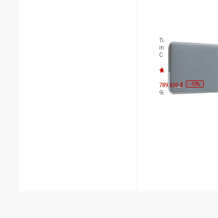
Túi chống sốc Macbook
inch Tomtoc Defender-A13
Cloud Light A13E3B1G
-
15
789.650 đ
%
929.000 đ