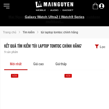
Mai Nguyen Rider Store - Đồ bảo hộ, camping, outdoor,
Galaxy Watch Ultra2 | Watch9 Series
multitool...
Trang chủ
Tìm kiếm
túi laptop tomtoc chính hãng
KẾT QUẢ TÌM KIẾM 'TÚI LAPTOP TOMTOC CHÍNH HÃNG'
Lọc
9
sản phẩm
Mới nhất
Giá cao
Giá thấp
NEW
NEW