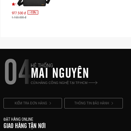
-
15
%
977.500 đ
1.150.000 đ
04
HỆ THỐNG
MAI NGUYÊN
CỬA HÀNG CÔNG NGHỆ TẠI TP.HCM
KIỂM TRA ĐƠN HÀNG
THÔNG TIN BẢO HÀNH
ĐẶT HÀNG ONLINE
GIAO HÀNG TẬN NƠI