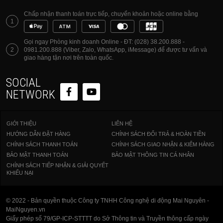
Chấp nhận thanh toán trực tiếp, chuyển khoản hoặc online bằng
1
Gọi ngay Phòng kinh doanh Online - ĐT: (028) 38.200.888 -
2
0981.200.888 (Viber, Zalo, WhatsApp, iMessage) để được tư vấn và
giao hàng tận nơi trên toàn quốc.
SOCIAL
NETWORK
GIỚI THIỆU
LIÊN HỆ
HƯỚNG DẪN ĐẶT HÀNG
CHÍNH SÁCH ĐỔI TRẢ & HOÀN TIỀN
CHÍNH SÁCH THANH TOÁN
CHÍNH SÁCH GIAO NHẬN & KIỂM HÀNG
BẢO MẬT THANH TOÁN
BẢO MẬT THÔNG TIN CÁ NHÂN
CHÍNH SÁCH TIẾP NHẬN & GIẢI QUYẾT
KHIẾU NẠI
© 2022 - Bản quyền thuộc Công ty TNHH Công nghệ di động Mai Nguyên -
MaiNguyen.vn
Giấy phép số 79/GP-ICP-STTTT do Sở Thông tin và Truyền thông cấp ngày