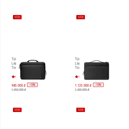
NEW
NEW
Túi xách chống sốc
Túi xách chống sốc
Laptop/Macbook 13 inch
Laptop/Macbook 16 inch
Tomtoc Essence-A34
Tomtoc Voyage-A24
A34C2D1
A24F2D1
-
10
-
10
%
%
945.000 đ
1.125.000 đ
1.050.000 đ
1.250.000 đ
NEW
NEW