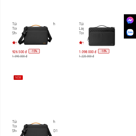
Túi xách Laptop 13/14 inch
Túi xách chống sốc
Tomtoc Defender-A40
Laptop/Macbook 15 inch
Shoulder Bag Black
Tomtoc Voyage-A24
A40D3D1
A24E3D1
-
15
-
10
%
%
926.500 đ
1.098.000 đ
1.090.000 đ
1.220.000 đ
NEW
Túi xách Laptop 15/16 inch
Tomtoc Defender-A40
Shoulder Bag Black A40E1D1