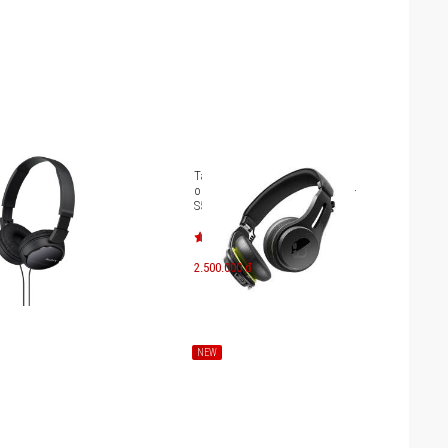
ony MDR-ZX110AP
Tai nghe không dây chống ồn
on-ear Skullcandy Icon ANC SK-
S5IOW
2.500.000 đ
NEW