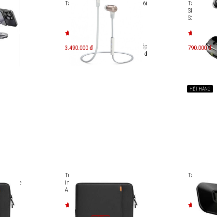
le xoay
Tai nghe Bluetooth NuForce BE6i
Tai nghe Tr
m
Skullcandy
S2TAW
Trả góp
3.490.000 đ
790.000 đ
602.000 đ
HẾT HÀNG
 Air/Pro
Túi chống sốc Macbook Pro 14
Tai nghe C
rotective
inches Tomtoc 360 Protective
A13D2