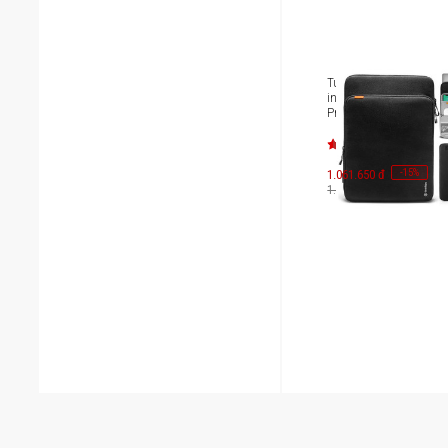
Túi xách chống sốc Ma
inches Tomtoc 360 Prot
Premium [H13-C01D]
-
15
1.061.650 đ
%
1.249.000 đ