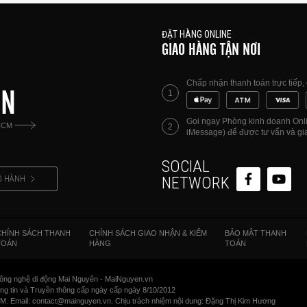
ĐẶT HÀNG ONLINE
GIAO HÀNG TẬN NƠI
Chấp nhận thanh toán trực tiếp
ÊN
1
Gọi ngay Phòng kinh doanh Onlin
HCM
2
iMessage) để được tư vấn và gia
SOCIAL
O HÀNH
NETWORK
CHÍNH SÁCH THANH
CHÍNH SÁCH GIAO NHẬN & KIỂM
BẢO MẬT THANH
TOÁN
HÀNG
TOÁN
ông nghệ di động Mai Nguyên - MaiNguyen.vn
 tin và Truyền thông cấp ngày cấp ngày 8/10/2012
CM. Email: contact@mainguyen.vn. Chịu trách nhiệm nội dung: Đặng Thị Kim Hương