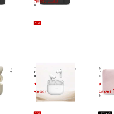
-
15
738.650 đ
%
869.000 đ
NEW
 chống ồn
Tai nghe chống ồn True Wireless
Túi chống 
 RAU0782
Pisen P2 ANC ENC Dualmode
Protective
BHD-TW13(GLB)
13 A13-C02
990.000 đ
738.650 đ
869.000 đ
NEW
HẾT HÀNG