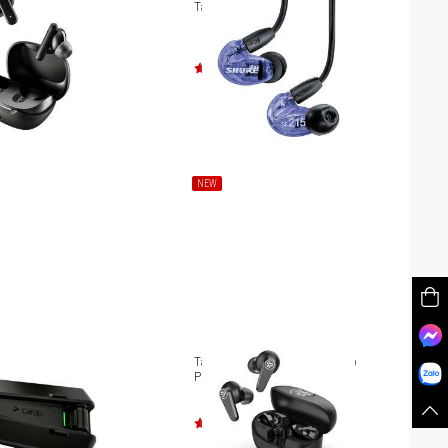
ue Wireless
Tai nghe Shure SE215
 Smokin’ Buds SK-
NEW
ardo Packtalk Pro
Tai nghe True Wireless JLab Go
Pods ANC