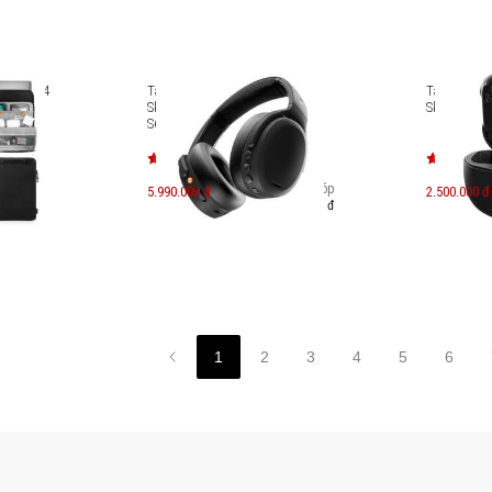
cbook 14
Tai nghe không dây over-ear
Tai nghe Tr
ection
Skullcandy Crusher ANC 2 SK-
Skullcandy
S6CAW
Trả góp
5.990.000 đ
2.500.000 đ
1.033.000 đ
1
2
3
4
5
6