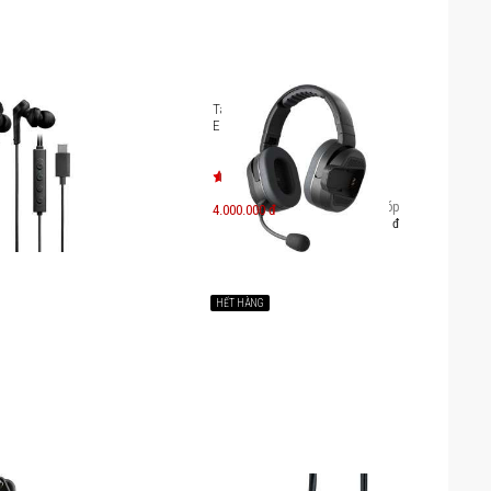
hét tai USB-C ANC
Tai nghe Cardo Packtalk
nica ATH-CKS330NC
EDGEPHONES
Trả góp
4.000.000 đ
690.000 đ
HẾT HÀNG