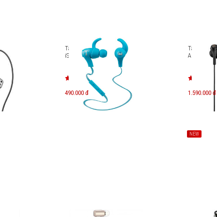
 80s
Tai nghe Bluetooth Monster
Tai nghe n
iSport
Audio-Tech
490.000 đ
1.590.000 đ
NEW