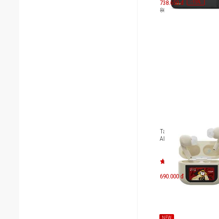
-
15
738.650 đ
%
869.000 đ
Tai nghe True Wireless
ANC Rockspace A5 Pro
690.000 đ
NEW