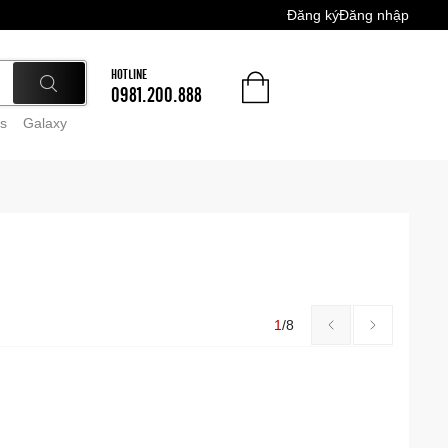
Đăng ký
Đăng nhập
HOTLINE
0981.200.888
s
Galaxy
1
/
8