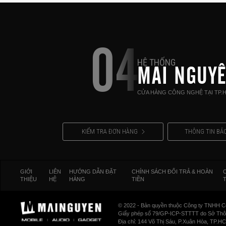
04
HỆ THỐNG
MAI NGUY
CỬA HÀNG CÔNG NGHỆ TẠI TP.
KIỂM TRA ĐƠN HÀNG
THÔNG TIN BẢ
GIỚI
LIÊN
HƯỚNG DẪN ĐẶT
CHÍNH SÁCH ĐỔI TRẢ & HOÀN
THIỆU
HỆ
HÀNG
TIỀN
© 2022 - Bản quyền thuộc Công ty TNHH C
Giấy phép số 79/GP-ICP-STTTT do Sở Thông
Địa chỉ: 144 Võ Thị Sáu, P.Xuân Hòa, TP.H