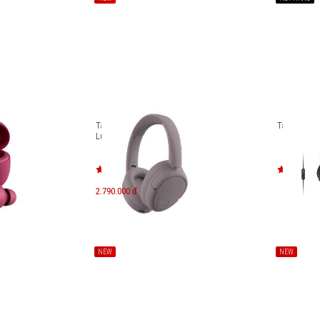
 JLab Go
Tai nghe Over-ear JLab JBuds
Tai nghe S
Lux ANC
2.790.000 đ
NEW
NEW