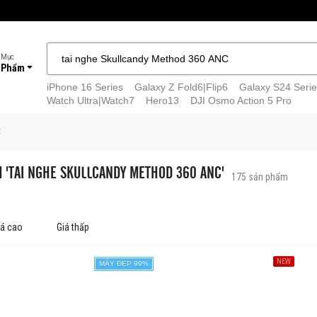
tool...
 Mục
 Phẩm
iPhone 16 Series
Galaxy Z Fold6|Flip6
Galaxy S24 Serie
Watch Ultra|Watch7
Hero13
DJI Osmo Action 5 Pro
C
M 'TAI NGHE SKULLCANDY METHOD 360 ANC'
175
sản phẩm
iá cao
Giá thấp
NEW
MÁY ĐẸP 99%