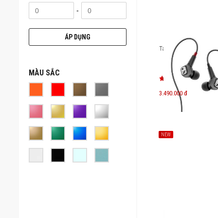
-
ÁP DỤNG
Tai nghe Sennheiser IE
MÀU SẮC
3.490.000 đ
NEW