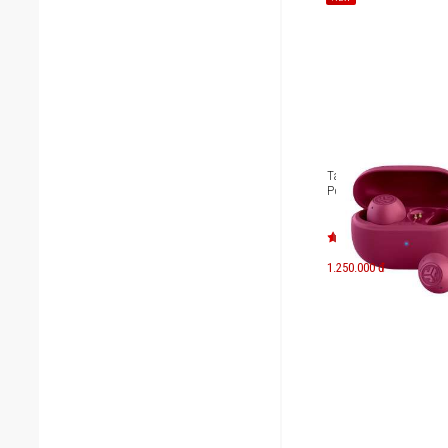
Tai nghe True Wireless
Pop ANC
1.250.000 đ