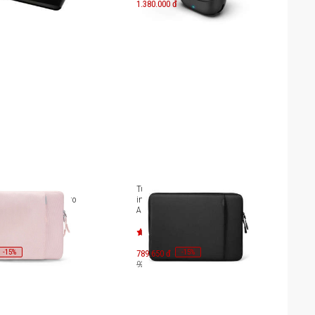
1.380.000 đ
sốc Tomtoc 360
Túi chống sốc Macbook Pro 16
 cho New Macbook Pro
inches Tomtoc 360 Protective
A13E2
-
15
-
15
%
789.650 đ
%
929.000 đ