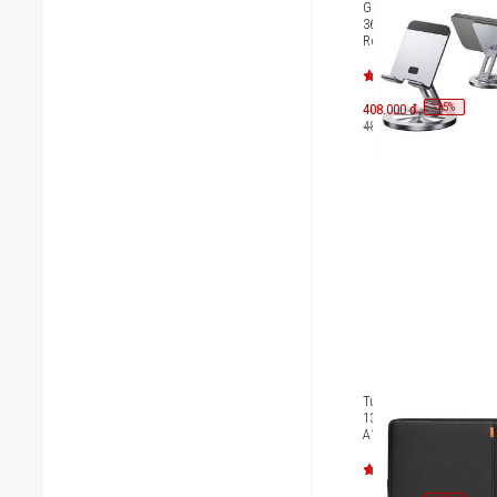
Giá đỡ cao cấp Innosty
360 FlexView Aluminu
Rotating Stand AS-S1
-
15
408.000 đ
%
480.000 đ
Túi chống sốc Macbook
13 inches Tomtoc 360 P
A13C2