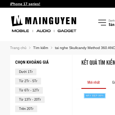
iPhone 17 series!
Mai Nguyen Rider Store - Đồ bảo hộ, camping, outdoor, multi
Danh
Sản
Trang chủ
Tìm kiếm
tai nghe Skullcandy Method 360 AN
CHỌN KHOẢNG GIÁ
KẾT QUẢ TÌM KIẾ
Dưới 1Tr
Từ 2Tr - 5Tr
Mới nhất
G
Từ 6Tr - 12Tr
MÁY ĐẸP 99%
Từ 13Tr - 20Tr
Trên 20Tr