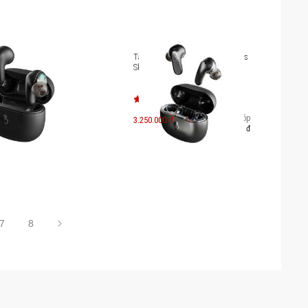
ue Wireless
Tai nghe chống ồn True Wireless
 Rail SK-S2RLW
Skullcandy Rail ANC SK-S2IPW
Trả góp
3.250.000 đ
561.000 đ
7
8