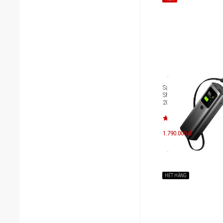
Sạc dự phòng chuẩn 
Sharge E4 Retractable
20000mAh 165W
1.790.000 đ
HẾT HÀNG