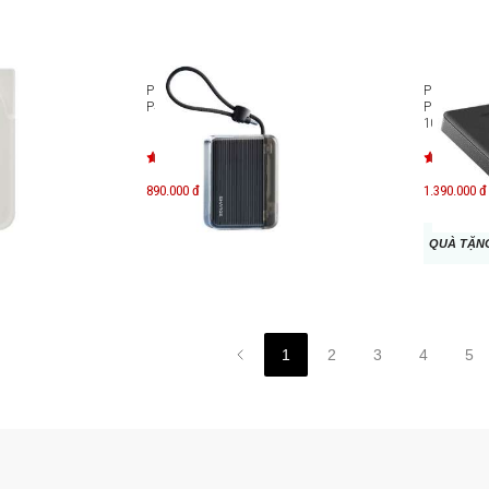
g Qi2
Pin dự phòng Sharge Flow Go
Pin sạc dự
y Pack
P4 10.000mAh
PowerChar
10000mAh 
890.000 đ
1.390.000 đ
QUÀ TẶNG
1
2
3
4
5