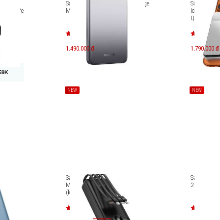
 BMX
Sạc dự phòng không dây Sharge
Sạc dự phò
2 MagSafe
M7 10000mAh
Icemag 3 1
Qi2.2, 25W)
1.490.000 đ
1.790.000 đ
59K
NEW
NEW
e
Sạc dự phòng Innostyle
Sạc dự phò
lim 15W
MultiCharge Go 20000 mAh
27000mAh 
mAh
(kèm 4 cáp) MCG20K