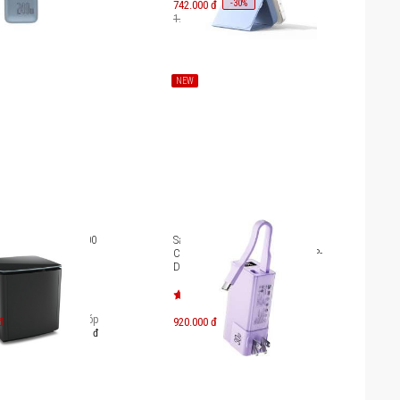
-
30
742.000 đ
%
1.060.000 đ
NEW
ose Bass Module 700
Sạc dự phòng Pisen Quick
Crystal High Power Box 30W TP-
D110
Trả góp
đ
920.000 đ
3.535.000 đ