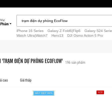
 Mục
 Phẩm
iPhone 16 Series
Galaxy Z Fold6|Flip6
Galaxy S24 Serie
Watch Ultra|Watch7
Hero13
DJI Osmo Action 5 Pro
M 'TRẠM ĐIỆN DỰ PHÒNG ECOFLOW'
196
sản phẩm
iá cao
Giá thấp
NEW
MÁY ĐẸP 99%