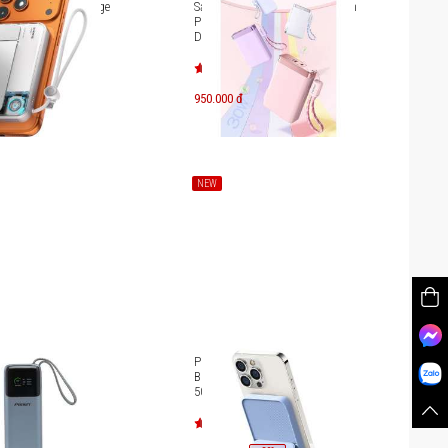
ng không dây Sharge
Sạc dự phòng Pisen Quick High
0.000mAh (35W,
Power Box 30W 10000mAh TS-
D381
950.000 đ
NEW
ng Pisen Bolt 240W
Pin sạc dự phòng Mazer Power
TP-D106
Bank With USB-C PD20W
5000mAh M-MagAir15