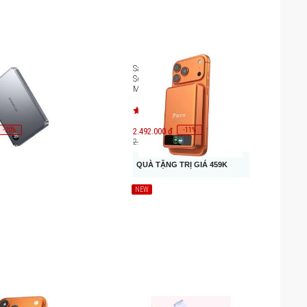
ng Innostyle
Sạc dự phòng thể rắn BMX
remium 10.000mAh
SolidSafe 10000mAh Qi2
MagSafe B939-10
-
20
-
11
%
2.492.000 đ
%
2.800.000 đ
QUÀ TẶNG TRỊ GIÁ 459K
NEW