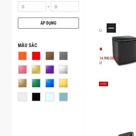
-
ÁP DỤNG
Loa trầm Bose Bass M
MÀU SẮC
14.990.000 đ
Máy mới:
20.490.000
đ
NEW