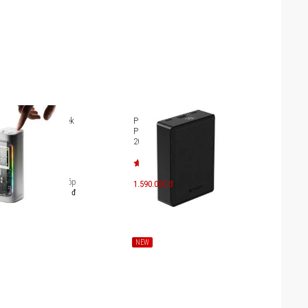
ng SHARGE Shargeek
Pin sạc dự phòng Mazer
0mAh
PowerCharger PD45W
20000mAh M-PC45W20.0V3
Trả góp
1.590.000 đ
861.000 đ
NEW