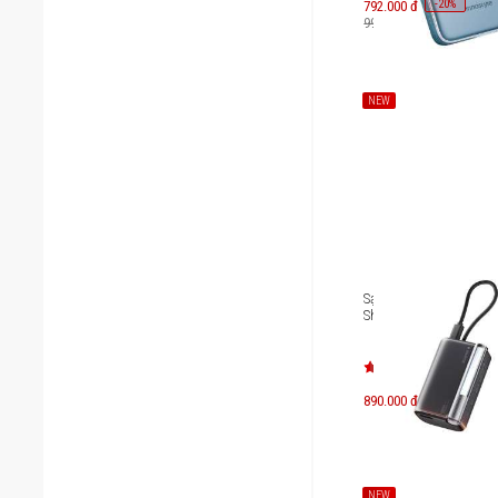
-
20
792.000 đ
%
990.000 đ
NEW
Sạc dự phòng chuẩn 
Sharge Flow 3 10000m
890.000 đ
NEW