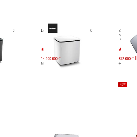
odule 700
Loa trầm Bose Bass Module 700
Sạc dự phò
MagSlim P
IMS10K
14.990.000 đ
872.000 đ
Máy mới:
20.490.000
đ
1.090.000 đ
NEW