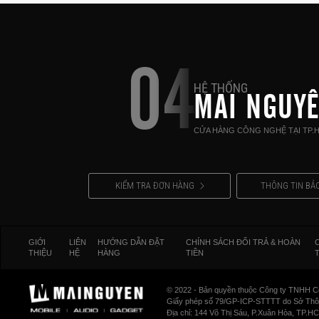
04
HỆ THỐNG
MAI NGUY
CỬA HÀNG CÔNG NGHỆ TẠI TP.
KIỂM TRA ĐƠN HÀNG
THÔNG TIN BẢ
GIỚI
LIÊN
HƯỚNG DẪN ĐẶT
CHÍNH SÁCH ĐỔI TRẢ & HOÀN
THIỆU
HỆ
HÀNG
TIỀN
© 2022 - Bản quyền thuộc Công ty TNHH C
Giấy phép số 79/GP-ICP-STTTT do Sở Thông
Địa chỉ: 144 Võ Thị Sáu, P.Xuân Hòa, TP.H