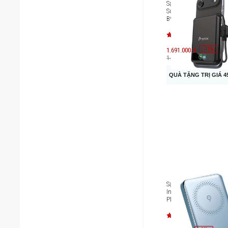
Sạc dự phòng thể rắn
SolidSafe 5000mAh Qi
B939-05
-
11
1.691.000 đ
%
1.900.000 đ
QUÀ TẶNG TRỊ GIÁ 4
Sạc dự phòng MagSaf
Innostyle Powermag S
PD/QC3.0 20W 10000
IM20PD