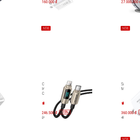
160.000 đ
27.000.000 
NEW
NEW
 USB-A
Cáp sạc USB-C to Lightning
Sạc nhanh 
g IC12SA
Innostyle DigiPower 1m DP-
Minicube G
CL301
-
15
246.500 đ
%
360.000 đ
290.000 đ
450.000 đ
NEW