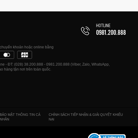
HOTLINE
0981.200.888
, chuyển khoản hoặc online bằng
e - ĐT: (028) 38.200.888 - 0981.200.888 (Viber, Zalo, WhatsApp,
o hàng tận nơi trên toàn quốc.
BẢO MẬT THÔNG TIN CÁ
CHÍNH SÁCH TIẾP NHẬN & GIẢI QUYẾT KHIẾU
NHÂN
NẠI