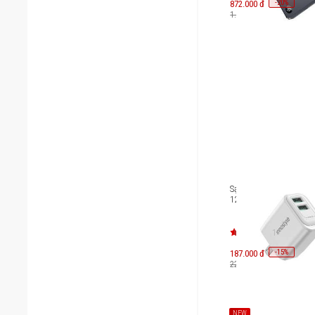
-
20
872.000 đ
%
1.090.000 đ
Sạc Innostyle Minigo 2
12W Smart AI Chargin
1
-
15
187.000 đ
%
220.000 đ
NEW