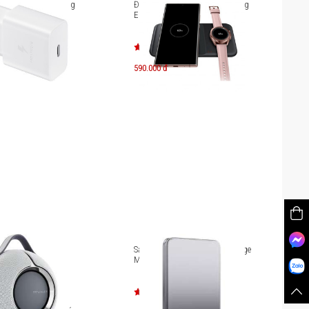
 USB-C 15W Samsung
Đế sạc đôi không dây Samsung
EP-P4300
590.000 đ
g Devialet Mania
Sạc dự phòng không dây Sharge
sạc)
M7 10000mAh