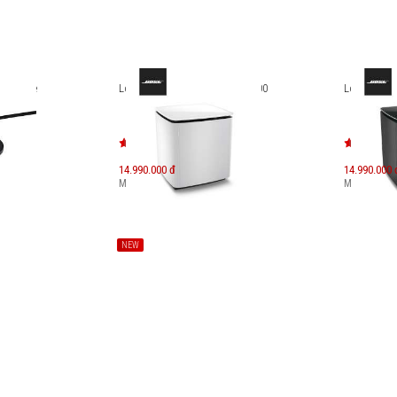
ble Home
Loa trầm Bose Bass Module 700
Loa trầm B
14.990.000 đ
14.990.000 
Máy mới:
20.490.000
đ
Máy mới:
20
NEW