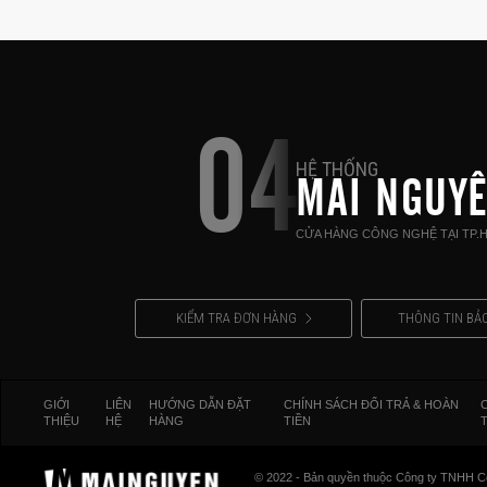
04
HỆ THỐNG
MAI NGUY
CỬA HÀNG CÔNG NGHỆ TẠI TP.
KIỂM TRA ĐƠN HÀNG
THÔNG TIN BẢ
GIỚI
LIÊN
HƯỚNG DẪN ĐẶT
CHÍNH SÁCH ĐỔI TRẢ & HOÀN
THIỆU
HỆ
HÀNG
TIỀN
© 2022 - Bản quyền thuộc Công ty TNHH C