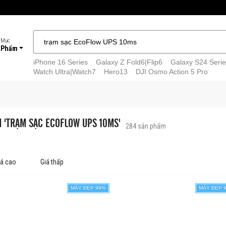
 Mục
 Phẩm
iPhone 16 Series
Galaxy Z Fold6|Flip6
Galaxy S24 Serie
Watch Ultra|Watch7
Hero13
DJI Osmo Action 5 Pro
M 'TRẠM SẠC ECOFLOW UPS 10MS'
284
sản phẩm
iá cao
Giá thấp
MÁY ĐẸP 99%
MÁY ĐẸP 