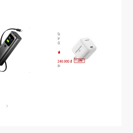
òng chuẩn CCC
Sạc siêu nhỏ công nghệ mới
etractable
Innostyle GoCharge Mini 20W
165W
GC20
-
20
240.000 đ
%
300.000 đ