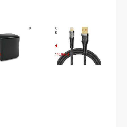
ose Bass Module 700
Cáp sạc nhanh Lightning
Rockspace Z21 1.2m
đ
140.000 đ
.490.000
đ