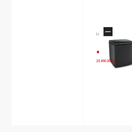
Loa trầm Bose Bass M
20.490.000 đ
3