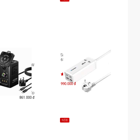
Sạc du lịch Blaupunkt PSN9650
65W Power Strips
isen Pro Aurora 140W
LL-IN-ONE KF27
990.000 đ
Trả góp
861.000 đ
NEW