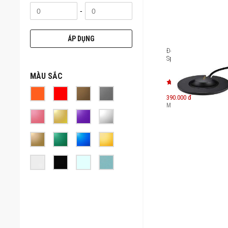
-
ÁP DỤNG
Đế sạc loa Bose Porta
Speaker
MÀU SẮC
390.000 đ
Máy mới:
839.000
đ