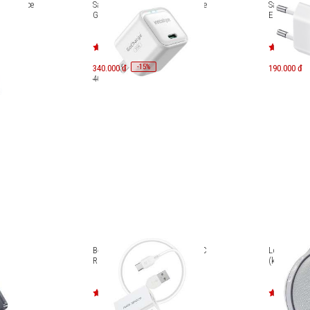
Rockspace
Sạc nhanh USB-C 35W Innostyle
Sạc nhanh
GoCharge IC35-US
EP-T1510
-
15
340.000 đ
%
190.000 đ
400.000 đ
e
Bộ sạc nhanh 2 cổng cáp USB-C
Loa di độn
.000mAh
Rock Space T39
(kèm dock 