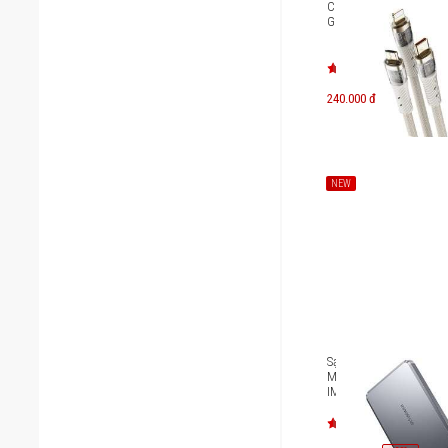
Cáp sạc nhanh 3 đầu 
G20 1.5m
240.000 đ
NEW
Sạc dự phòng Innostyl
MagSlim Premium 10
IMS10K