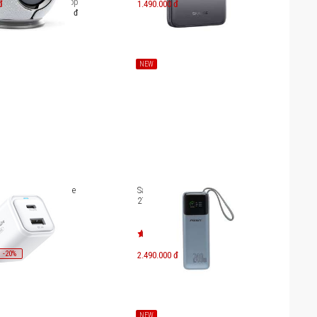
Trả góp
đ
1.490.000 đ
4.658.000 đ
NEW
2 cổng 35W Innostyle
Sạc dự phòng Pisen Bolt 240W
aN II IC35CAWHT
27000mAh TP-D106
-
20
%
2.490.000 đ
NEW