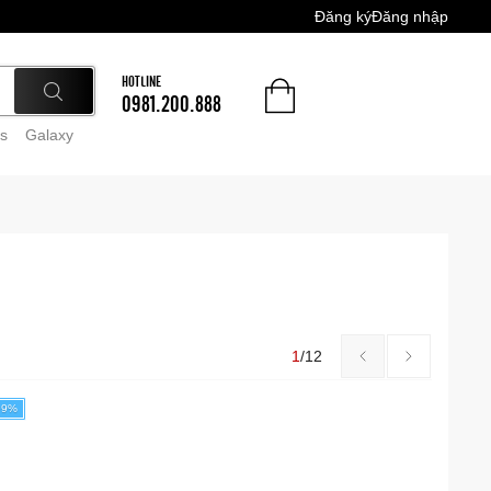
Đăng ký
Đăng nhập
HOTLINE
0981.200.888
s
Galaxy
1
/
12
99%