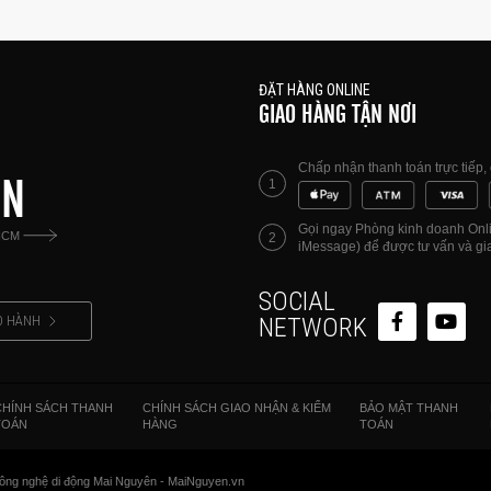
ĐẶT HÀNG ONLINE
GIAO HÀNG TẬN NƠI
Chấp nhận thanh toán trực tiếp
ÊN
1
Gọi ngay Phòng kinh doanh Onlin
HCM
2
iMessage) để được tư vấn và gia
SOCIAL
O HÀNH
NETWORK
CHÍNH SÁCH THANH
CHÍNH SÁCH GIAO NHẬN & KIỂM
BẢO MẬT THANH
TOÁN
HÀNG
TOÁN
ông nghệ di động Mai Nguyên - MaiNguyen.vn