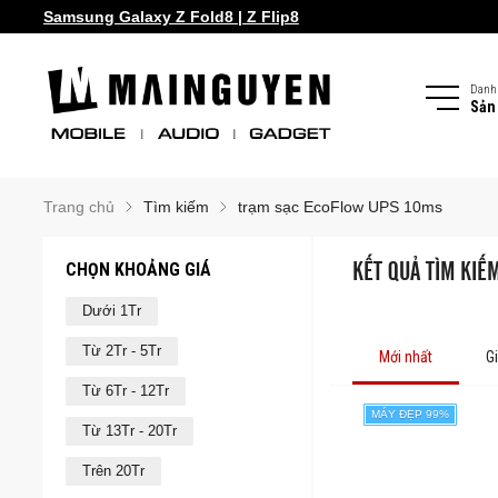
Samsung Galaxy S26 series!
Samsung Galaxy Z Fold8 | Z Flip8
Danh
Sản
Trang chủ
Tìm kiếm
trạm sạc EcoFlow UPS 10ms
CHỌN KHOẢNG GIÁ
KẾT QUẢ TÌM KIẾ
Dưới 1Tr
Từ 2Tr - 5Tr
Mới nhất
G
Từ 6Tr - 12Tr
MÁY ĐẸP 99%
Từ 13Tr - 20Tr
Trên 20Tr