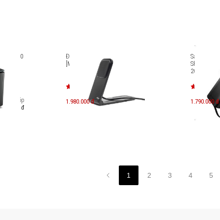
odule 700
Đế sạc không dây Peak Design
Sạc dự ph
[M-CS-BK-1]
Sharge E4 R
20000mAh 
Trả góp
1.980.000 đ
1.790.000 đ
.535.000 đ
1
2
3
4
5