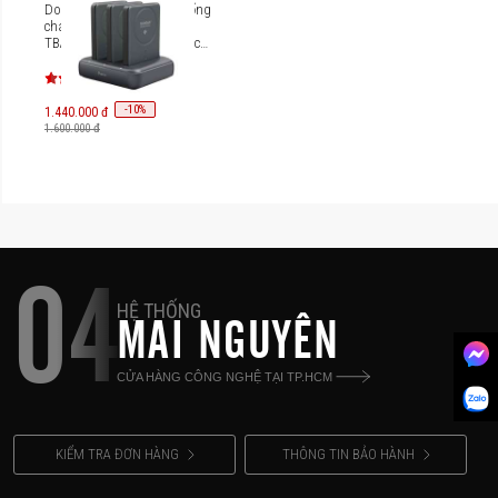
Dock Sạc Siêu an toàn chống
cháy nổ BMX SolidSafe 3
TBAY thiết bị charging Dock
C986-3B
-
10
%
1.440.000 đ
1.600.000 đ
04
HỆ THỐNG
MAI NGUYÊN
CỬA HÀNG CÔNG NGHỆ TẠI TP.HCM
KIỂM TRA ĐƠN HÀNG
THÔNG TIN BẢO HÀNH