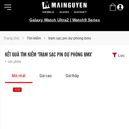
Galaxy Watch Ultra2 | Watch9 Series
Trang chủ
Tìm kiếm
trạm sạc pin dự phòng bmx
KẾT QUẢ TÌM KIẾM 'TRẠM SẠC PIN DỰ PHÒNG BMX'
Lọc
1
sản phẩm
Mới nhất
Giá cao
Giá thấp
NEW