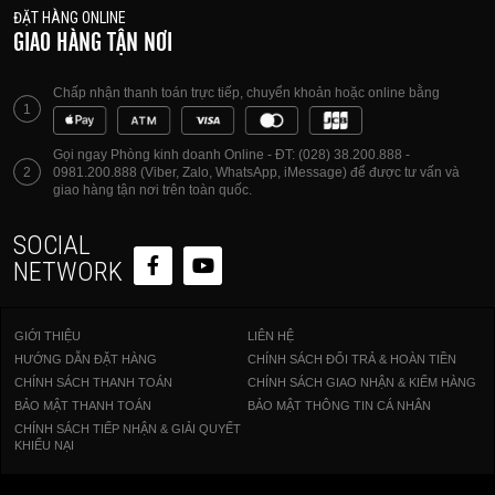
ĐẶT HÀNG ONLINE
GIAO HÀNG TẬN NƠI
Chấp nhận thanh toán trực tiếp, chuyển khoản hoặc online bằng
1
Gọi ngay Phòng kinh doanh Online - ĐT: (028) 38.200.888 -
2
0981.200.888 (Viber, Zalo, WhatsApp, iMessage) để được tư vấn và
giao hàng tận nơi trên toàn quốc.
SOCIAL
NETWORK
GIỚI THIỆU
LIÊN HỆ
HƯỚNG DẪN ĐẶT HÀNG
CHÍNH SÁCH ĐỔI TRẢ & HOÀN TIỀN
CHÍNH SÁCH THANH TOÁN
CHÍNH SÁCH GIAO NHẬN & KIỂM HÀNG
BẢO MẬT THANH TOÁN
BẢO MẬT THÔNG TIN CÁ NHÂN
CHÍNH SÁCH TIẾP NHẬN & GIẢI QUYẾT
KHIẾU NẠI