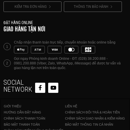
KIỂM TRA ĐƠN HÀNG
THÔNG TIN BẢO HÀNH
ĐẶT HÀNG ONLINE
GIAO HÀNG TẬN NƠI
Chấp nhận thanh toán trực tiếp, chuyển khoản hoặc online bằng
1
Gọi ngay Phòng kinh doanh Online - ĐT: (028) 38.200.888 -
2
0981.200.888 (Viber, Zalo, WhatsApp, iMessage) để được tư vấn và
giao hàng tận nơi trên toàn quốc.
SOCIAL
NETWORK
GIỚI THIỆU
LIÊN HỆ
HƯỚNG DẪN ĐẶT HÀNG
CHÍNH SÁCH ĐỔI TRẢ & HOÀN TIỀN
CHÍNH SÁCH THANH TOÁN
CHÍNH SÁCH GIAO NHẬN & KIỂM HÀNG
BẢO MẬT THANH TOÁN
BẢO MẬT THÔNG TIN CÁ NHÂN