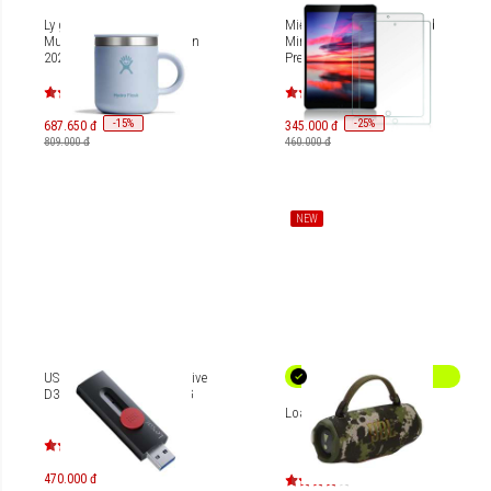
Ly giữ nhiệt Hydro Flask
Miếng dán cường lực iPad
Mug 6 OZ (178 ml) (Season
Mini 6 Mipow Kingbull
2025) M6CPC
Premium HD 2.7D BJ308
-
15
-
25
%
%
687.650 đ
345.000 đ
809.000 đ
460.000 đ
NEW
USB-C OTG Lexar JumpDrive
D300 128GB LJDD300128G
Loa di động JBL Charge 6
470.000 đ