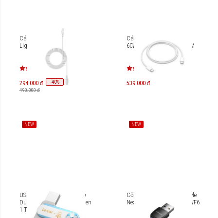
Cáp Mophie USB-C to
Cáp sạc USB-C to USB-C
Lightning Cable 1M
60W Apple MW493ZA/A 1M
-
40
%
294.000 đ
539.000 đ
490.000 đ
NEW
NEW
USB OTG Lexar Solid State
Cổng chuyển OTG Innostyle
Dual Drive D500 USB 3.2 Gen
NexaLink USB-A to Wifi AWF6
1 Type-C Elite Legends
128GB LJDD500128G-BNXNG