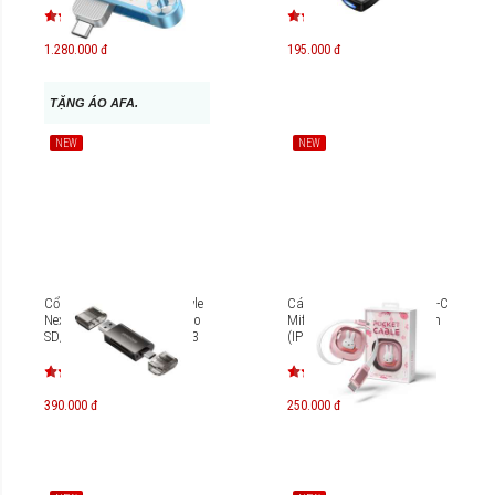
1.280.000 đ
195.000 đ
TẶNG ÁO AFA.
NEW
NEW
Cổng chuyển OTG Innostyle
Cáp dây rút USB-C to USB-C
NexaLink USB-C & USB-A to
Miffy x Mipow Pocket 1,2m
SD/TF Card Reader CA-ST3
(IP Bản quyền) CC05
390.000 đ
250.000 đ