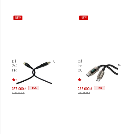
NEW
NEW
Dây cáp sạc USB-C to USB-C
Cáp sạc USB-C to USB-C
240W Mazer InfiniteLINK 3
Innostyle DigiPower 1m DP-
Pro (1.25m) M-PL3Pro-
CC1001TG
240C125
-
15
-
15
%
%
357.000 đ
238.000 đ
420.000 đ
280.000 đ