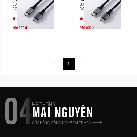
USB-C 100W Elecom MPA-
USB-C 100W Elecom MPA-
CCASAN20BK 2m
CCASAN10BK 1m
280.000 đ
250.000 đ
1
04
HỆ THỐNG
MAI NGUYÊN
CỬA HÀNG CÔNG NGHỆ TẠI TP.HCM