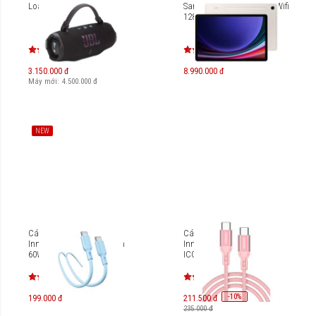
Loa di động JBL Charge 6
Samsung Galaxy Tab S9 Wifi
128GB 8GB RAM SM-X710
3.150.000 đ
8.990.000 đ
Máy mới:
4.500.000
đ
NEW
Cáp USB-C to USB-C
Cáp USB-C to USB-C 60W
Innostyle Powernova 1.5m
Innostyle Powerflex 1.5m
60W ICC150
ICC150AL
-
10
%
199.000 đ
211.500 đ
235.000 đ