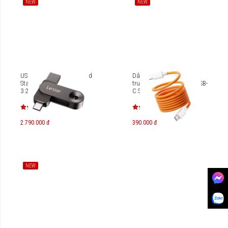
NEW
NEW
USB Lexar JumpDrive Solid
Dây sạc nam châm kiêm
State Dual Drive D500 USB
truyền dữ liệu USB-C to USB-
3.2 Gen 1 Type-C 512GB
C Sharge 1.5M 240W
LJDD500512G-BNQNG
2.790.000 đ
390.000 đ
NEW