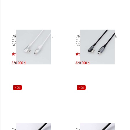
Cáp sạc nhanh PD60W USB-
Cáp sạc nhanh PD60W USB-
C to USB-C Elecom MPA-
C to USB-C Elecom MPA-
CCL20N 2m
CCL12NBK 1,2m
360.000 đ
320.000 đ
NEW
NEW
Cáp sạc nhanh USB-C to
Cáp sạc nhanh USB-C to