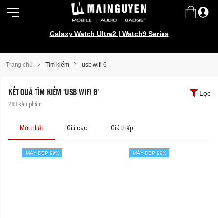
Galaxy Watch Ultra2 | Watch9 Series
Samsung Galaxy Z Fold8 | Z Flip8
Trang chủ
Tìm kiếm
usb wifi 6
KẾT QUẢ TÌM KIẾM 'USB WIFI 6'
Lọc
283
sản phẩm
Mới nhất
Giá cao
Giá thấp
MÁY ĐẸP 99%
MÁY ĐẸP 99%