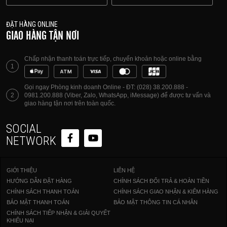
ĐẶT HÀNG ONLINE
GIAO HÀNG TẬN NƠI
Chấp nhận thanh toán trực tiếp, chuyển khoản hoặc online bằng
1
Gọi ngay Phòng kinh doanh Online - ĐT: (028) 38.200.888 -
2
0981.200.888 (Viber, Zalo, WhatsApp, iMessage) để được tư vấn và
giao hàng tận nơi trên toàn quốc.
SOCIAL
NETWORK
GIỚI THIỆU
LIÊN HỆ
HƯỚNG DẪN ĐẶT HÀNG
CHÍNH SÁCH ĐỔI TRẢ & HOÀN TIỀN
CHÍNH SÁCH THANH TOÁN
CHÍNH SÁCH GIAO NHẬN & KIỂM HÀNG
BẢO MẬT THANH TOÁN
BẢO MẬT THÔNG TIN CÁ NHÂN
CHÍNH SÁCH TIẾP NHẬN & GIẢI QUYẾT
KHIẾU NẠI