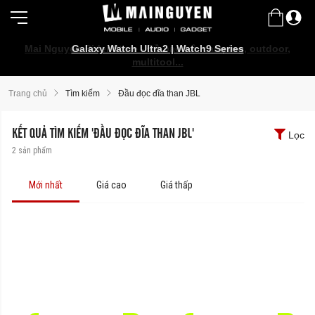
Mai Nguyen Rider Store - Đồ bảo hộ, camping, outdoor,
Galaxy Watch Ultra2 | Watch9 Series
multitool...
Trang chủ
Tìm kiếm
Đầu đọc đĩa than JBL
KẾT QUẢ TÌM KIẾM 'ĐẦU ĐỌC ĐĨA THAN JBL'
Lọc
2
sản phẩm
Mới nhất
Giá cao
Giá thấp