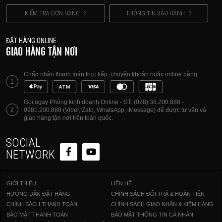
KIỂM TRA ĐƠN HÀNG
THÔNG TIN BẢO HÀNH
ĐẶT HÀNG ONLINE
GIAO HÀNG TẬN NƠI
Chấp nhận thanh toán trực tiếp, chuyển khoản hoặc online bằng
1
Gọi ngay Phòng kinh doanh Online - ĐT: (028) 38.200.888 -
2
0981.200.888 (Viber, Zalo, WhatsApp, iMessage) để được tư vấn và
giao hàng tận nơi trên toàn quốc.
SOCIAL
NETWORK
GIỚI THIỆU
LIÊN HỆ
HƯỚNG DẪN ĐẶT HÀNG
CHÍNH SÁCH ĐỔI TRẢ & HOÀN TIỀN
CHÍNH SÁCH THANH TOÁN
CHÍNH SÁCH GIAO NHẬN & KIỂM HÀNG
BẢO MẬT THANH TOÁN
BẢO MẬT THÔNG TIN CÁ NHÂN