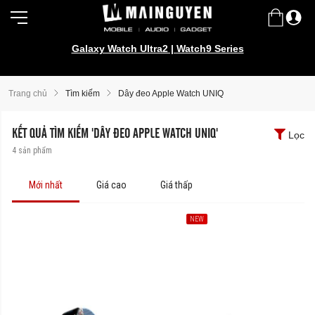
Galaxy Watch Ultra2 | Watch9 Series
Trang chủ
Tìm kiếm
Dây đeo Apple Watch UNIQ
KẾT QUẢ TÌM KIẾM 'DÂY ĐEO APPLE WATCH UNIQ'
Lọc
4
sản phẩm
Mới nhất
Giá cao
Giá thấp
NEW