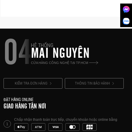
04
HỆ THỐNG
MAI NGUYÊN
CỬA HÀNG CÔNG NGHỆ TẠI TP.HCM
KIỂM TRA ĐƠN HÀNG
THÔNG TIN BẢO HÀNH
ĐẶT HÀNG ONLINE
GIAO HÀNG TẬN NƠI
Chấp nhận thanh toán trực tiếp, chuyển khoản hoặc online bằng
1