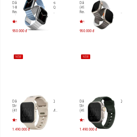
Dây đeo Apple Watch Series
Dây đeo Apple Watch
1-8/SE (45/42/44mm) UNIQ
(49/45/42/44mm) UNIQ
Revix Reversible Magnetic
Revix Reversible Magnetic
Silicone Strap UNIQ-45MM-
UNIQ-49MM-REVA
REV
950.000 đ
950.000 đ
NEW
NEW
Dây đeo Apple Watch UNIQ
Dây đeo Apple Watch UNIQ
Stride Fkm Rubber Strap
Stride Fkm Rubber Strap
(41/40/38mm) UNIQ-41MM-
(49/45/44/42mm) UNIQ-
STRIP
49MM-STRIM
1.490.000 đ
1.490.000 đ