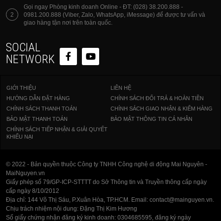
Gọi ngay Phòng kinh doanh Online - ĐT: (028) 38.200.888 -
2
0981.200.888 (Viber, Zalo, WhatsApp, iMessage) để được tư vấn và
giao hàng tận nơi trên toàn quốc.
SOCIAL
NETWORK
GIỚI THIỆU
LIÊN HỆ
HƯỚNG DẪN ĐẶT HÀNG
CHÍNH SÁCH ĐỔI TRẢ & HOÀN TIỀN
CHÍNH SÁCH THANH TOÁN
CHÍNH SÁCH GIAO NHẬN & KIỂM HÀNG
BẢO MẬT THANH TOÁN
BẢO MẬT THÔNG TIN CÁ NHÂN
CHÍNH SÁCH TIẾP NHẬN & GIẢI QUYẾT
KHIẾU NẠI
© 2022 - Bản quyền thuộc Công ty TNHH Công nghệ di động Mai Nguyên -
MaiNguyen.vn
Giấy phép số 79/GP-ICP-STTTT do Sở Thông tin và Truyền thông cấp ngày
cấp ngày 8/10/2012
Địa chỉ: 144 Võ Thị Sáu, P.Xuân Hòa, TP.HCM. Email: contact@mainguyen.vn.
Chịu trách nhiệm nội dung: Đặng Thị Kim Hương
Số giấy chứng nhận đăng ký kinh doanh: 0304685595, đăng ký ngày