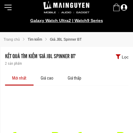
Mai Nguyen Rider Store - Đồ bảo hộ, camping, outdoor,
Galaxy Watch Ultra2 | Watch9 Series
multitool...
Trang chủ
Tìm kiếm
Giá JBL Spinner BT
KẾT QUẢ TÌM KIẾM 'GIÁ JBL SPINNER BT'
Lọc
2
sản phẩm
Mới nhất
Giá cao
Giá thấp