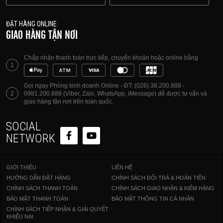
ĐẶT HÀNG ONLINE
GIAO HÀNG TẬN NƠI
Chấp nhận thanh toán trực tiếp, chuyển khoản hoặc online bằng
1
Gọi ngay Phòng kinh doanh Online - ĐT: (028) 38.200.888 -
2
0981.200.888 (Viber, Zalo, WhatsApp, iMessage) để được tư vấn và
giao hàng tận nơi trên toàn quốc.
SOCIAL
NETWORK
GIỚI THIỆU
LIÊN HỆ
HƯỚNG DẪN ĐẶT HÀNG
CHÍNH SÁCH ĐỔI TRẢ & HOÀN TIỀN
CHÍNH SÁCH THANH TOÁN
CHÍNH SÁCH GIAO NHẬN & KIỂM HÀNG
BẢO MẬT THANH TOÁN
BẢO MẬT THÔNG TIN CÁ NHÂN
CHÍNH SÁCH TIẾP NHẬN & GIẢI QUYẾT
KHIẾU NẠI