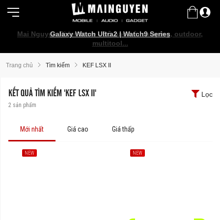
Mai Nguyen Rider Store - Đồ bảo hộ, camping, outdoor,
Galaxy Watch Ultra2 | Watch9 Series
multitool...
Trang chủ
Tìm kiếm
KEF LSX II
KẾT QUẢ TÌM KIẾM 'KEF LSX II'
Lọc
2
sản phẩm
Mới nhất
Giá cao
Giá thấp
NEW
NEW