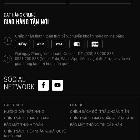
ĐẶT HÀNG ONLINE
GIAO HÀNG TẬN NƠI
Chấp nhận thanh toán trực tiếp, chuyển khoản hoặc online bằng
1
Gọi ngay Phòng kinh doanh Online - ĐT: (028) 38.200.888 -
2
0981.200.888 (Viber, Zalo, WhatsApp, iMessage) để được tư vấn và
giao hàng tận nơi trên toàn quốc.
SOCIAL
NETWORK
GIỚI THIỆU
LIÊN HỆ
HƯỚNG DẪN ĐẶT HÀNG
CHÍNH SÁCH ĐỔI TRẢ & HOÀN TIỀN
CHÍNH SÁCH THANH TOÁN
CHÍNH SÁCH GIAO NHẬN & KIỂM HÀNG
BẢO MẬT THANH TOÁN
BẢO MẬT THÔNG TIN CÁ NHÂN
CHÍNH SÁCH TIẾP NHẬN & GIẢI QUYẾT
KHIẾU NẠI