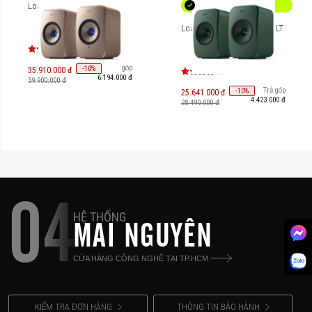
Loa không dây KEF LSX II
Loa không dây KEF LSX II LT
Trả góp
-
10
%
35.910.000 đ
6.194.000 đ
39.900.000 đ
Trả góp
-
10
%
25.641.000 đ
4.423.000 đ
28.490.000 đ
04
HỆ THỐNG
MAI NGUYÊN
CỬA HÀNG CÔNG NGHỆ TẠI TP.HCM
KIỂM TRA ĐƠN HÀNG
THÔNG TIN BẢO HÀNH