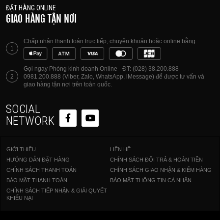
ĐẶT HÀNG ONLINE
GIAO HÀNG TẬN NƠI
Chấp nhận thanh toán trực tiếp, chuyển khoản hoặc online bằng
1
Gọi ngay Phòng kinh doanh Online - ĐT: (028) 38.200.888 -
2
0981.200.888 (Viber, Zalo, WhatsApp, iMessage) để được tư vấn và
giao hàng tận nơi trên toàn quốc.
SOCIAL
NETWORK
GIỚI THIỆU
LIÊN HỆ
HƯỚNG DẪN ĐẶT HÀNG
CHÍNH SÁCH ĐỔI TRẢ & HOÀN TIỀN
CHÍNH SÁCH THANH TOÁN
CHÍNH SÁCH GIAO NHẬN & KIỂM HÀNG
BẢO MẬT THANH TOÁN
BẢO MẬT THÔNG TIN CÁ NHÂN
CHÍNH SÁCH TIẾP NHẬN & GIẢI QUYẾT
KHIẾU NẠI