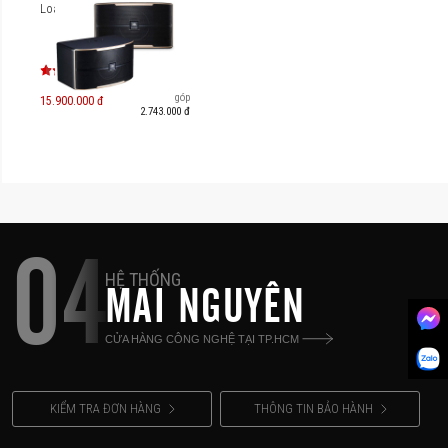
Loa JBL Pasion 10
Trả góp
15.900.000 đ
2.743.000 đ
04
HỆ THỐNG
MAI NGUYÊN
CỬA HÀNG CÔNG NGHỆ TẠI TP.HCM
KIỂM TRA ĐƠN HÀNG
THÔNG TIN BẢO HÀNH