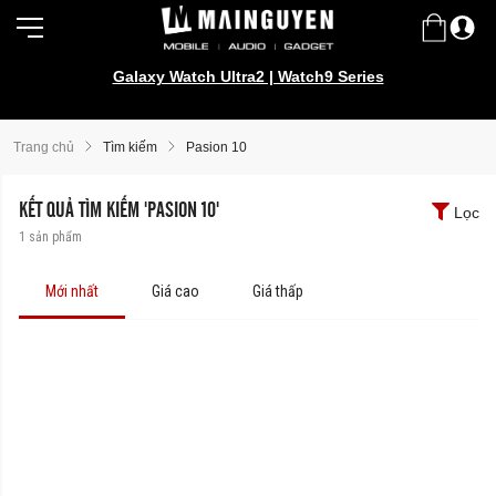
Galaxy Watch Ultra2 | Watch9 Series
Trang chủ
Tìm kiếm
Pasion 10
KẾT QUẢ TÌM KIẾM 'PASION 10'
Lọc
1
sản phẩm
Mới nhất
Giá cao
Giá thấp