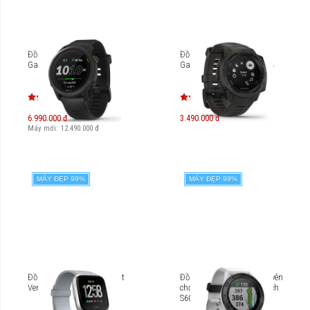
Đồng hồ thông minh
Đồng hồ thông minh GPS
Garmin Forerunner 745
Garmin Instinct 010-02064
6.990.000 đ
3.490.000 đ
Máy mới:
12.490.000
đ
MÁY ĐẸP 99%
MÁY ĐẸP 99%
Đồng hồ thông minh Fitbit
Đồng hồ thông minh chuyên
Versa Lite
chơi Golf Garmin Approach
S60