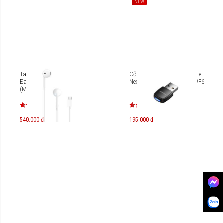
NEW
Tai nghe có dây Apple
Cổng chuyển OTG Innostyle
EarPods USB-C
NexaLink USB-A to Wifi AWF6
(MYQY3ZA/A)
540.000 đ
195.000 đ