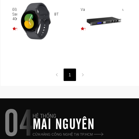
Đồng hồ thông minh
Vang số Mixer JBL KX180A
Samsung Galaxy Watch5 BT
40mm [SM-R900]
1
04
HỆ THỐNG
MAI NGUYÊN
CỬA HÀNG CÔNG NGHỆ TẠI TP.HCM