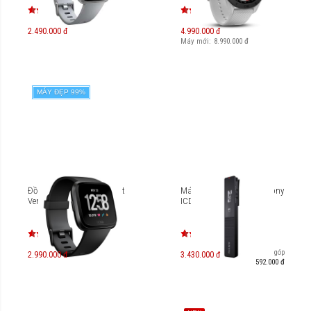
2.490.000 đ
4.990.000 đ
Máy mới:
8.990.000
đ
MÁY ĐẸP 99%
Đồng hồ thông minh Fitbit
Máy ghi âm kĩ thuật số Sony
Versa
ICD-TX660 16GB
Trả góp
2.990.000 đ
3.430.000 đ
592.000 đ