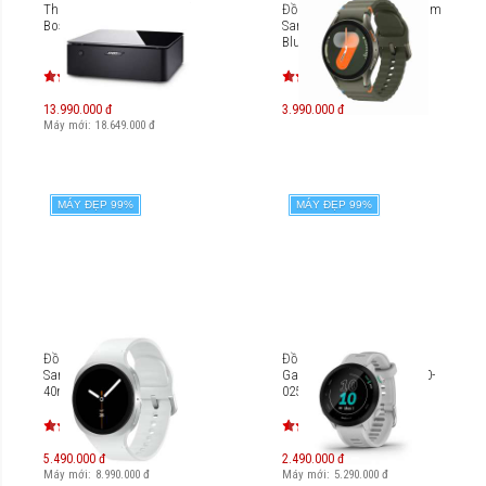
Thiết bị khuếch đại tần số
Đồng hồ thông minh 40mm
Bose Music Amplifier
Samsung Galaxy Watch7
Bluetooth L300
13.990.000 đ
3.990.000 đ
Máy mới:
18.649.000
đ
MÁY ĐẸP 99%
MÁY ĐẸP 99%
Đồng hồ thông minh
Đồng hồ thông minh
Samsung Galaxy Watch8
Garmin Forerunner 55 [010-
40mm Bluetooth SM-L320
02562]
5.490.000 đ
2.490.000 đ
Máy mới:
8.990.000
đ
Máy mới:
5.290.000
đ