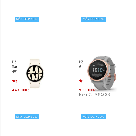
MÁY ĐẸP 99%
MÁY ĐẸP 99%
Đồng hồ thông minh
Đồng hồ thông minh
Samsung Galaxy Watch6
Garmin Fenix 6S Sapphire
40mm BT SM-R930
4.490.000 đ
9.900.000 đ
Máy mới:
19.990.000
đ
MÁY ĐẸP 99%
MÁY ĐẸP 99%