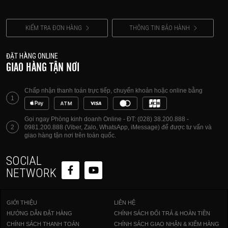
KIỂM TRA ĐƠN HÀNG
THÔNG TIN BẢO HÀNH
ĐẶT HÀNG ONLINE
GIAO HÀNG TẬN NƠI
Chấp nhận thanh toán trực tiếp, chuyển khoản hoặc online bằng
1
Gọi ngay Phòng kinh doanh Online - ĐT: (028) 38.200.888 -
2
0981.200.888 (Viber, Zalo, WhatsApp, iMessage) để được tư vấn và
giao hàng tận nơi trên toàn quốc.
SOCIAL
NETWORK
GIỚI THIỆU
LIÊN HỆ
HƯỚNG DẪN ĐẶT HÀNG
CHÍNH SÁCH ĐỔI TRẢ & HOÀN TIỀN
CHÍNH SÁCH THANH TOÁN
CHÍNH SÁCH GIAO NHẬN & KIỂM HÀNG