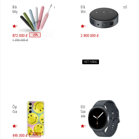
Bàn chải điện thông minh
Đầu phát streaming nhạc số
Mipow N2 Sonic
WiiM Mini
-
20
%
872.000 đ
2.800.000 đ
1.090.000 đ
HẾT HÀNG
Ốp lưng thông minh cho
Đồng hồ thông minh
Galaxy S24+ EF-MS926
Samsung Galaxy Watch8
44mm LTE SM-L335
-
50
%
495.000 đ