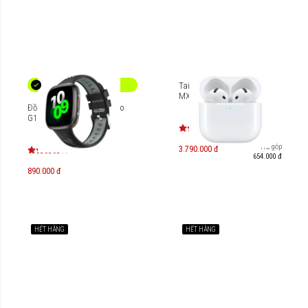
Tai nghe Apple AirPods 4
MXP63ZP/A
Đồng hồ thông minh Zobo
G1
Trả góp
3.790.000 đ
654.000 đ
890.000 đ
HẾT HÀNG
HẾT HÀNG