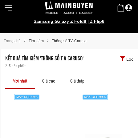
Samsung Galaxy Z Fold8 | Z Flip8
Samsung Galaxy S26 series!
Trang chủ
Tìm kiếm
Thông số T A Caruso
KẾT QUẢ TÌM KIẾM 'THÔNG SỐ T A CARUSO'
Lọc
215
sản phẩm
Mới nhất
Giá cao
Giá thấp
MÁY ĐẸP 99%
MÁY ĐẸP 99%