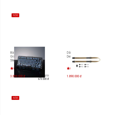
NEW
Bàn phím cơ Gaming
Dây đeo máy ảnh Peak
Gravastar Mercury K1 -
Design Leash
Stealth Black [GS-
K1_XTAL_BLK]
Trả góp
3.899.000 đ
1.890.000 đ
673.000 đ
NEW