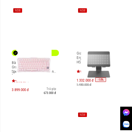
NEW
NEW
Giá đỡ HyperSpace
Ergonomic Laptop Stand
HS1150
Bàn phím Gaming
Gravastar Mercury K1
Special Edition - Sakura Pink
[GS K1_P_PNK]
-
10
%
1.332.000 đ
1.480.000 đ
Trả góp
3.899.000 đ
673.000 đ
NEW