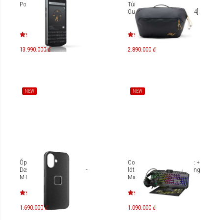
Porsche Design P’9983
Túi đeo Peak Design
Outdoor Sling 4L [PD-BAS-4]
13.990.000 đ
2.890.000 đ
NEW
NEW
Ốp lưng iPhone 17 Peak
Combo bàn phím + chuột +
Design Everyday Case [PD-
lót chuột + tai nghe Gaming
M-MC-CJ]
MicroPack Athene GC-401
1.690.000 đ
1.090.000 đ