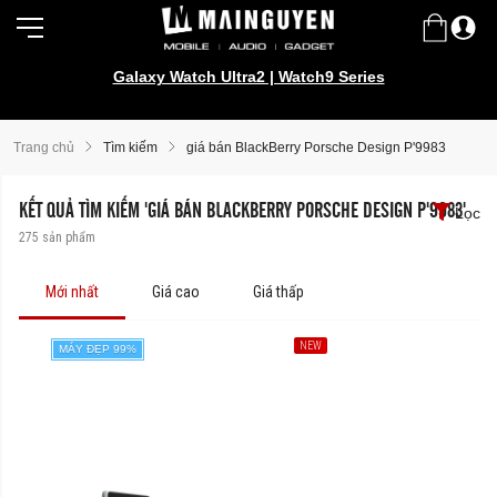
Galaxy Watch Ultra2 | Watch9 Series
Trang chủ
Tìm kiếm
giá bán BlackBerry Porsche Design P'9983
KẾT QUẢ TÌM KIẾM 'GIÁ BÁN BLACKBERRY PORSCHE DESIGN P'9983'
Lọc
275
sản phẩm
Mới nhất
Giá cao
Giá thấp
NEW
MÁY ĐẸP 99%