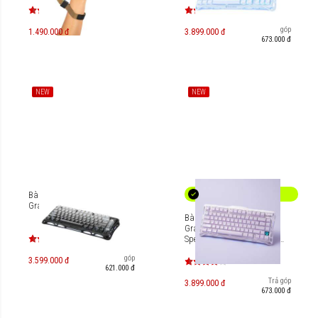
Trả góp
1.490.000 đ
3.899.000 đ
673.000 đ
NEW
NEW
Bàn phím cơ Gaming
Gravastar Mercury K1
Bàn phím Gaming
Gravastar Mercury K1
Special Edition - Lavender
Purple [GS-K1_PL]
Trả góp
3.599.000 đ
621.000 đ
Trả góp
3.899.000 đ
673.000 đ