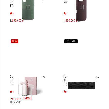
Design Everyday PD-M-MC-
Design Fabric
BT
1.690.000 đ
1.690.000 đ
NEW
HẾT HÀNG
Quạt cầm tay Miffy x Mipow
Bàn phím không dây Incase
High-speed Fan (IP Bản
Bluetooth Keyboard EN-EU
quyền) MF15
Layout QSZ-00017
-
10
%
899.100 đ
999.000 đ