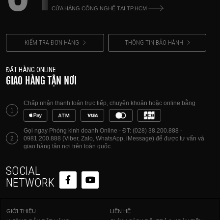
CỬA HÀNG CÔNG NGHỆ TẠI TP.HCM
KIỂM TRA ĐƠN HÀNG
THÔNG TIN BẢO HÀNH
ĐẶT HÀNG ONLINE
GIAO HÀNG TẬN NƠI
Chấp nhận thanh toán trực tiếp, chuyển khoản hoặc online bằng
1
Gọi ngay Phòng kinh doanh Online - ĐT: (028) 38.200.888 -
2
0981.200.888 (Viber, Zalo, WhatsApp, iMessage) để được tư vấn và
giao hàng tận nơi trên toàn quốc.
SOCIAL
NETWORK
GIỚI THIỆU
LIÊN HỆ