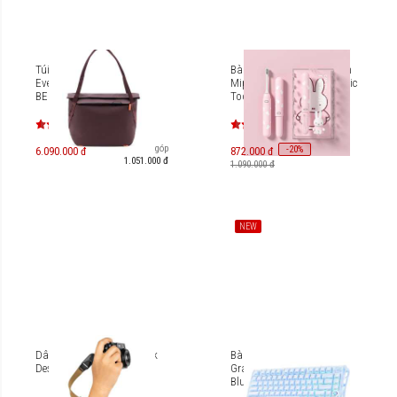
Túi xách Peak Design
Bàn chải điện thông minh
Everyday Tote V3 15L [PD-
Mipow x Miffy Sonic Electric
BEDT-15] - Eclipse
Toothbrush CI600-MF
Trả góp
-
20
%
6.090.000 đ
872.000 đ
1.051.000 đ
1.090.000 đ
NEW
Dây đeo tay máy ảnh Peak
Bàn phím cơ Gaming
Design Cuff
Gravastar Mercury K1 - Ice
Blue [GS-K1_BLU]