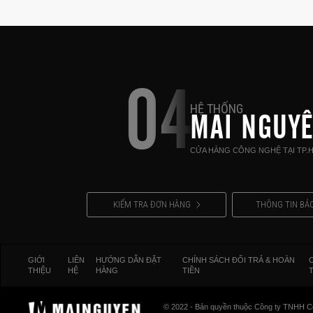
04
HỆ THỐNG
MAI NGUY
CỬA HÀNG CÔNG NGHỆ TẠI TP.
KIỂM TRA ĐƠN HÀNG
THÔNG TIN BẢ
GIỚI
LIÊN
HƯỚNG DẪN ĐẶT
CHÍNH SÁCH ĐỔI TRẢ & HOÀN
THIỆU
HỆ
HÀNG
TIỀN
© 2022 - Bản quyền thuộc Công ty TNHH C