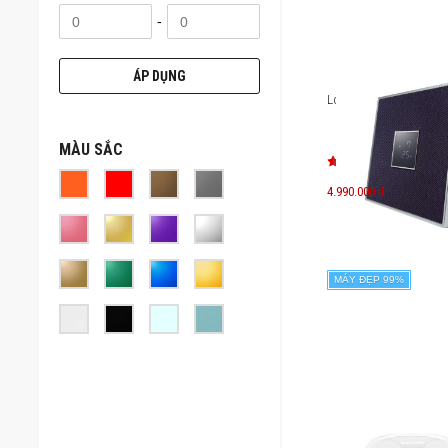
-
ÁP DỤNG
Loa Yamaha ISX-80
MÀU SẮC
4.990.000 đ
MÁY ĐẸP 99%