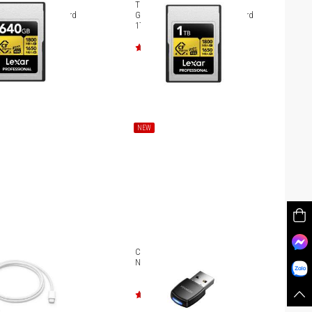
xar Professional
Thẻ nhớ Lexar Professional
ress 4.0 Type A Card
GOLD CFexpress 4.0 Type A Card
AGOLD640G-RNENG]
1TB [LCXEXPR001T-RNENG]
NEW
B-C to USB-C 60W
Cổng chuyển OTG Innostyle
93ZA/A 1M
NexaLink USB-A to Wifi AWF6