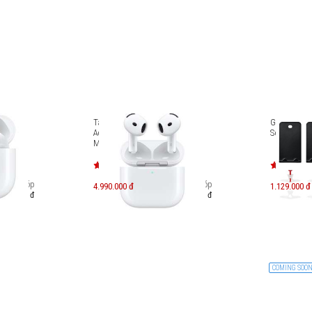
 4
Tai nghe Apple AirPods 4 with
Giá đỡ gắn
Active Noise Cancellation
Soundbar
MXP93ZP/A
Trả góp
Trả góp
4.990.000 đ
1.129.000 đ
654.000 đ
861.000 đ
COMING SOO