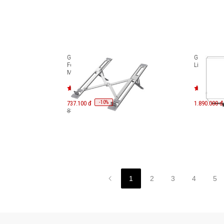
style
Giá đỡ tản nhiệt Hyperstand
Giá đỡ gắn
etooth
Folding Aluminium cho
Lifestyle Ul
MacBook/Laptop/iPad HTU6
-
10
737.100 đ
%
1.890.000 đ
819.000 đ
1
2
3
4
5