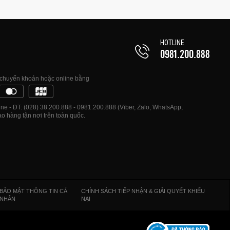
HOTLINE
0981.200.888
, chuyển khoản hoặc online bằng
e - ĐT: (028) 38.200.888 - 0981.200.888 (Viber, Zalo, WhatsApp,
o hàng tận nơi trên toàn quốc.
BẢO MẬT THÔNG TIN CÁ
CHÍNH SÁCH TIẾP NHẬN & GIẢI QUYẾT KHIẾU
NHÂN
NẠI