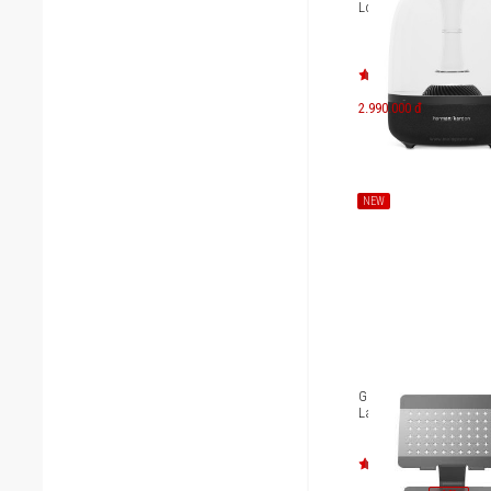
Loa Harman Kardon A
2.990.000 đ
NEW
Giá đỡ HyperSpace Er
Laptop Stand HS1150