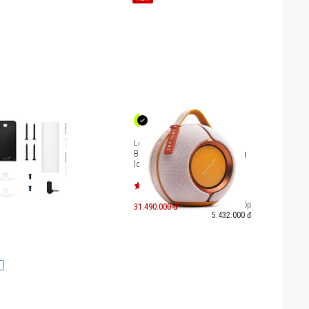
 tường Bose
Loa Devialet Mania - Rose
Bloom (kèm dock sạc, túi đựng
loa)
Trả góp
31.490.000 đ
5.432.000 đ
N