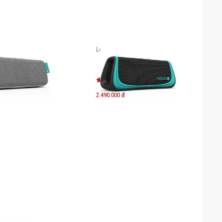
Style
Loa FuGoo Sport
2.490.000 đ