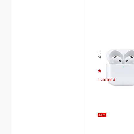
Tai nghe Apple AirPods
MXP63ZP/A
3.790.000 đ
NEW