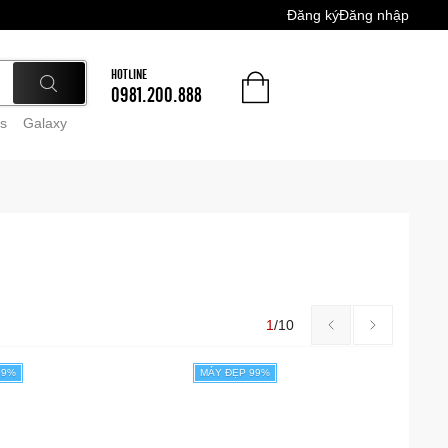
Đăng ký
Đăng nhập
HOTLINE
0981.200.888
s
Galaxy
1
/
10
99%
MÁY ĐẸP 99%