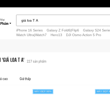
 Mục
 Phẩm
iPhone 16 Series
Galaxy Z Fold6|Flip6
Galaxy S24 Serie
Watch Ultra|Watch7
Hero13
DJI Osmo Action 5 Pro
'GIÁ LOA T A'
227
sản phẩm
iá cao
Giá thấp
MÁY ĐẸP 99%
MÁY ĐẸP 