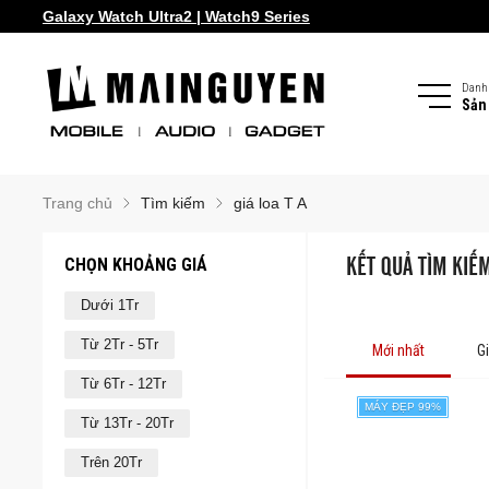
Galaxy Watch Ultra2 | Watch9 Series
Samsung Galaxy Z Fold8 | Z Flip8
Danh
Sản
Trang chủ
Tìm kiếm
giá loa T A
CHỌN KHOẢNG GIÁ
KẾT QUẢ TÌM KIẾM 
Dưới 1Tr
Từ 2Tr - 5Tr
Mới nhất
G
Từ 6Tr - 12Tr
MÁY ĐẸP 99%
Từ 13Tr - 20Tr
Trên 20Tr