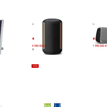
Loa Sony SRS-RA3000
Loa FuGoo 
4.990.000 đ
1.990.000 đ
Máy mới:
7.490.000
đ
NEW