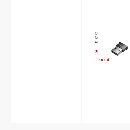
Cổng chuyển OTG Inno
NexaLink USB-A to Blu
Adapter ABT50
186.000 đ