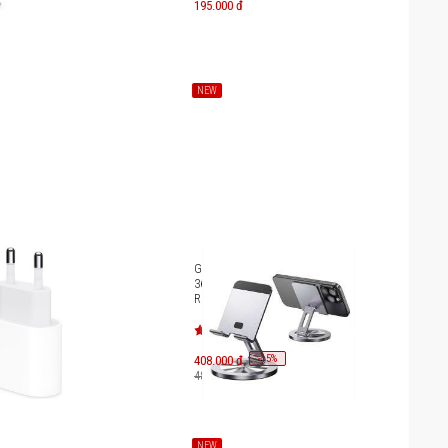
195.000 đ
NEW
Apple iPhone 20W
Giá đỡ cao cấp Innostyle xoay
 MHJE3ZA/A,
360 FlexView Aluminum
 MD3J4ZA
Rotating Stand AS-S1
-
15
408.000 đ
%
480.000 đ
NEW