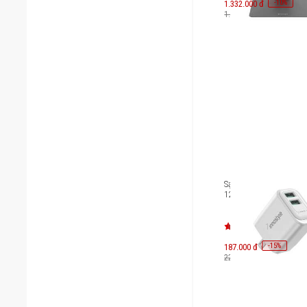
-
10
1.332.000 đ
%
1.480.000 đ
Sạc Innostyle Minigo 2
12W Smart AI Chargin
1
-
15
187.000 đ
%
220.000 đ