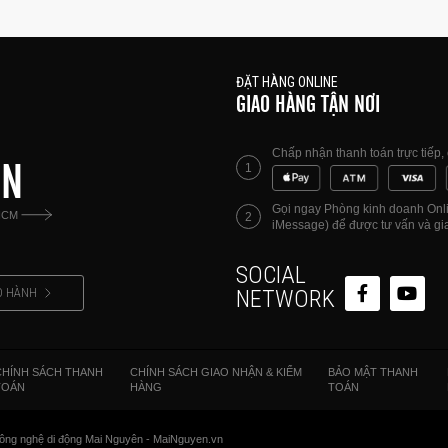
ĐẶT HÀNG ONLINE
GIAO HÀNG TẬN NƠI
Chấp nhận thanh toán trực tiếp
ÊN
1
Gọi ngay Phòng kinh doanh Onlin
HCM
2
iMessage) để được tư vấn và gia
SOCIAL
O HÀNH
NETWORK
CHÍNH SÁCH THANH
CHÍNH SÁCH GIAO NHẬN & KIỂM
BẢO MẬT THANH
TOÁN
HÀNG
TOÁN
ông nghệ di động Mai Nguyên - MaiNguyen.vn