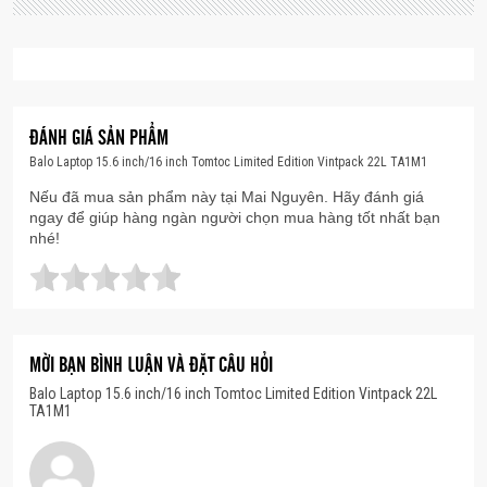
Tiện lợi:
Dây đeo kết nối với vali kéo, quai xách
chắc chắn, cùng nhiều ngăn phụ dễ dàng giúp
bạn mang theo mọi thứ cần thiết.
Chất liệu:
Nylon Cordura bền bỉ
ĐÁNH GIÁ SẢN PHẨM
Kích thước:
44.9 x 30 x 15 cm
Balo Laptop 15.6 inch/16 inch Tomtoc Limited Edition Vintpack 22L TA1M1
Trọng lượng:
900g
Nếu đã mua sản phẩm này tại Mai Nguyên. Hãy đánh giá
ngay để giúp hàng ngàn người chọn mua hàng tốt nhất bạn
Tomtoc VintPack-TA1
– Sự lựa chọn hoàn hảo
nhé!
cho những người yêu thích sự tiện lợi và phong
cách.”
MỜI BẠN BÌNH LUẬN VÀ ĐẶT CÂU HỎI
Balo Laptop 15.6 inch/16 inch Tomtoc Limited Edition Vintpack 22L
TA1M1