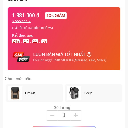
Xem thêm
chạm không mong muốn.
Thoải mái khi di chuyển:
Dây đeo vai có thể điều chỉnh,
1.881.000 đ
10
GIẢM
%
đệm êm và thoáng khí, giúp bạn cảm thấy thoải mái suốt
2.090.000 đ
cả ngày.
Giá trên đã bao gồm thuế VAT
Tiện lợi:
Dây đeo kết nối với vali kéo, quai xách chắc chắn,
Kết thúc sau
cùng nhiều ngăn phụ dễ dàng giúp bạn mang theo mọi thứ
24
n
:
17
:
22
:
39
cần thiết.
Kích thước:
44.9 x 30 x 15 cm
LUÔN BÁN GIÁ TỐT NHẤT
Trọng lượng:
900g
𝐋𝐢𝐞̂𝐧 𝐡𝐞̣̂ 𝐧𝐠𝐚𝐲: 𝟬𝟵𝟴𝟭.𝟮𝟬𝟬.𝟴𝟴𝟴 (𝐌𝐞𝐬𝐬𝐚𝐠𝐞, 𝐙𝐚𝐥𝐨, 𝐕𝐢𝐛𝐞𝐫)
Chọn màu sắc
Brown
Grey
Số lượng