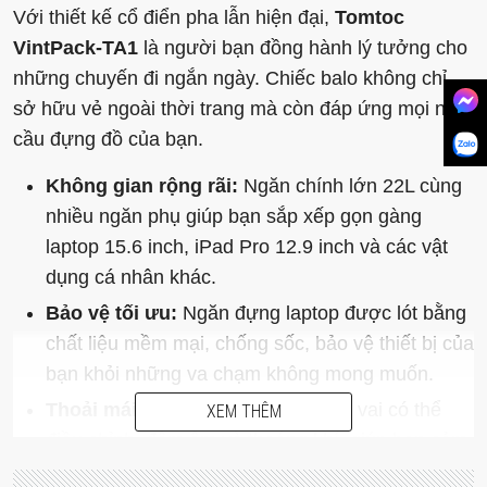
Với thiết kế cổ điển pha lẫn hiện đại,
Tomtoc
VintPack-TA1
là người bạn đồng hành lý tưởng cho
những chuyến đi ngắn ngày. Chiếc balo không chỉ
sở hữu vẻ ngoài thời trang mà còn đáp ứng mọi nhu
cầu đựng đồ của bạn.
Không gian rộng rãi:
Ngăn chính lớn 22L cùng
nhiều ngăn phụ giúp bạn sắp xếp gọn gàng
laptop 15.6 inch, iPad Pro 12.9 inch và các vật
dụng cá nhân khác.
Bảo vệ tối ưu:
Ngăn đựng laptop được lót bằng
chất liệu mềm mại, chống sốc, bảo vệ thiết bị của
bạn khỏi những va chạm không mong muốn.
Thoải mái khi di chuyển:
Dây đeo vai có thể
XEM THÊM
điều chỉnh, đệm êm và thoáng khí, giúp bạn cảm
thấy thoải mái suốt cả ngày.