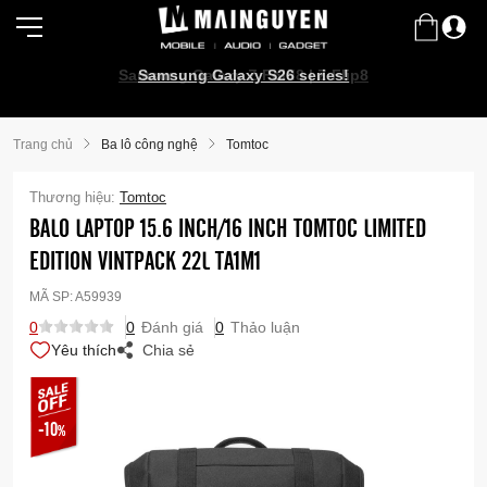
Samsung Galaxy Z Fold8 | Z Flip8
Samsung Galaxy S26 series!
Trang chủ
Ba lô công nghệ
Tomtoc
Thương hiệu:
Tomtoc
BALO LAPTOP 15.6 INCH/16 INCH TOMTOC LIMITED
EDITION VINTPACK 22L TA1M1
MÃ SP:
A59939
0
0
Đánh giá
0
Thảo luận
Yêu thích
Chia sẻ
-10
%