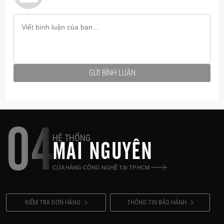
GỬI BÌNH LUẬN
04
HỆ THỐNG
MAI NGUYÊN
CỬA HÀNG CÔNG NGHỆ TẠI TP.HCM
KIỂM TRA ĐƠN HÀNG
THÔNG TIN BẢO HÀNH