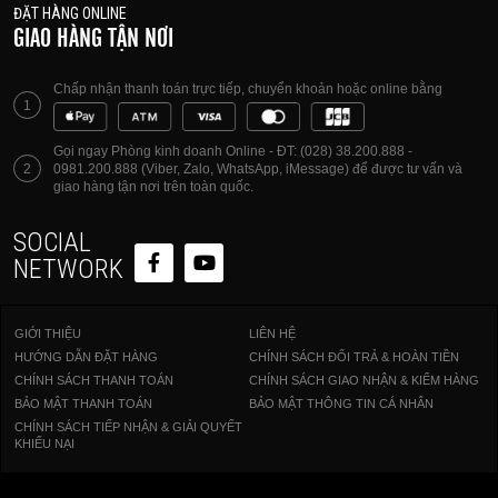
ĐẶT HÀNG ONLINE
GIAO HÀNG TẬN NƠI
Chấp nhận thanh toán trực tiếp, chuyển khoản hoặc online bằng
1
Gọi ngay Phòng kinh doanh Online - ĐT: (028) 38.200.888 -
2
0981.200.888 (Viber, Zalo, WhatsApp, iMessage) để được tư vấn và
giao hàng tận nơi trên toàn quốc.
SOCIAL
NETWORK
GIỚI THIỆU
LIÊN HỆ
HƯỚNG DẪN ĐẶT HÀNG
CHÍNH SÁCH ĐỔI TRẢ & HOÀN TIỀN
CHÍNH SÁCH THANH TOÁN
CHÍNH SÁCH GIAO NHẬN & KIỂM HÀNG
BẢO MẬT THANH TOÁN
BẢO MẬT THÔNG TIN CÁ NHÂN
CHÍNH SÁCH TIẾP NHẬN & GIẢI QUYẾT
KHIẾU NẠI