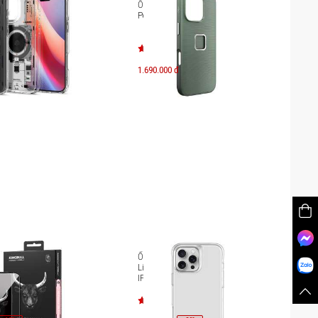
hone 16 Pro Spigen
Ốp lưng iPhone 16 Pro Max
d Neo One Magfit
Peak Design Fabric
1.690.000 đ
lực iPhone 16 Pro
Ốp lưng iPhone 16 Pro UNIQ
gbull HD Premium
Lifepro Xtreme UNIQ-
BK
IP6.3P(2024)-LPRXCLR