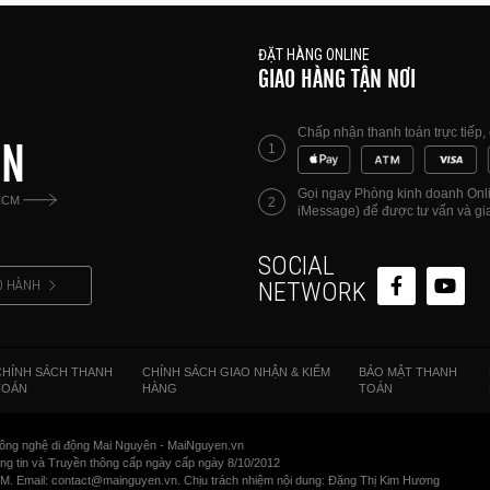
ĐẶT HÀNG ONLINE
GIAO HÀNG TẬN NƠI
Chấp nhận thanh toán trực tiếp
ÊN
1
Gọi ngay Phòng kinh doanh Onlin
HCM
2
iMessage) để được tư vấn và gia
SOCIAL
O HÀNH
NETWORK
CHÍNH SÁCH THANH
CHÍNH SÁCH GIAO NHẬN & KIỂM
BẢO MẬT THANH
TOÁN
HÀNG
TOÁN
ông nghệ di động Mai Nguyên - MaiNguyen.vn
 tin và Truyền thông cấp ngày cấp ngày 8/10/2012
CM. Email: contact@mainguyen.vn. Chịu trách nhiệm nội dung: Đặng Thị Kim Hương