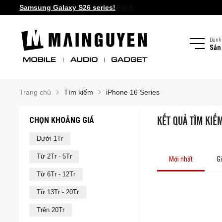
Samsung Galaxy S26 series!
Danh
Sản
Trang chủ
Tìm kiếm
iPhone 16 Series
CHỌN KHOẢNG GIÁ
KẾT QUẢ TÌM KIẾM
Dưới 1Tr
Từ 2Tr - 5Tr
Mới nhất
G
Từ 6Tr - 12Tr
Từ 13Tr - 20Tr
Trên 20Tr