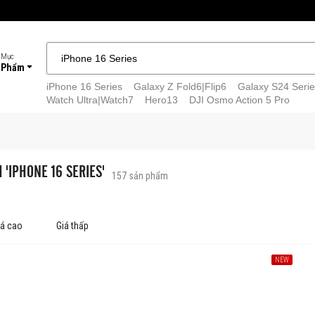
 Mục
 Phẩm
iPhone 16 Series
Galaxy Z Fold6|Flip6
Galaxy S24 Serie
Watch Ultra|Watch7
Hero13
DJI Osmo Action 5 Pro
 'IPHONE 16 SERIES'
157
sản phẩm
iá cao
Giá thấp
NEW