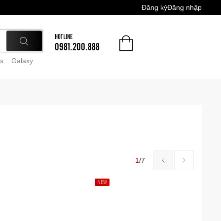
Đăng ký
Đăng nhập
HOTLINE
0981.200.888
s
Galaxy
1
/
7
NEW