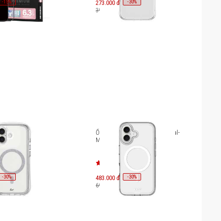
-
15
-
30
%
273.000 đ
%
390.000 đ
hone 16 LAUT Aero
Ốp lưng iPhone 16 LAUT Crystal-
IP24A_AS
M L_IP24A_CRM
-
30
-
30
%
483.000 đ
%
690.000 đ