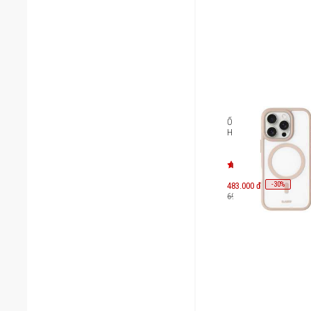
Ốp lưng iPhone 16 Pro
Huex Protect L_IP24B_
-
30
483.000 đ
%
690.000 đ