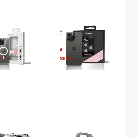
hone 16 Pro Max
Lens Camera iPhone 16 Pro/16
safe Case With
Pro Max Mipow Kingbull BJ16B
on Control MGB16D-
-
10
%
400.000 đ