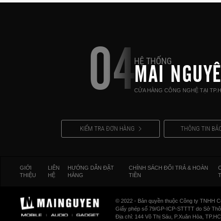
04
HỆ THỐNG
MAI NGUY
CỬA HÀNG CÔNG NGHỆ TẠI TP.
KIỂM TRA ĐƠN HÀNG
THÔNG TIN BẢ
GIỚI
LIÊN
HƯỚNG DẪN ĐẶT
CHÍNH SÁCH ĐỔI TRẢ & HOÀN
THIỆU
HỆ
HÀNG
TIỀN
© 2022 - Bản quyền thuộc Công ty TNHH C
Giấy phép số 79/GP-ICP-STTTT do Sở Thông
Địa chỉ: 144 Võ Thị Sáu, P.Xuân Hòa, TP.H