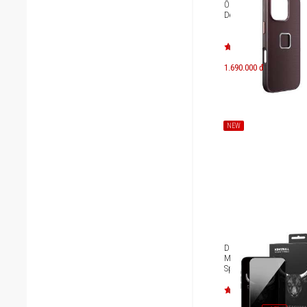
Ốp lưng iPhone 16 Pro
Design Fabric
1.690.000 đ
NEW
Dán cường lực iPhone 
Max Mipow Kingbull H
Spy Premium Silk BJ60