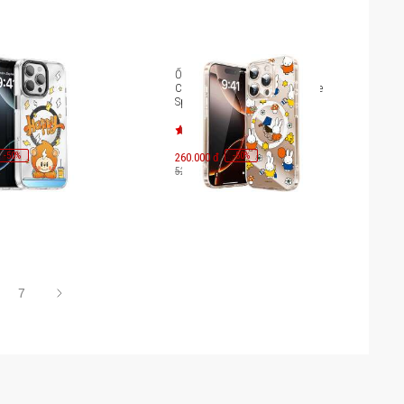
ống sốc Magsafe
Ốp lưng iPhone 16 Pro Mipow
Pro Max Innostyle
Collab Miffy Premium Magsafe
MPC-B01-16PM
Sport MGM16B-MS
-
50
-
50
%
260.000 đ
%
520.000 đ
7