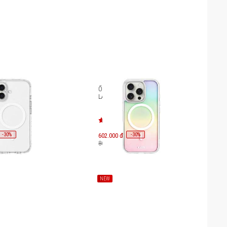
hone 16 Plus LAUT
Ốp lưng iPhone 16 Pro Max
tter X L_IP24C_CMX
LAUT Holo L_IP24D_HO
-
30
-
30
%
602.000 đ
%
860.000 đ
NEW