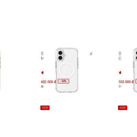
 LAUT
Ốp lưng iPhone 16 LAUT Crystal
Ốp lưng iP
HPT
Matter X L_IP24A_CMX
Crystal Ma
-
30
602.000 đ
%
553.000 đ
860.000 đ
790.000 đ
NEW
NEW