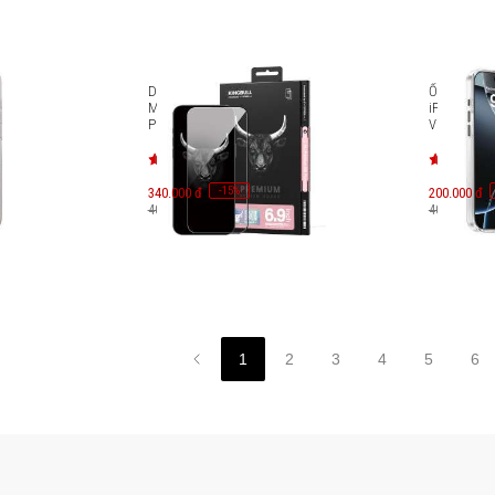
 Max
Dán cường lực iPhone 16 Pro
Ốp lưng ch
nap
Max Mipow Kingbull HD
iPhone 16 
Premium Silk BJ604-BK
Vibes Leo 
-
15
340.000 đ
%
200.000 đ
400.000 đ
400.000 đ
1
2
3
4
5
6