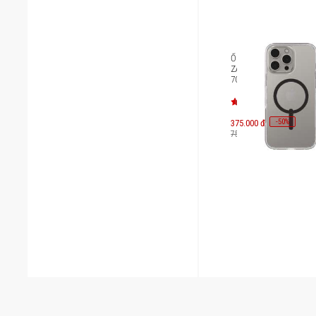
Ốp lưng iPhone 16 Pro
ZAGG Crystal Palace S
702316292/702315045
-
50
375.000 đ
%
750.000 đ