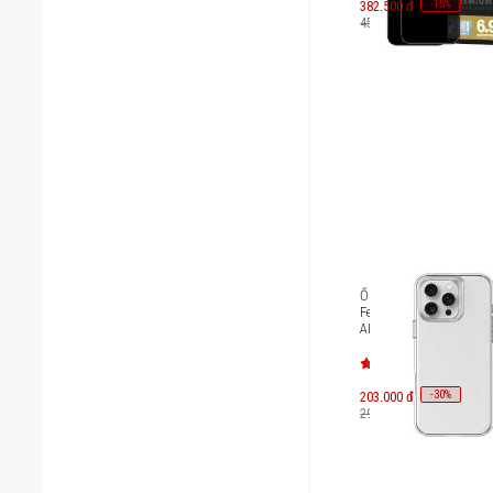
-
15
382.500 đ
%
450.000 đ
Ốp lưng iPhone 16 Pro 
Fender [UNIQ-IP6.3P(20
AIRFNUD]
-
30
203.000 đ
%
290.000 đ