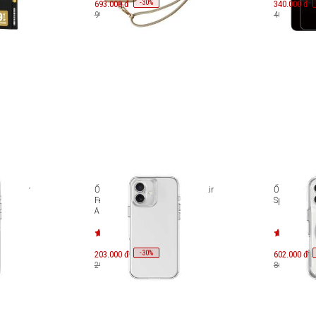
-
30
693.000 đ
%
340.000 đ
990.000 đ
400.000 đ
UNIQ Air
Ốp lưng iPhone 16 Plus UNIQ Air
Ốp lưng iP
24)-
Fender [UNIQ-IP6.7(2024)-
Sparkle L_
AIRFNUD]
-
30
203.000 đ
%
602.000 đ
290.000 đ
860.000 đ