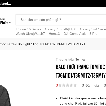
tool...
 Mục
 Phẩm
iPhone 16 Series
Galaxy Z Fold6|Flip6
Galaxy S24 Serie
Watch Ultra|Watch7
Hero13
DJI Osmo Action 5 Pro
Tomtoc Terra-T36 Light Sling T36M1D1/T36M1T2/T36M1Y1
Thương hiệu:
Tomtoc
BALO THỜI TRANG TOMTOC 
T36M1D1/T36M1T2/T36M1Y
0
0
0
Đánh giá
Thiết kế nhỏ gọn – sức chứ
dụng cho iPad, túi sau tiện lợ