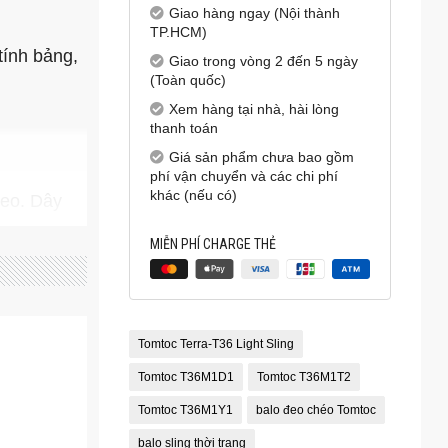
Giao hàng ngay (Nội thành
TP.HCM)
tính bảng,
Giao trong vòng 2 đến 5 ngày
(Toàn quốc)
Xem hàng tại nhà, hài lòng
thanh toán
Giá sản phẩm chưa bao gồm
phí vận chuyển và các chi phí
khác (nếu có)
đeo. Dây
MIỄN PHÍ CHARGE THẺ
trường. Lựa
Tomtoc Terra-T36 Light Sling
phần bảo vệ
Tomtoc T36M1D1
Tomtoc T36M1T2
Tomtoc T36M1Y1
balo đeo chéo Tomtoc
balo sling thời trang