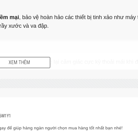
mềm mại
, bảo vệ hoàn hảo các thiết bị tinh xảo như máy 
 trầy xước và va đập.
g gây nặng vai, mang lại cảm giác cực kỳ thoải mái khi 
XEM THÊM
vóc dáng và phong cách đeo khác nhau.
p độ bền bỉ với cảm giác nhẹ nhàng, thân thiện với môi 
ề phong cách mà còn là một hành động thiết thực, góp 
36M1Y1
ay để giúp hàng ngàn người chọn mua hàng tốt nhất bạn nhé!