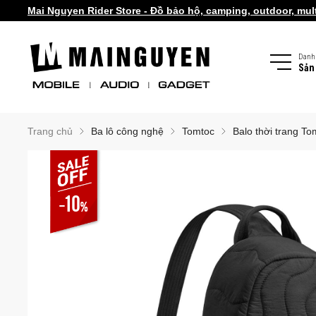
Mai Nguyen Rider Store - Đồ bảo hộ, camping, outdoor, multi
Danh
Sản
Trang chủ
Ba lô công nghệ
Tomtoc
Balo thời trang 
-10
%