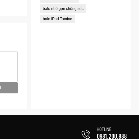
balo nhỏ gọn chống sốc
balo iPad Tomtoc
N
HOTLINE
0981.200.888