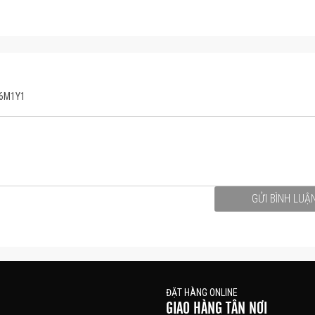
36M1Y1
GỬI BÌNH LUẬ
ĐẶT HÀNG ONLINE
GIAO HÀNG TẬN NƠI