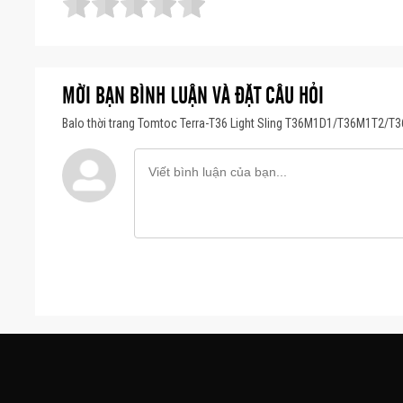
MỜI BẠN BÌNH LUẬN VÀ ĐẶT CÂU HỎI
Balo thời trang Tomtoc Terra-T36 Light Sling T36M1D1/T36M1T2/T