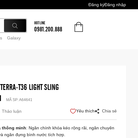
Đăng ký
Đăng nhập
HOTLINE
0981.200.888
s
Galaxy
TERRA-T36 LIGHT SLING
1
MÃ SP:
A64641
Yêu thích
Chia sẻ
Thảo luận
a thông minh
: Ngăn chính khóa kéo rộng rãi, ngăn chuyên
i và ngăn đựng bình nước tích hợp.