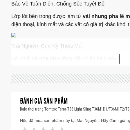
Bảo Vệ Toàn Diện, Chống Sốc Tuyệt Đối
Lớp lót bên trong được làm từ
vải nhung pha lê 
điện thoại, kính mắt và các vật có giá trị khác khỏi
Trải Nghiệm Cực Kỳ Thoải Mái
Với thiết kế
nhẹ như lông vũ
, chiếc balo này khôn
đeo có thể điều chỉnh linh hoạt, phù hợp với mọi 
Chất Liệu Bền Vững & Thân Thiện Với Môi Trường
Sản phẩm được chế tạo từ
ĐÁNH GIÁ SẢN PHẨM
vật liệu tái tạo
, kết hợ
chọn chiếc balo này không chỉ là một tuyên ngôn v
Balo thời trang Tomtoc Terra-T36 Light Sling T36M1D1/T36M1T2/T
hành tinh của chúng ta.
Nếu đã mua sản phẩm này tại Mai Nguyên. Hãy đánh giá ng