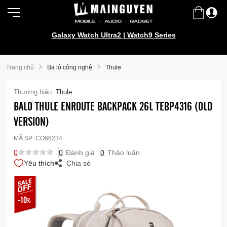
Galaxy Watch Ultra2 | Watch9 Series
Trang chủ
Ba lô công nghệ
Thule
Thương hiệu:
Thule
BALO THULE ENROUTE BACKPACK 26L TEBP4316 (OLD
VERSION)
MÃ SP:
CO66234
0
0
Đánh giá
0
Thảo luận
Yêu thích
Chia sẻ
-10
%