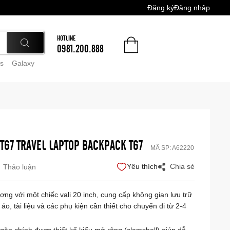
Đăng ký
Đăng nhập
HOTLINE
0981.200.888
s
Galaxy
T67 TRAVEL LAPTOP BACKPACK T67
MÃ SP:
A62220
Yêu thích
Chia sẻ
Thảo luận
g với một chiếc vali 20 inch, cung cấp không gian lưu trữ
 áo, tài liệu và các phụ kiện cần thiết cho chuyến đi từ 2-4