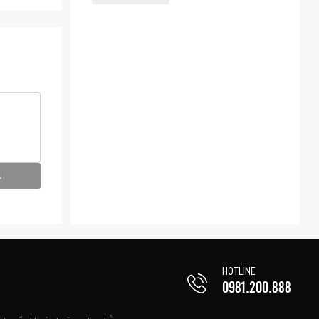
ộng rãi
hỏ giúp
bay, giúp
N
HOTLINE
0981.200.888