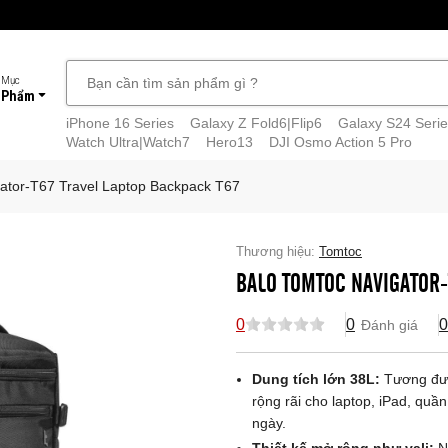
 Mục
 Phẩm
iPhone 16 Series
Galaxy Z Fold6|Flip6
Galaxy S24 Serie
Watch Ultra|Watch7
Hero13
DJI Osmo Action 5 Pro
ator-T67 Travel Laptop Backpack T67
Thương hiệu:
Tomtoc
BALO TOMTOC NAVIGATOR-
0
0
0
Đánh giá
Dung tích lớn 38L:
Tương đươn
rộng rãi cho laptop, iPad, quần
ngày.