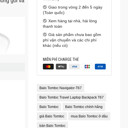
đóng gói và
Giao trong vòng 2 đến 5 ngày
(Toàn quốc)
Xem hàng tại nhà, hài lòng
thanh toán
Giá sản phẩm chưa bao gồm
phí vận chuyển và các chi phí
khác (nếu có)
MIỄN PHÍ CHARGE THẺ
Balo Tomtoc Navigator-T67
Balo Tomtoc Travel Laptop Backpack T67
Balo Tomtoc
Balo Tomtoc chính hãng
giá Balo Tomtoc
mua Balo Tomtoc ở đâu
bán Balo Tomtoc