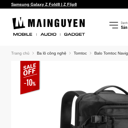
Samsung Galaxy S26 series!
Samsung Galaxy Z Fold8 | Z Flip8
Danh
Sản
Trang chủ
Ba lô công nghệ
Tomtoc
Balo Tomtoc Navig
-10
%