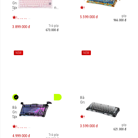
Yellow/Cyberpunk [GS K1
Gravastar Mercury K1
PRO_YLW/GS-K1 PRO_CBLK]
Special Edition - Sakura Pink
[GS K1_P_PNK]
Trả góp
5.599.000 đ
966.000 đ
Trả góp
3.899.000 đ
673.000 đ
NEW
NEW
Bàn phím cơ Gaming
Gravastar Mercury K1
Bàn phím cơ Gaming
Gravastar Mercury K1 Pro
Special Edition [GS K1
PRO_S_CGRY / GS K1
Trả góp
PRO_BO_BLK / GS-K1 PRO-
3.599.000 đ
621.000 đ
CBLK]
Trả góp
4.999.000 đ