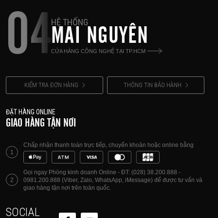
04
HỆ THỐNG
MAI NGUYÊN
CỬA HÀNG CÔNG NGHỆ TẠI TP.HCM
KIỂM TRA ĐƠN HÀNG
THÔNG TIN BẢO HÀNH
ĐẶT HÀNG ONLINE
GIAO HÀNG TẬN NƠI
Chấp nhận thanh toán trực tiếp, chuyển khoản hoặc online bằng
1
Gọi ngay Phòng kinh doanh Online - ĐT: (028) 38.200.888 -
2
0981.200.888 (Viber, Zalo, WhatsApp, iMessage) để được tư vấn và
giao hàng tận nơi trên toàn quốc.
SOCIAL