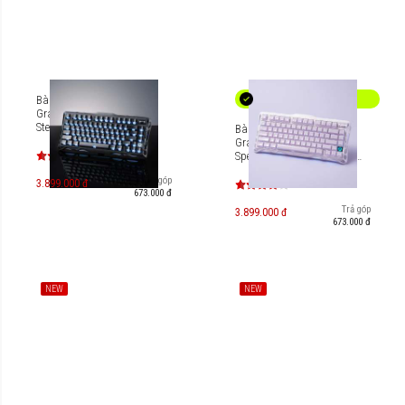
Bàn phím cơ Gaming
Gravastar Mercury K1 -
Stealth Black [GS-
Bàn phím Gaming
K1_XTAL_BLK]
Gravastar Mercury K1
Special Edition - Lavender
Purple [GS-K1_PL]
Trả góp
3.899.000 đ
673.000 đ
Trả góp
3.899.000 đ
673.000 đ
NEW
NEW