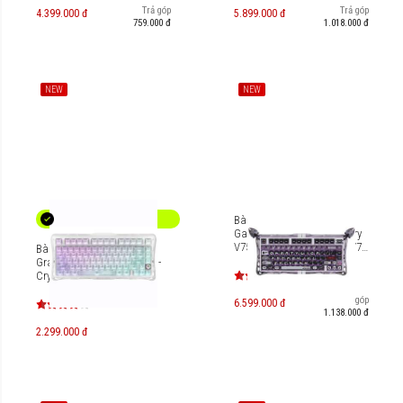
Trả góp
Trả góp
4.399.000 đ
5.899.000 đ
759.000 đ
1.018.000 đ
NEW
NEW
Bàn phím cơ Magnetic HE
Gaming Gravastar Mercury
V75 Pro - Iron Purple [GS-V75
Bàn phím Gaming
PRO]
Gravastar Mercury K1 Lite -
Crystal Aurora [GS-K1
LITE_XTAL_AUROA]
Trả góp
6.599.000 đ
1.138.000 đ
2.299.000 đ