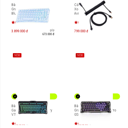
Bàn phím cơ Gaming
Cáp Custom USB-C Dạng
Gravastar Mercury K1 - Ice
Xoắn GravaStar Coiled
Blue [GS-K1_BLU]
Aviator GS-A7_AC
Trả góp
3.899.000 đ
799.000 đ
673.000 đ
NEW
NEW
Bàn phím cơ Magnetic HE
Bàn phím Gaming HE
Gaming Gravastar Mercury
Gravastar Magnetic V60 Pro
V75 - Stealth Black [GS
GS-V60 PRO_XTAL
V75_XTAL_BLK]