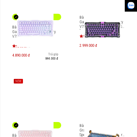
Bàn phím cơ Magnetic HE
Gaming Gravastar Mercury
V75 Lite - Transparent Black
Bàn phím cơ Magnetic HE
[GS-V75 LITE]
Gaming Gravastar Mercury
V75 [GS-V75]
2.999.000 đ
Trả góp
4.890.000 đ
844.000 đ
NEW
Bàn phím cơ Gaming
Gravastar Mercury K1 Pro
Special Edition - Battle-Worn
Bàn phím Gaming