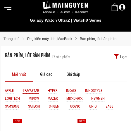
Galaxy Watch Ultra2 | Watch9 Series
Trang chủ
Phụ kiện máy tính, MacBook
Bàn phím, lót bàn phím
BÀN PHÍM, LÓT BÀN PHÍM
Lọc
17
sản phẩm
Mới nhất
Giá cao
Giá thấp
APPLE
GRAVASTAR
HYPER
INCASE
INNOSTYLE
LOGITECH
MIPOW
MAZER
MICROPACK
NEWMEN
SAMSUNG
SATECHI
SPIGEN
TUCANO
UNIQ
ZAGG
NEW
NEW