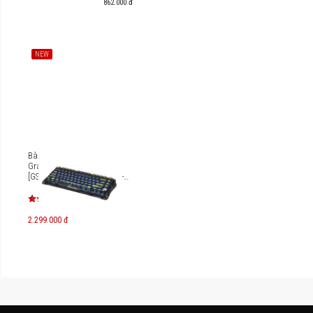
862.000 đ
NEW
Bàn phím cơ Gaming
Gravastar Mercury K1 Lite
[GS-K1 LITE_XTAL_BLK/GS-K1
LITE_XTAL_WHT]
2.299.000 đ