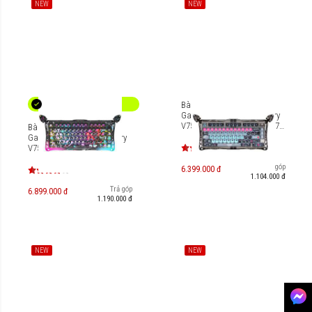
NEW
NEW
Bàn phím cơ Magnetic HE
Gaming Gravastar Mercury
V75 Pro - Cyberpunk [GS-V75
Bàn phím cơ Magnetic HE
PRO]
Gaming Gravastar Mercury
V75 Pro Special Edition -
Neon Graffiti [GS-V75
Trả góp
PRO_CG]
6.399.000 đ
1.104.000 đ
Trả góp
6.899.000 đ
1.190.000 đ
NEW
NEW