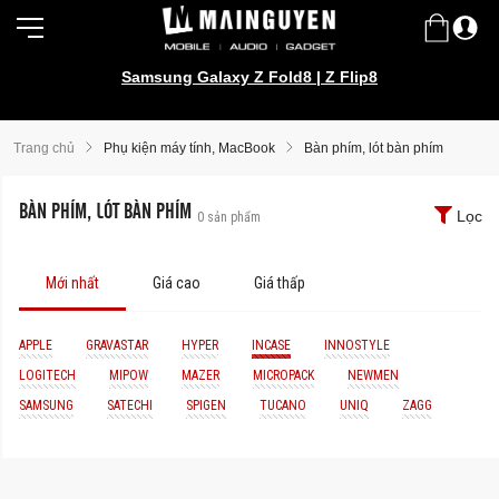
Samsung Galaxy Z Fold8 | Z Flip8
Trang chủ
Phụ kiện máy tính, MacBook
Bàn phím, lót bàn phím
BÀN PHÍM, LÓT BÀN PHÍM
Lọc
0
sản phẩm
Mới nhất
Giá cao
Giá thấp
APPLE
GRAVASTAR
HYPER
INCASE
INNOSTYLE
LOGITECH
MIPOW
MAZER
MICROPACK
NEWMEN
SAMSUNG
SATECHI
SPIGEN
TUCANO
UNIQ
ZAGG