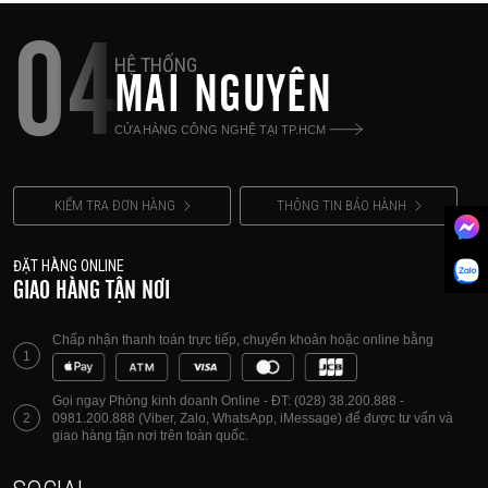
04
HỆ THỐNG
MAI NGUYÊN
CỬA HÀNG CÔNG NGHỆ TẠI TP.HCM
KIỂM TRA ĐƠN HÀNG
THÔNG TIN BẢO HÀNH
ĐẶT HÀNG ONLINE
GIAO HÀNG TẬN NƠI
Chấp nhận thanh toán trực tiếp, chuyển khoản hoặc online bằng
1
Gọi ngay Phòng kinh doanh Online - ĐT: (028) 38.200.888 -
2
0981.200.888 (Viber, Zalo, WhatsApp, iMessage) để được tư vấn và
giao hàng tận nơi trên toàn quốc.