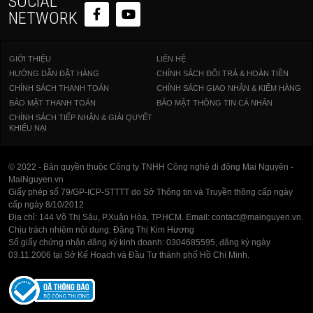
SOCIAL
NETWORK
GIỚI THIỆU
LIÊN HỆ
HƯỚNG DẪN ĐẶT HÀNG
CHÍNH SÁCH ĐỔI TRẢ & HOÀN TIỀN
CHÍNH SÁCH THANH TOÁN
CHÍNH SÁCH GIAO NHẬN & KIỂM HÀNG
BẢO MẬT THANH TOÁN
BẢO MẬT THÔNG TIN CÁ NHÂN
CHÍNH SÁCH TIẾP NHẬN & GIẢI QUYẾT
KHIẾU NẠI
© 2022 - Bản quyền thuộc Công ty TNHH Công nghệ di động Mai Nguyên -
MaiNguyen.vn
Giấy phép số 79/GP-ICP-STTTT do Sở Thông tin và Truyền thông cấp ngày
cấp ngày 8/10/2012
Địa chỉ: 144 Võ Thị Sáu, P.Xuân Hòa, TP.HCM. Email: contact@mainguyen.vn.
Chịu trách nhiệm nội dung: Đặng Thị Kim Hương
Số giấy chứng nhận đăng ký kinh doanh: 0304685595, đăng ký ngày
03.11.2006 tại Sở Kế Hoạch và Đầu Tư thành phố Hồ Chí Minh.