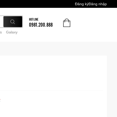
Đăng ký
Đăng nhập
HOTLINE
0981.200.888
s
Galaxy
L