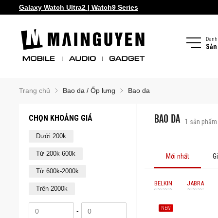
Galaxy Watch Ultra2 | Watch9 Series
Danh
Sản
Trang chủ
Bao da / Ốp lưng
Bao da
CHỌN KHOẢNG GIÁ
BAO DA
1
sản phẩm
Dưới 200k
Từ 200k-600k
Mới nhất
G
Từ 600k-2000k
BELKIN
JABRA
Trên 2000k
NEW
-