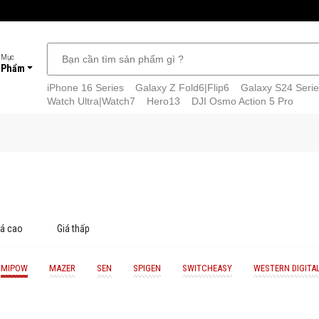
 Mục
 Phẩm
iPhone 16 Series
Galaxy Z Fold6|Flip6
Galaxy S24 Serie
Watch Ultra|Watch7
Hero13
DJI Osmo Action 5 Pro
iá cao
Giá thấp
MIPOW
MAZER
SEN
SPIGEN
SWITCHEASY
WESTERN DIGITA