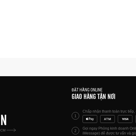
ĐẶT HÀNG ONLINE
GIAO HÀNG TẬN NƠI
Chấp nhận thanh toán trực tiếp
ÊN
1
Gọi ngay Phòng kinh doanh Onlin
HCM
2
iMessage) để được tư vấn và gia