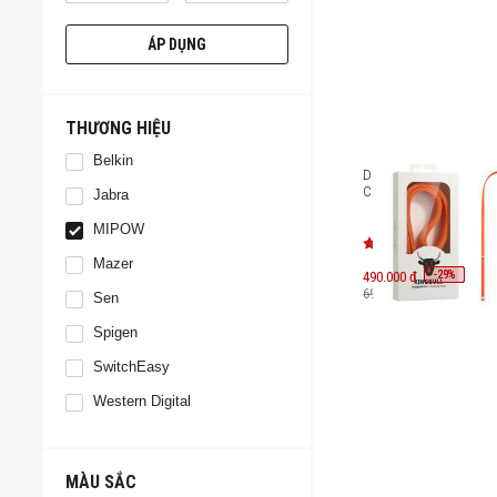
ÁP DỤNG
THƯƠNG HIỆU
Belkin
Dây đeo chéo Mipow Ad
Crossbody Strap ML04
Jabra
MIPOW
Mazer
-
-
29
29
490.000 đ
%
%
690.000 đ
Sen
Spigen
SwitchEasy
Western Digital
MÀU SẮC