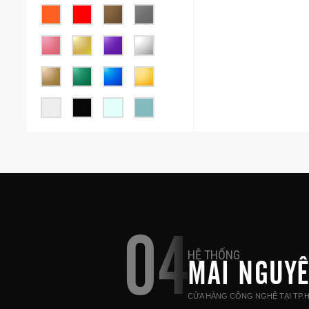
04
HỆ THỐNG
MAI NGUY
CỬA HÀNG CÔNG NGHỆ TẠI TP.