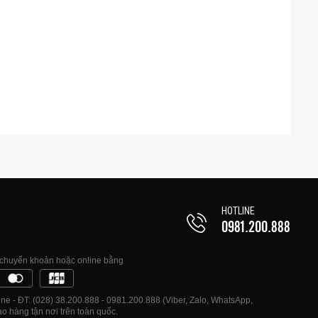
HOTLINE
0981.200.888
, chuyển khoản hoặc online bằng
e - ĐT: (028) 38.200.888 - 0981.200.888 (Viber, Zalo, WhatsApp,
o hàng tận nơi trên toàn quốc.