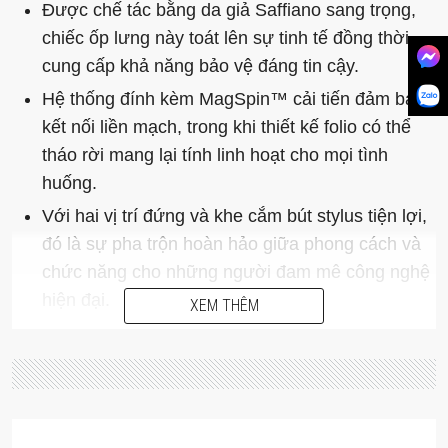
Được chế tác bằng da giả Saffiano sang trọng,
chiếc ốp lưng này toát lên sự tinh tế đồng thời
cung cấp khả năng bảo vệ đáng tin cậy.
Hệ thống đính kèm MagSpin™ cải tiến đảm bảo
kết nối liền mạch, trong khi thiết kế folio có thể
tháo rời mang lại tính linh hoạt cho mọi tình
huống.
Với hai vị trí đứng và khe cắm bút stylus tiện lợi,
đó là sự pha trộn hoàn hảo giữa phong cách và
chức năng cho những người đam mê công nghệ
hiện đại.
XEM THÊM