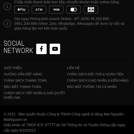
Chấp nhận thanh toán trực tiếp, chuyển khoản hoặc online bằng
1
Gọi ngay Phòng kinh doanh Online - ĐT: (028) 38.200.888 -
2
0981.200.888 (Viber, Zalo, WhatsApp, iMessage) để được tư vấn và
giao hàng tận nơi trên toàn quốc.
SOCIAL
NETWORK
GIỚI THIỆU
LIÊN HỆ
HƯỚNG DẪN ĐẶT HÀNG
CHÍNH SÁCH ĐỔI TRẢ & HOÀN TIỀN
CHÍNH SÁCH THANH TOÁN
CHÍNH SÁCH GIAO NHẬN & KIỂM HÀNG
BẢO MẬT THANH TOÁN
BẢO MẬT THÔNG TIN CÁ NHÂN
CHÍNH SÁCH TIẾP NHẬN & GIẢI QUYẾT
KHIẾU NẠI
© 2022 - Bản quyền thuộc Công ty TNHH Công nghệ di động Mai Nguyên -
MaiNguyen.vn
Giấy phép số 79/GP-ICP-STTTT do Sở Thông tin và Truyền thông cấp ngày
cấp ngày 8/10/2012