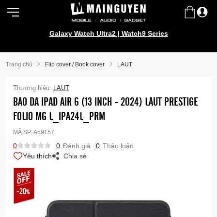
Galaxy Watch Ultra2 | Watch9 Series
Trang chủ
Flip cover / Book cover
LAUT
Thương hiệu:
LAUT
BAO DA IPAD AIR 6 (13 INCH - 2024) LAUT PRESTIGE
FOLIO MG L_IPA24L_PRM
MÃ SP:
A59157
0
0
Đánh giá
0
Thảo luận
Yêu thích
Chia sẻ
-20
%