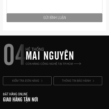
GỬI BÌNH LUẬN
04
HỆ THỐNG
MAI NGUYÊN
CỬA HÀNG CÔNG NGHỆ TẠI TP.HCM
KIỂM TRA ĐƠN HÀNG
THÔNG TIN BẢO HÀNH
ĐẶT HÀNG ONLINE
GIAO HÀNG TẬN NƠI