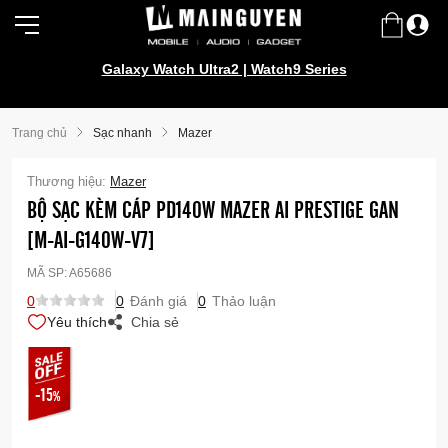
Galaxy Watch Ultra2 | Watch9 Series
Trang chủ
Sạc nhanh
Mazer
Thương hiệu:
Mazer
BỘ SẠC KÈM CÁP PD140W MAZER AI PRESTIGE GAN
[M-AI-G140W-V7]
MÃ SP:
A65686
0
0
Đánh giá
0
Thảo luận
Yêu thích
Chia sẻ
-15
%