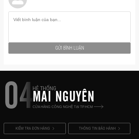
cần mang theo nhiều adapter khác nhau.
Màn hình AI thông minh – Kiểm soát toàn bộ quá
trình sạc
Điểm nổi bật của bộ sạc là màn hình hiển thị
thông minh tích hợp AI.
GỬI BÌNH LUẬN
- Công suất sạc thực tế trên từng cổng
- Trạng thái hoạt động của thiết bị
04
- Cảnh báo điện áp và thông báo hệ thống
HỆ THỐNG
MAI NGUYÊN
Công nghệ GaN7 tiên tiến – Hiệu suất cao, mát
mẻ và nhỏ gọn
CỬA HÀNG CÔNG NGHỆ TẠI TP.HCM
Bộ sạc sử dụng chipset GaN7 thế hệ mới, giúp tối
KIỂM TRA ĐƠN HÀNG
THÔNG TIN BẢO HÀNH
ưu hiệu suất sạc nhưng vẫn duy trì được thiết kế
nhỏ gọn. Công nghệ GaN không chỉ mang lại tốc độ