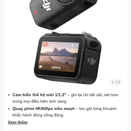
1
/
13
Cảm biến thế hệ mới 1/1.3"
– ghi lại chi tiết sắc nét hơn
trong mọi điều kiện ánh sáng.
Quay phim 4K/60fps siêu mượt
– lưu giữ từng khoảnh
khắc hành động sống động.
Xem thêm
Góc siêu rộng 143°
– bắt trọn khung cảnh hùng vĩ trong
mỗi thước phim.