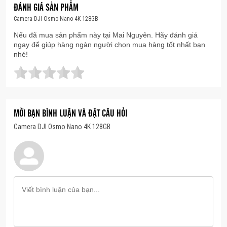
ĐÁNH GIÁ SẢN PHẨM
Camera DJI Osmo Nano 4K 128GB
Nếu đã mua sản phẩm này tại Mai Nguyên. Hãy đánh giá
ngay để giúp hàng ngàn người chọn mua hàng tốt nhất bạn
nhé!
DJI Osmo Nano có thể quay 4K/60fps
MỜI BẠN BÌNH LUẬN VÀ ĐẶT CÂU HỎI
Mặc dù sở hữu thiết kế nhỏ gọn và cực nhẹ nhưng
Camera DJI Osmo Nano 4K 128GB
DJI Osmo Nano lại có khả năng quay video sắc nét
lên đến 4K/60fps và chuyển động chậm 4K/120fps.