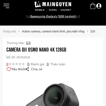
Samsung Galaxy Z Fold8 | Z Flip8
Samsung Galaxy S26 series!
Trang chủ
Action camera, camera hành trình, phụ kiện Vlog
DJI
Thương hiệu:
DJI
CAMERA DJI OSMO NANO 4K 128GB
MÃ SP:
PKT64526
0
0
Đánh giá
0
Thảo luận
Yêu thích
Chia sẻ