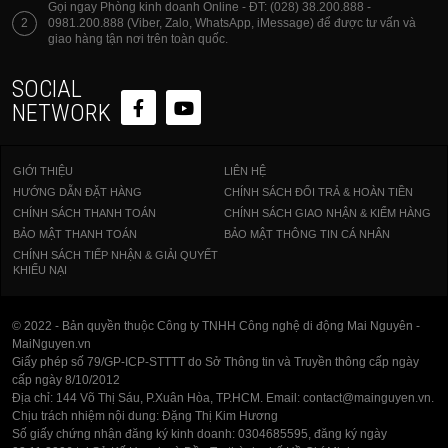
trọn vẹn hơn.
Gọi ngay Phòng kinh doanh Online - ĐT: (028) 38.200.888 -
2
0981.200.888 (Viber, Zalo, WhatsApp, iMessage) để được tư vấn và
giao hàng tận nơi trên toàn quốc.
SOCIAL
NETWORK
GIỚI THIỆU
LIÊN HỆ
HƯỚNG DẪN ĐẶT HÀNG
CHÍNH SÁCH ĐỔI TRẢ & HOÀN TIỀN
CHÍNH SÁCH THANH TOÁN
CHÍNH SÁCH GIAO NHẬN & KIỂM HÀNG
BẢO MẬT THANH TOÁN
BẢO MẬT THÔNG TIN CÁ NHÂN
CHÍNH SÁCH TIẾP NHẬN & GIẢI QUYẾT
KHIẾU NẠI
© 2022 - Bản quyền thuộc Công ty TNHH Công nghệ di động Mai Nguyên -
Cấu hình màu 10-bit & D-Log M
MaiNguyen.vn
Giấy phép số 79/GP-ICP-STTTT do Sở Thông tin và Truyền thông cấp ngày
cấp ngày 8/10/2012
DJI Osmo Nano có thể dễ dàng ghi lại hơn một tỷ
Địa chỉ: 144 Võ Thị Sáu, P.Xuân Hòa, TP.HCM. Email: contact@mainguyen.vn.
màu sắc với độ chi tiết tuyệt đẹp ở cả vùng sáng và
Chịu trách nhiệm nội dung: Đặng Thị Kim Hương
Số giấy chứng nhận đăng ký kinh doanh: 0304685595, đăng ký ngày
vùng tối. Dù chụp trong môi trường dải động cao hay