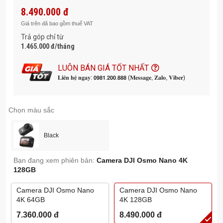
Thiết kế từ tính hai mặt, siêu nhẹ
– gắn kết linh hoạt, tiện
8.490.000 đ
lợi khi di chuyển.
Giá trên đã bao gồm thuế VAT
Hiệu năng màu 10-bit & D-Log M
– tái hiện màu sắc chân
Trả góp chỉ từ
thực, hỗ trợ hậu kỳ chuyên nghiệp.
1.465.000 đ/tháng
Thời lượng pin lên tới 200 phút
– thoải mái quay chụp,
hỗ trợ sạc nhanh hiện đại.
LUÔN BÁN GIÁ TỐT NHẤT
𝐋𝐢𝐞̂𝐧 𝐡𝐞̣̂ 𝐧𝐠𝐚𝐲: 𝟬𝟵𝟴𝟭.𝟮𝟬𝟬.𝟴𝟴𝟴 (𝐌𝐞𝐬𝐬𝐚𝐠𝐞, 𝐙𝐚𝐥𝐨, 𝐕𝐢𝐛𝐞𝐫)
Live View + điều khiển từ xa
– truyền dữ liệu tốc độ cao,
dễ dàng kiểm soát khung hình.
Tích hợp OsmoAudio™
– kết nối micro trực tiếp, nâng
Chọn màu sắc
cao chất lượng âm thanh.
Khả năng chống nước 10m
– quay phim dưới nước dễ
Black
dàng, đi kèm Vision Dock IPX4.
Hỗ trợ khe cắm thẻ nhớ microSD tối đa 1TB
Bạn đang xem phiên bản:
Camera DJI Osmo Nano 4K
128GB
Camera DJI Osmo Nano
Camera DJI Osmo Nano
4K 64GB
4K 128GB
7.360.000
đ
8.490.000
đ