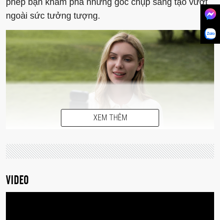
phép bạn khám phá những góc chụp sáng tạo vượt
ngoài sức tưởng tượng.
XEM THÊM
VIDEO
Cảm biến 1/1.3 inch hoàn toàn mới