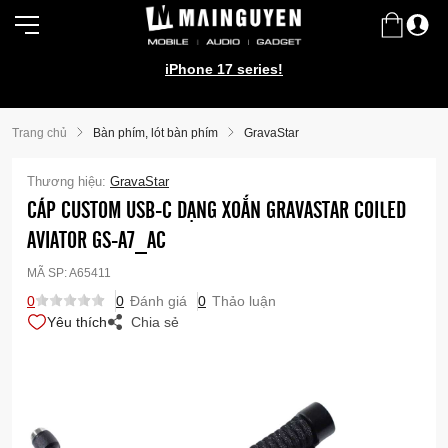
iPhone 17 series!
Trang chủ
Bàn phím, lót bàn phím
GravaStar
Thương hiệu:
GravaStar
CÁP CUSTOM USB-C DẠNG XOẮN GRAVASTAR COILED
AVIATOR GS-A7_AC
MÃ SP:
A65411
0
0
Đánh giá
0
Thảo luận
Yêu thích
Chia sẻ