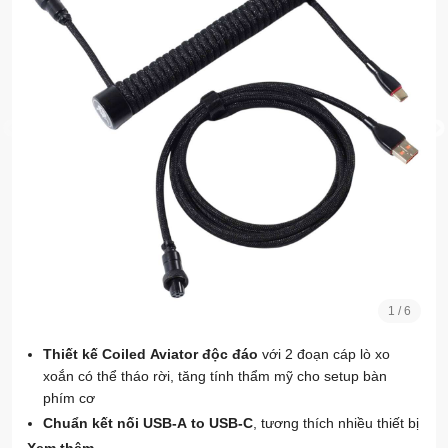
1
/
6
Thiết kế Coiled Aviator độc đáo
với 2 đoạn cáp lò xo
xoắn có thể tháo rời, tăng tính thẩm mỹ cho setup bàn
phím cơ
Chuẩn kết nối USB-A to USB-C
, tương thích nhiều thiết bị
như bàn phím cơ, laptop, PC