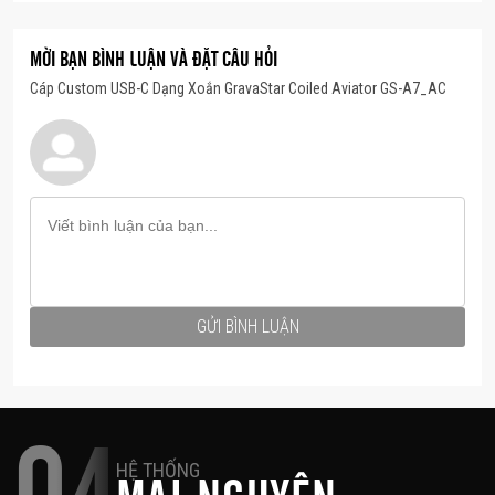
Thiết kế tổng thể được kéo dài để dễ dàng sử
dụng.
MỜI BẠN BÌNH LUẬN VÀ ĐẶT CÂU HỎI
Cáp Custom USB-C Dạng Xoắn GravaStar Coiled Aviator GS-A7_AC
GỬI BÌNH LUẬN
HỆ THỐNG