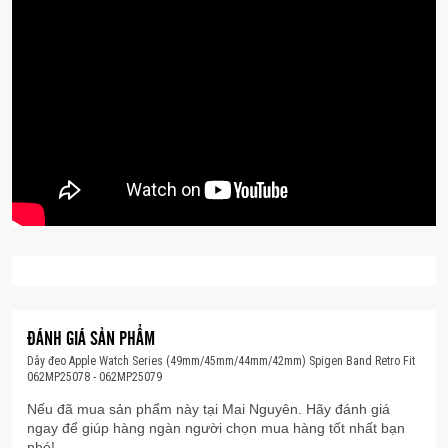
Đặc điểm nổi bật
Dây đeo bằng da tổng hợp với vẻ ngoài vượt
thời gian
Điều chỉnh dây dễ dàng để vừa vặn hoàn hảo
Lắp đặt nhanh chóng và dễ dàng
Lớp lót mềm mại tạo cảm giác thoải mái hàng
ngày
ĐÁNH GIÁ SẢN PHẨM
Dây đeo Apple Watch Series (49mm/45mm/44mm/42mm) Spigen Band Retro Fit
062MP25078 - 062MP25079
Nếu đã mua sản phẩm này tại Mai Nguyên. Hãy đánh giá
ngay để giúp hàng ngàn người chọn mua hàng tốt nhất bạn
nhé!