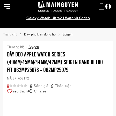
Galaxy Watch Ultra2 | Watch9 Series
Trang chủ
Dây, phụ kiện đồng hồ
Spigen
Thương hiệu:
Spigen
DÂY ĐEO APPLE WATCH SERIES
(49MM/45MM/44MM/42MM) SPIGEN BAND RETRO
FIT 062MP25078 - 062MP25079
MÃ SP:
A58172
0
0
Đánh giá
0
Thảo luận
Yêu thích
Chia sẻ