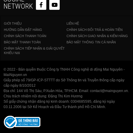
NETWORK
GIỚI THIỆU
LIÊN HỆ
HƯỚNG DẪN ĐẶT HÀNG
CHÍNH SÁCH ĐỔI TRẢ & HOÀN TIỀN
CHÍNH SÁCH THANH TOÁN
CHÍNH SÁCH GIAO NHẬN & KIỂM HÀNG
BẢO MẬT THANH TOÁN
BẢO MẬT THÔNG TIN CÁ NHÂN
CHÍNH SÁCH TIẾP NHẬN & GIẢI QUYẾT
KHIẾU NẠI
© 2022 - Bản quyền thuộc Công ty TNHH Công nghệ di động Mai Nguyên -
MaiNguyen.vn
Giấy phép số 79/GP-ICP-STTTT do Sở Thông tin và Truyền thông cấp ngày
cấp ngày 8/10/2012
Địa chỉ: 144 Võ Thị Sáu, P.Xuân Hòa, TP.HCM. Email: contact@mainguyen.vn.
Chịu trách nhiệm nội dung: Đặng Thị Kim Hương
Số giấy chứng nhận đăng ký kinh doanh: 0304685595, đăng ký ngày
03.11.2006 tại Sở Kế Hoạch và Đầu Tư thành phố Hồ Chí Minh.