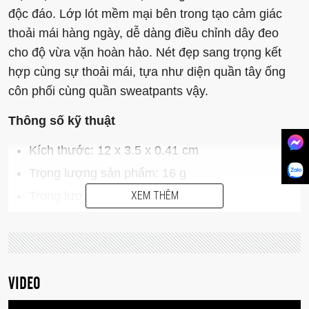
độc đáo. Lớp lót mềm mại bên trong tạo cảm giác
thoải mái hàng ngày, dễ dàng điều chỉnh dây đeo
cho độ vừa vặn hoàn hảo. Nét đẹp sang trọng kết
hợp cùng sự thoải mái, tựa như diện quần tây ống
côn phối cùng quần sweatpants vậy.
Thông số kỹ thuật
Kích thước: 12 x 3.5 x 0.41 cm
Trọng lượng sản phẩm: 16 g
Trọng lượng đóng gói: 31 g
XEM THÊM
Chất liệu: Da PU (Polyurethane)
Khả năng tương thích:
Apple Watch Ultra (49mm)
VIDEO
Apple Watch Ultra 2 (49mm)