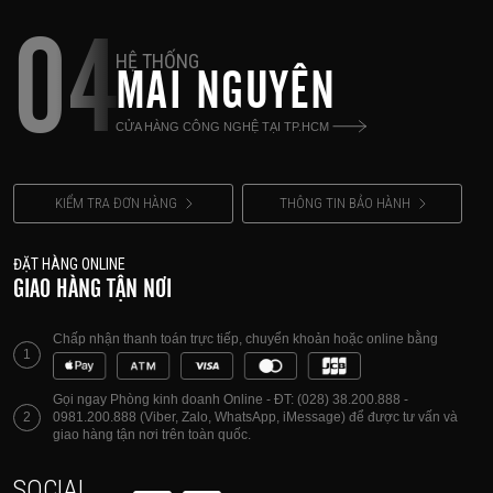
04
HỆ THỐNG
MAI NGUYÊN
CỬA HÀNG CÔNG NGHỆ TẠI TP.HCM
KIỂM TRA ĐƠN HÀNG
THÔNG TIN BẢO HÀNH
ĐẶT HÀNG ONLINE
GIAO HÀNG TẬN NƠI
Chấp nhận thanh toán trực tiếp, chuyển khoản hoặc online bằng
1
Gọi ngay Phòng kinh doanh Online - ĐT: (028) 38.200.888 -
2
0981.200.888 (Viber, Zalo, WhatsApp, iMessage) để được tư vấn và
giao hàng tận nơi trên toàn quốc.
SOCIAL