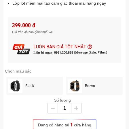
Lớp lót mềm mại tạo cảm giác thoải mái hàng ngày
399.000 đ
Giá trên đã bao gồm thuế VAT
LUÔN BÁN GIÁ TỐT NHẤT
𝐋𝐢𝐞̂𝐧 𝐡𝐞̣̂ 𝐧𝐠𝐚𝐲: 𝟬𝟵𝟴𝟭.𝟮𝟬𝟬.𝟴𝟴𝟴 (𝐌𝐞𝐬𝐬𝐚𝐠𝐞, 𝐙𝐚𝐥𝐨, 𝐕𝐢𝐛𝐞𝐫)
Chọn màu sắc
Black
Brown
Số lượng
1
Đang có hàng tại
cửa hàng