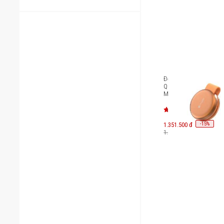
Đế sạc không dây Mazer
Qi2.2 25W+Apple Watc
MagPadDuo2
-
15
1.351.500 đ
%
1.590.000 đ