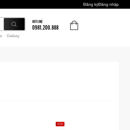
Đăng ký
Đăng nhập
HOTLINE
0981.200.888
s
Galaxy
NEW