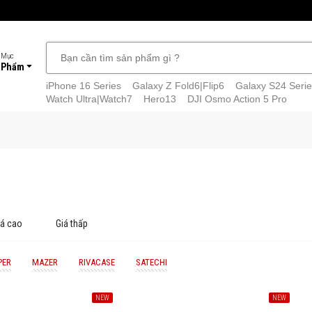
 Mục
 Phẩm
iPhone 16 Series
Galaxy Z Fold6|Flip6
Galaxy S24 Serie
Watch Ultra|Watch7
Hero13
DJI Osmo Action 5 Pro
iá cao
Giá thấp
PER
MAZER
RIVACASE
SATECHI
NEW
NEW