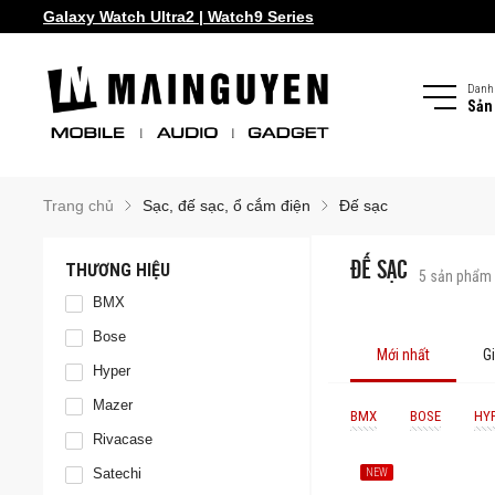
Galaxy Watch Ultra2 | Watch9 Series
Danh
Sản
Trang chủ
Sạc, đế sạc, ổ cắm điện
Đế sạc
ĐẾ SẠC
THƯƠNG HIỆU
5
sản phẩm
BMX
Bose
Mới nhất
G
Hyper
Mazer
BMX
BOSE
HY
Rivacase
Satechi
NEW