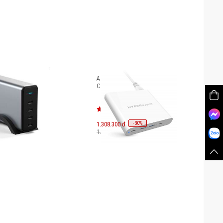
 Satechi PD 165W 4
Adapter HyperJuice 87W USB-C
C ST-UC165GM-EU
Charger QC3.0 PD87-2C2A
-
30
1.308.300 đ
%
1.869.000 đ