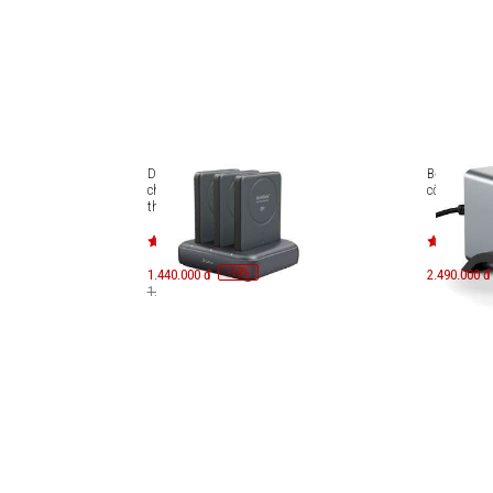
 2 in 1
Dock Sạc Siêu an toàn chống
Bộ sạc GaN
h M-
cháy nổ BMX SolidSafe 3 TBAY
cổng USB-
thiết bị charging Dock C986-3B
-
10
1.440.000 đ
%
2.490.000 đ
1.600.000 đ