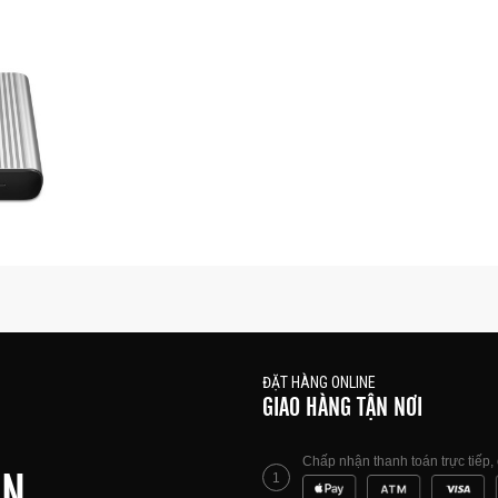
e GaN
5
ĐẶT HÀNG ONLINE
GIAO HÀNG TẬN NƠI
Chấp nhận thanh toán trực tiếp
ÊN
1