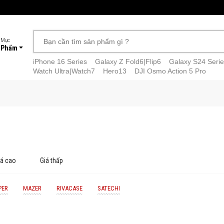
 Mục
 Phẩm
iPhone 16 Series
Galaxy Z Fold6|Flip6
Galaxy S24 Serie
Watch Ultra|Watch7
Hero13
DJI Osmo Action 5 Pro
iá cao
Giá thấp
PER
MAZER
RIVACASE
SATECHI