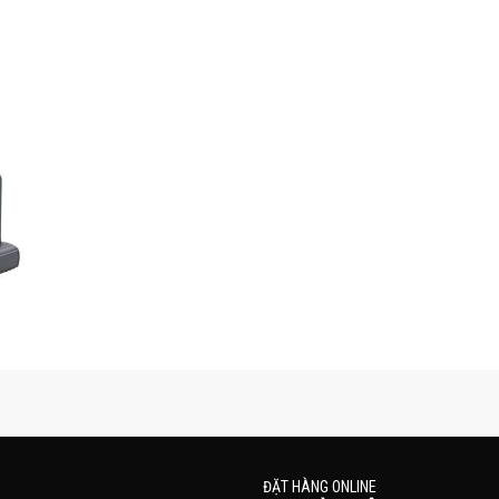
 chống
 3 TBAY
 C986-3B
ĐẶT HÀNG ONLINE