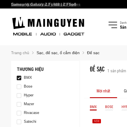
Galaxy Watch Ultra2 | Watch9 Series
Samsung Galaxy Z Fold8 | Z Flip8
Danh
Sản
Trang chủ
Sạc, đế sạc, ổ cắm điện
Đế sạc
ĐẾ SẠC
THƯƠNG HIỆU
1
sản phẩm
BMX
Bose
Mới nhất
G
Hyper
Mazer
BMX
BOSE
HY
Rivacase
Satechi
NEW