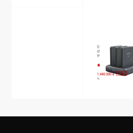
Dock Sạc Siêu an toàn
cháy nổ BMX SolidSafe
thiết bị charging Dock
-
10
1.440.000 đ
%
1.600.000 đ