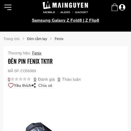
Samsung Galaxy Z Fold8 | Z Flip8
Trang chủ
Đèn cầm tay
Fenix
Thương hiệu:
Fenix
ĐÈN PIN FENIX TK11R
MÃ SP:
CO56989
0
0
Đánh giá
0
Thảo luận
Yêu thích
Chia sẻ