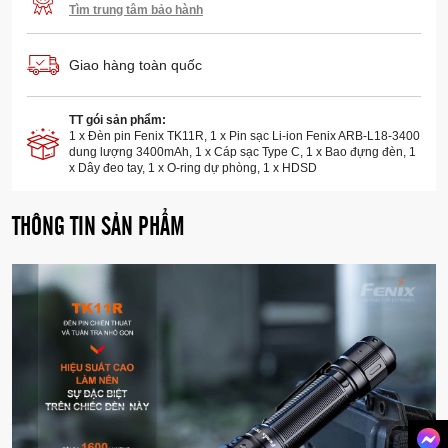
Tìm trung tâm bảo hành
Giao hàng toàn quốc
TT gói sản phẩm:
1 x Đèn pin Fenix TK11R, 1 x Pin sạc Li-ion Fenix ARB-L18-3400
dung lượng 3400mAh, 1 x Cáp sạc Type C, 1 x Bao đựng đèn, 1
x Dây đeo tay, 1 x O-ring dự phòng, 1 x HDSD
THÔNG TIN SẢN PHẨM