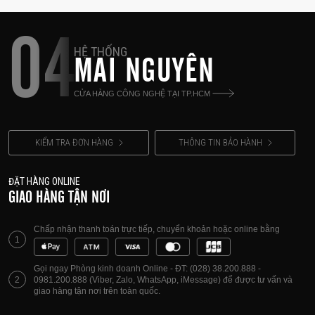
04
HỆ THỐNG
MAI NGUYÊN
CỬA HÀNG CÔNG NGHỆ TẠI TP.HCM
KIỂM TRA ĐƠN HÀNG
THÔNG TIN BẢO HÀNH
ĐẶT HÀNG ONLINE
GIAO HÀNG TẬN NƠI
Chấp nhận thanh toán trực tiếp, chuyển khoản hoặc online bằng
1
Gọi ngay Phòng kinh doanh Online - ĐT: (028) 38.200.888 -
2
0981.200.888 (Viber, Zalo, WhatsApp, iMessage) để được tư vấn và
giao hàng tận nơi trên toàn quốc.