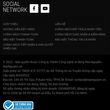
SOCIAL
NETWORK
GIỚI THIỆU
LIÊN HỆ
HƯỚNG DẪN ĐẶT HÀNG
CHÍNH SÁCH ĐỔI TRẢ & HOÀN TIỀN
CHÍNH SÁCH THANH TOÁN
CHÍNH SÁCH GIAO NHẬN & KIỂM HÀNG
BẢO MẬT THANH TOÁN
BẢO MẬT THÔNG TIN CÁ NHÂN
CHÍNH SÁCH TIẾP NHẬN & GIẢI QUYẾT
KHIẾU NẠI
© 2022 - Bản quyền thuộc Công ty TNHH Công nghệ di động Mai Nguyên -
MaiNguyen.vn
Giấy phép số 79/GP-ICP-STTTT do Sở Thông tin và Truyền thông cấp ngày
cấp ngày 8/10/2012
Địa chỉ: 144 Võ Thị Sáu, P.Xuân Hòa, TP.HCM. Email: contact@mainguyen.vn.
Chịu trách nhiệm nội dung: Đặng Thị Kim Hương
Số giấy chứng nhận đăng ký kinh doanh: 0304685595, đăng ký ngày
03.11.2006 tại Sở Kế Hoạch và Đầu Tư thành phố Hồ Chí Minh.