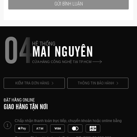
GỬI BÌNH LUẬN
04
HỆ THỐNG
MAI NGUYÊN
CỬA HÀNG CÔNG NGHỆ TẠI TP.HCM
KIỂM TRA ĐƠN HÀNG
THÔNG TIN BẢO HÀNH
ĐẶT HÀNG ONLINE
GIAO HÀNG TẬN NƠI
Chấp nhận thanh toán trực tiếp, chuyển khoản hoặc online bằng
1