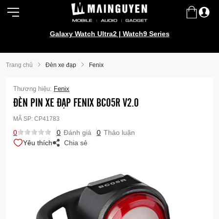
Galaxy Watch Ultra2 | Watch9 Series
Trang chủ
Đèn xe đạp
Fenix
Thương hiệu:
Fenix
ĐÈN PIN XE ĐẠP FENIX BC05R V2.0
MÃ SP:
CP41783
0
0
Đánh giá
0
Thảo luận
Yêu thích
Chia sẻ