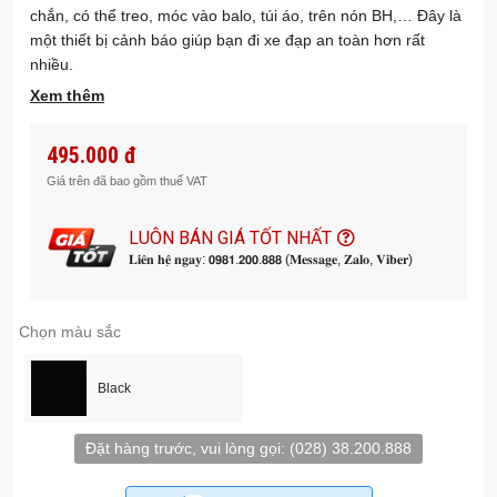
chắn, có thể treo, móc vào balo, túi áo, trên nón BH,… Đây là
một thiết bị cảnh báo giúp bạn đi xe đạp an toàn hơn rất
nhiều.
Xem thêm
495.000 đ
Giá trên đã bao gồm thuế VAT
LUÔN BÁN GIÁ TỐT NHẤT
𝐋𝐢𝐞̂𝐧 𝐡𝐞̣̂ 𝐧𝐠𝐚𝐲: 𝟬𝟵𝟴𝟭.𝟮𝟬𝟬.𝟴𝟴𝟴 (𝐌𝐞𝐬𝐬𝐚𝐠𝐞, 𝐙𝐚𝐥𝐨, 𝐕𝐢𝐛𝐞𝐫)
Chọn màu sắc
Black
Đặt hàng trước, vui lòng gọi:
(028) 38.200.888