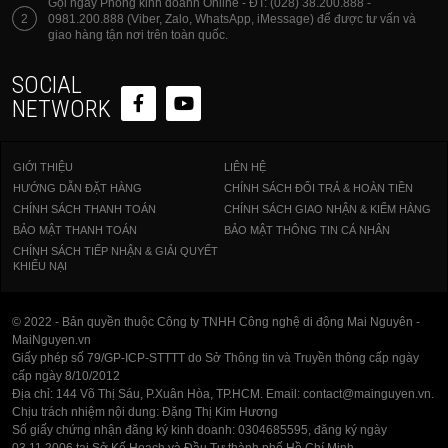
Gọi ngay Phòng kinh doanh Online - ĐT: (028) 38.200.888 -
2
0981.200.888 (Viber, Zalo, WhatsApp, iMessage) để được tư vấn và
giao hàng tận nơi trên toàn quốc.
SOCIAL
NETWORK
GIỚI THIỆU
LIÊN HỆ
HƯỚNG DẪN ĐẶT HÀNG
CHÍNH SÁCH ĐỔI TRẢ & HOÀN TIỀN
CHÍNH SÁCH THANH TOÁN
CHÍNH SÁCH GIAO NHẬN & KIỂM HÀNG
BẢO MẬT THANH TOÁN
BẢO MẬT THÔNG TIN CÁ NHÂN
CHÍNH SÁCH TIẾP NHẬN & GIẢI QUYẾT
KHIẾU NẠI
© 2022 - Bản quyền thuộc Công ty TNHH Công nghệ di động Mai Nguyên -
MaiNguyen.vn
Giấy phép số 79/GP-ICP-STTTT do Sở Thông tin và Truyền thông cấp ngày
cấp ngày 8/10/2012
Địa chỉ: 144 Võ Thị Sáu, P.Xuân Hòa, TP.HCM. Email: contact@mainguyen.vn.
Chịu trách nhiệm nội dung: Đặng Thị Kim Hương
Số giấy chứng nhận đăng ký kinh doanh: 0304685595, đăng ký ngày
03.11.2006 tại Sở Kế Hoạch và Đầu Tư thành phố Hồ Chí Minh.