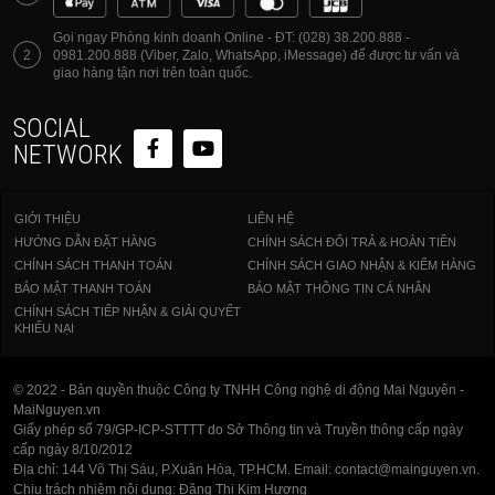
Gọi ngay Phòng kinh doanh Online - ĐT: (028) 38.200.888 -
2
0981.200.888 (Viber, Zalo, WhatsApp, iMessage) để được tư vấn và
giao hàng tận nơi trên toàn quốc.
SOCIAL
NETWORK
GIỚI THIỆU
LIÊN HỆ
HƯỚNG DẪN ĐẶT HÀNG
CHÍNH SÁCH ĐỔI TRẢ & HOÀN TIỀN
CHÍNH SÁCH THANH TOÁN
CHÍNH SÁCH GIAO NHẬN & KIỂM HÀNG
BẢO MẬT THANH TOÁN
BẢO MẬT THÔNG TIN CÁ NHÂN
CHÍNH SÁCH TIẾP NHẬN & GIẢI QUYẾT
KHIẾU NẠI
© 2022 - Bản quyền thuộc Công ty TNHH Công nghệ di động Mai Nguyên -
MaiNguyen.vn
Giấy phép số 79/GP-ICP-STTTT do Sở Thông tin và Truyền thông cấp ngày
cấp ngày 8/10/2012
Địa chỉ: 144 Võ Thị Sáu, P.Xuân Hòa, TP.HCM. Email: contact@mainguyen.vn.
Chịu trách nhiệm nội dung: Đặng Thị Kim Hương