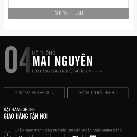
GỬI BÌNH LUẬN
04
HỆ THỐNG
MAI NGUYÊN
CỬA HÀNG CÔNG NGHỆ TẠI TP.HCM
KIỂM TRA ĐƠN HÀNG
THÔNG TIN BẢO HÀNH
ĐẶT HÀNG ONLINE
GIAO HÀNG TẬN NƠI
Chấp nhận thanh toán trực tiếp, chuyển khoản hoặc online bằng
1