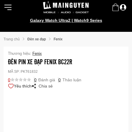
Galaxy Watch Ultra2 | Watch9 Series
Trang chủ
Đèn xe đạp
Fenix
Thương hiệu:
Fenix
ĐÈN PIN XE ĐẠP FENIX BC22R
MÃ SP:
PKT61832
0
0
Đánh giá
0
Thảo luận
Yêu thích
Chia sẻ