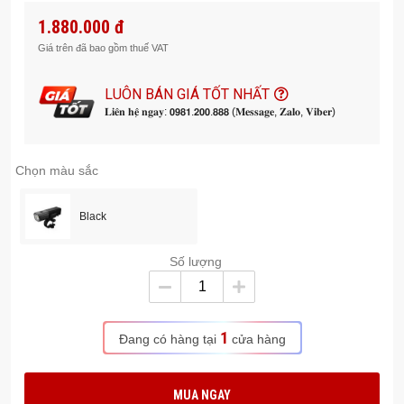
Pin sạc: pin sạc Li-ion 18650 dung lượng 3400mAh.
1.880.000 đ
Cổng sạc: Type C
Chất liệu: Polycarbonate
Giá trên đã bao gồm thuế VAT
Chống nước chống bụi: IP66
Chống va đập 1.5 mét:
LUÔN BÁN GIÁ TỐT NHẤT
𝐋𝐢𝐞̂𝐧 𝐡𝐞̣̂ 𝐧𝐠𝐚𝐲: 𝟬𝟵𝟴𝟭.𝟮𝟬𝟬.𝟴𝟴𝟴 (𝐌𝐞𝐬𝐬𝐚𝐠𝐞, 𝐙𝐚𝐥𝐨, 𝐕𝐢𝐛𝐞𝐫)
Ứng dụng: hỗ trợ chiếu sáng cho xe đạp, xe máy, đèn pin
cầm tay…
Bảo hành: Đèn 05 năm, pin 01 năm.
Chọn màu sắc
Xuất xứ: China.
Black
Số lượng
1
Đang có hàng tại
cửa hàng
MUA NGAY