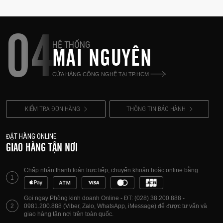
04
HỆ THỐNG
MAI NGUYÊN
CỬA HÀNG CÔNG NGHỆ TẠI TP.HCM
KIỂM TRA ĐƠN HÀNG
THÔNG TIN BẢO HÀNH
ĐẶT HÀNG ONLINE
GIAO HÀNG TẬN NƠI
Chấp nhận thanh toán trực tiếp, chuyển khoản hoặc online bằng
1
Gọi ngay Phòng kinh doanh Online - ĐT: (028) 38.200.888 -
2
0981.200.888 (Viber, Zalo, WhatsApp, iMessage) để được tư vấn và
giao hàng tận nơi trên toàn quốc.