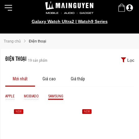
Galaxy Watch Ultra2 | Watch9 Series
Trang chủ
Điện thoại
ĐIỆN THOẠI
Lọc
19
sản phẩm
Mới nhất
Giá cao
Giá thấp
APPLE
MOBIADO
SAMSUNG
NEW
NEW