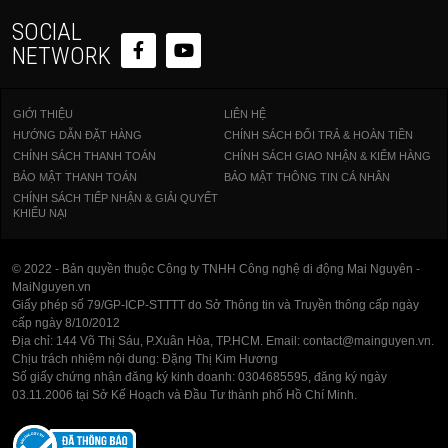
SOCIAL
NETWORK
GIỚI THIỆU
LIÊN HỆ
HƯỚNG DẪN ĐẶT HÀNG
CHÍNH SÁCH ĐỔI TRẢ & HOÀN TIỀN
CHÍNH SÁCH THANH TOÁN
CHÍNH SÁCH GIAO NHẬN & KIỂM HÀNG
BẢO MẬT THANH TOÁN
BẢO MẬT THÔNG TIN CÁ NHÂN
CHÍNH SÁCH TIẾP NHẬN & GIẢI QUYẾT
KHIẾU NẠI
© 2022 - Bản quyền thuộc Công ty TNHH Công nghệ di động Mai Nguyên -
MaiNguyen.vn
Giấy phép số 79/GP-ICP-STTTT do Sở Thông tin và Truyền thông cấp ngày
cấp ngày 8/10/2012
Địa chỉ: 144 Võ Thị Sáu, P.Xuân Hòa, TP.HCM. Email: contact@mainguyen.vn.
Chịu trách nhiệm nội dung: Đặng Thị Kim Hương
Số giấy chứng nhận đăng ký kinh doanh: 0304685595, đăng ký ngày
03.11.2006 tại Sở Kế Hoạch và Đầu Tư thành phố Hồ Chí Minh.