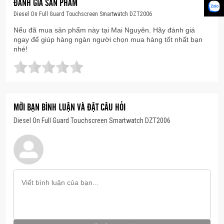
ĐÁNH GIÁ SẢN PHẨM
Case Thickness: 12 mm
Diesel On Full Guard Touchscreen Smartwatch DZT2006
Band Width: 24 mm
Nếu đã mua sản phẩm này tại Mai Nguyên. Hãy đánh giá
ngay để giúp hàng ngàn người chọn mua hàng tốt nhất bạn
Water Resistant: IP67
nhé!
Sex: Men
MỜI BẠN BÌNH LUẬN VÀ ĐẶT CÂU HỎI
Diesel On Full Guard Touchscreen Smartwatch DZT2006