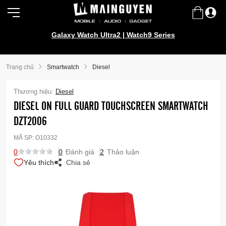
Galaxy Watch Ultra2 | Watch9 Series
Trang chủ
Smartwatch
Diesel
Thương hiệu:
Diesel
DIESEL ON FULL GUARD TOUCHSCREEN SMARTWATCH
DZT2006
MÃ SP:
O10332
0
0
Đánh giá
2
Thảo luận
Yêu thích
Chia sẻ