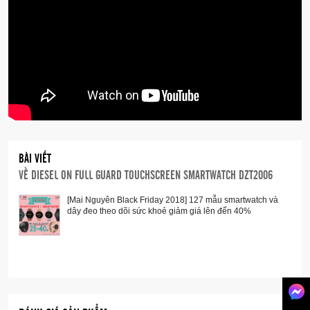
Activity Tracker: Yes
Battery Life: Up to 24 hours ** Based on usage**
Case Material: Stainless Steel
Compatibility: Android™ OS 4.4+ (excluding go
edition) and iOS 9.3+
Connectivity: Bluetooth® Smart Enabled / 4.1
Low Energy
BÀI VIẾT
Heart Rate: No
VỀ
DIESEL ON FULL GUARD TOUCHSCREEN SMARTWATCH DZT2006
Sleep Monitor: Yes
[Mai Nguyên Black Friday 2018] 127 mẫu smartwatch và
Interchangeable: Yes
dây đeo theo dõi sức khoẻ giảm giá lên đến 40%
Notifications: Yes
Strap Material: Silicon
Touchscreen: Yes
Case Size: 48 x 54 mm