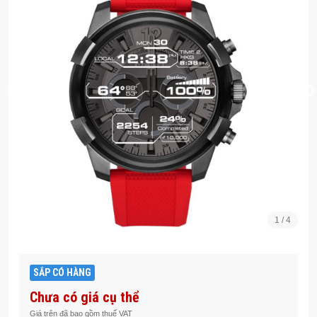
1
/
4
SẮP CÓ HÀNG
Chưa có giá cụ thể
Giá trên đã bao gồm thuế VAT