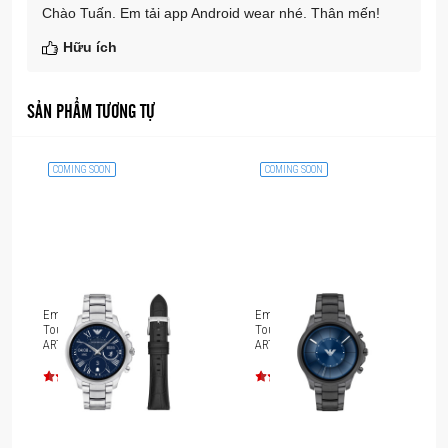
Chào Tuấn. Em tải app Android wear nhé. Thân mến!
Hữu ích
SẢN PHẨM TƯƠNG TỰ
COMING SOON
COMING SOON
Emporio Armani
Emporio Armani
Touchscreen Smartwatch
Touchscreen Smartwatch
ART9000
ART5005