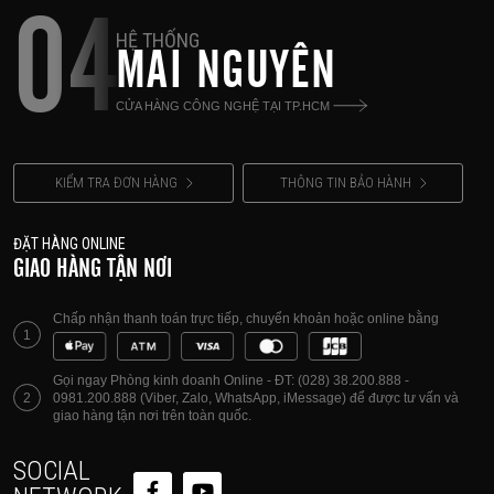
04
HỆ THỐNG
MAI NGUYÊN
CỬA HÀNG CÔNG NGHỆ TẠI TP.HCM
KIỂM TRA ĐƠN HÀNG
THÔNG TIN BẢO HÀNH
ĐẶT HÀNG ONLINE
GIAO HÀNG TẬN NƠI
Chấp nhận thanh toán trực tiếp, chuyển khoản hoặc online bằng
1
Gọi ngay Phòng kinh doanh Online - ĐT: (028) 38.200.888 -
2
0981.200.888 (Viber, Zalo, WhatsApp, iMessage) để được tư vấn và
giao hàng tận nơi trên toàn quốc.
SOCIAL