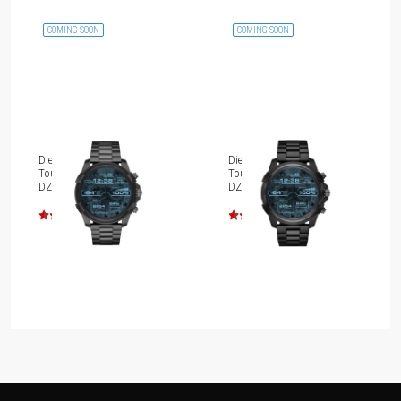
COMING SOON
COMING SOON
Diesel On Full Guard
Diesel On Full Guard
Touchscreen Smartwatch
Touchscreen Smartwatch
DZT2004
DZT2007