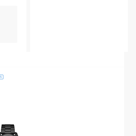
ON
Full Guard
en Smartwatch