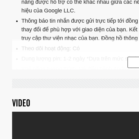
năng được hỗ trợ có thể khác nhau giữa các n
hiệu của Google LLC.
Thông báo tin nhắn được gửi trực tiếp tới đồng
thay đổi để phù hợp với giao diện của bạn. Kết
truy cập thư viện nhạc của bạn. Đồng hồ thôn
Theo dõi hoạt động: Có
Dung lượng pin: 1-2 ngày *Dựa trên mức sử d
Khả năng tương thích: Hệ điều hành Android 4.4
Kết nối: Bluetooth® Smart Enabled / 4.1 Năng 
Nhịp tim: Không
Ngủ Monitor: Không
VIDEO
Dễ dàng đổi giao diện đồng hồ: Có
Thông báo: Có
Màn hình cảm ứng: Có