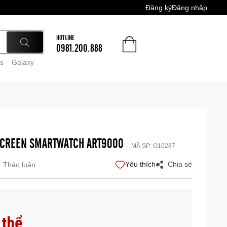
Đăng ký
Đăng nhập
HOTLINE
0981.200.888
s
Galaxy
SCREEN SMARTWATCH ART9000
MÃ SP:
O10287
Yêu thích
Chia sẻ
Thảo luận
 thể