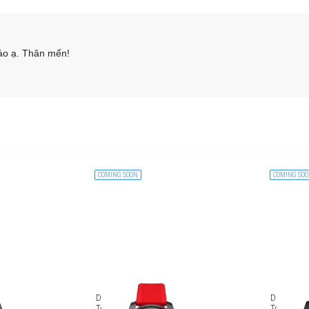
áo ạ. Thân mến!
COMING SOON
COMING SO
Diesel On Full Guard
Diesel On 
tch
Touchscreen Smartwatch
Touchscre