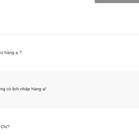
có hàng ạ ?
g có lịch nhập hàng ạ!
 Chị?