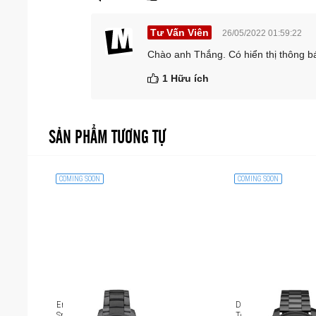
Tư Vấn Viên
26/05/2022 01:59:22
Chào anh Thắng. Có hiển thị thông b
1 Hữu ích
SẢN PHẨM TƯƠNG TỰ
COMING SOON
COMING SOON
Emporio Armani Touchscreen
Diesel On Full Guard
Smartwatch ART5005
Touchscreen Smartwa