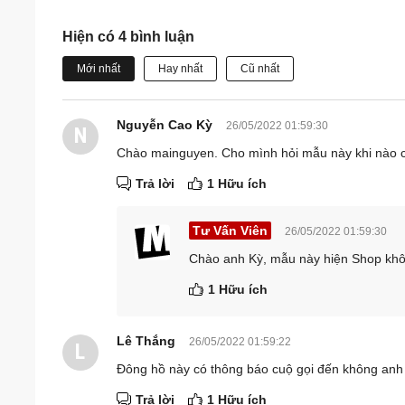
Hiện có 4 bình luận
Mới nhất
Hay nhất
Cũ nhất
Nguyễn Cao Kỳ
26/05/2022 01:59:30
N
Chào mainguyen. Cho mình hỏi mẫu này khi nào 
Trả lời
1 Hữu ích
Tư Vấn Viên
26/05/2022 01:59:30
Chào anh Kỳ, mẫu này hiện Shop khôn
1 Hữu ích
Lê Thắng
26/05/2022 01:59:22
L
Đông hồ này có thông báo cuộ gọi đến không anh
Trả lời
1 Hữu ích