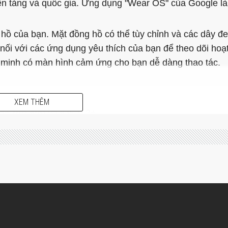
ền tảng và quốc gia. Ứng dụng "Wear OS" của Google l
 hồ của bạn. Mặt đồng hồ có thể tùy chỉnh và các dây đe
 nối với các ứng dụng yêu thích của bạn để theo dõi hoạ
g minh có màn hình cảm ứng cho bạn dễ dàng thao tác.
ụng*
XEM THÊM
+ (trở lên) và iOS 9.3+
lượng thấp