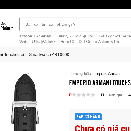
 Mục
 Phẩm
iPhone 16 Series
Galaxy Z Fold6|Flip6
Galaxy S24 Serie
Watch Ultra|Watch7
Hero13
DJI Osmo Action 5 Pro
ni Touchscreen Smartwatch ART9000
Thương hiệu:
Emporio Armani
EMPORIO ARMANI TOUCH
0
0
4
Đánh giá
SẮP CÓ HÀNG
Chưa có giá cụ