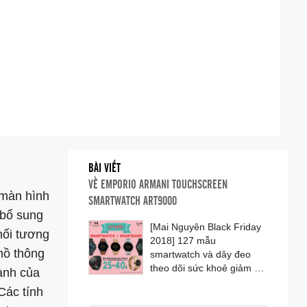
BÀI VIẾT
VỀ
EMPORIO ARMANI TOUCHSCREEN
 màn hình
SMARTWATCH ART9000
 bổ sung
[Mai Nguyên Black Friday
nối tương
2018] 127 mẫu
hồ thông
smartwatch và dây đeo
theo dõi sức khoẻ giảm giá
ành của
lên đến 40%
Các tính