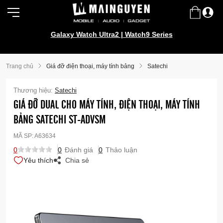
Galaxy Watch Ultra2 | Watch9 Series
Trang chủ
Giá đỡ điện thoại, máy tính bảng
Satechi
Thương hiệu:
Satechi
GIÁ ĐỠ DUAL CHO MÁY TÍNH, ĐIỆN THOẠI, MÁY TÍNH
BẢNG SATECHI ST-ADVSM
MÃ SP:
A63634
0
0
Đánh giá
0
Thảo luận
Yêu thích
Chia sẻ