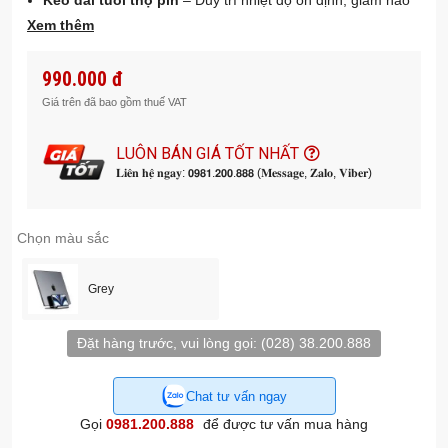
Kéo dài tuổi thọ pin
– Duy trì nhiệt độ ổn định, giảm hao
mòn linh kiện bên trong
Xem thêm
Cải thiện hiệu năng xử lý
– Thiết bị vận hành mượt mà,
nhanh chóng và hiệu quả hơn
990.000 đ
Phù hợp nhiều thiết bị
– Thiết kế đa năng, tương thích
Giá trên đã bao gồm thuế VAT
nhiều kích thước máy
Chất liệu chắc chắn, bền bỉ
– Đảm bảo độ ổn định khi đặt
LUÔN BÁN GIÁ TỐT NHẤT
thiết bị trong thời gian dài
𝐋𝐢𝐞̂𝐧 𝐡𝐞̣̂ 𝐧𝐠𝐚𝐲: 𝟬𝟵𝟴𝟭.𝟮𝟬𝟬.𝟴𝟴𝟴 (𝐌𝐞𝐬𝐬𝐚𝐠𝐞, 𝐙𝐚𝐥𝐨, 𝐕𝐢𝐛𝐞𝐫)
Giải pháp lý tưởng cho bàn làm việc gọn gàng, chuyên
nghiệp
Chọn màu sắc
Grey
Đặt hàng trước, vui lòng gọi:
(028) 38.200.888
Chat tư vấn ngay
Gọi
0981.200.888
để được tư vấn mua hàng