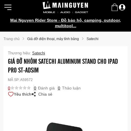
Mai Nguyen Rider Store - Đồ bảo hộ, camping, outdoor,
multitool...
Trang chủ
Giá đỡ điện thoại, máy tính bảng
Satechi
Thương hiệu:
Satechi
GIÁ ĐỠ NHÔM SATECHI ALUMINUM STAND CHO IPAD
PRO ST-ADSIM
MÃ SP:
A59572
0
0
Đánh giá
0
Thảo luận
Yêu thích
Chia sẻ