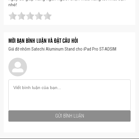
nhé!
Bền Bỉ và Thuận Tiện
Được làm từ nhôm chất lượng máy bay và silicon
MỜI BẠN BÌNH LUẬN VÀ ĐẶT CÂU HỎI
cao su, đế này chắc chắn sẽ tồn tại lâu dài. Cùng với
Giá đỡ nhôm Satechi Aluminum Stand cho iPad Pro ST-ADSIM
các cạnh cong và lớp hoàn thiện màu xám không
gian, Giá Đỡ Máy Tính
Satechi
không chỉ bền bỉ mà
còn thêm vào vẻ đẹp tinh tế của không gian làm việc
của bạn. Đế còn đi kèm với tấm đế cao su linh hoạt,
giúp bạn linh hoạt đặt theo chiều dọc hoặc ngang tùy
thuộc vào không gian làm việc của bạn.
GỬI BÌNH LUẬN