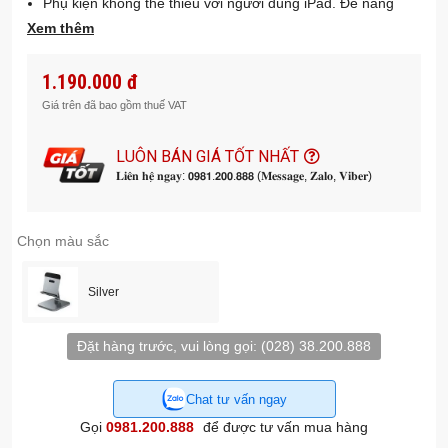
Phụ kiện không thể thiếu với người dùng iPad. Đế nâng
iPad có thể điều chỉnh độ cao và bản lề đế linh hoạt giúp
Xem thêm
bạn tạo ra không gian làm việc hoàn hảo mọi lúc, đặt dọc
để thực hiện cuộc gọi nhóm FaceTime hoặc đặt iPad nằm
1.190.000 đ
ngang phác thảo ý tưởng sáng tạo.
Giá trên đã bao gồm thuế VAT
LUÔN BÁN GIÁ TỐT NHẤT
𝐋𝐢𝐞̂𝐧 𝐡𝐞̣̂ 𝐧𝐠𝐚𝐲: 𝟬𝟵𝟴𝟭.𝟮𝟬𝟬.𝟴𝟴𝟴 (𝐌𝐞𝐬𝐬𝐚𝐠𝐞, 𝐙𝐚𝐥𝐨, 𝐕𝐢𝐛𝐞𝐫)
Chọn màu sắc
Silver
Đặt hàng trước, vui lòng gọi:
(028) 38.200.888
Chat tư vấn ngay
Gọi
0981.200.888
để được tư vấn mua hàng