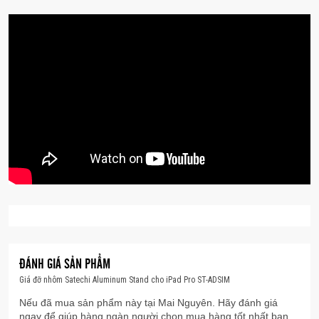
ngang, sự điều chỉnh linh hoạt luôn đảm bảo trải
nghiệm thoải mái.
ĐÁNH GIÁ SẢN PHẨM
Giá đỡ nhôm Satechi Aluminum Stand cho iPad Pro ST-ADSIM
Nếu đã mua sản phẩm này tại Mai Nguyên. Hãy đánh giá
ngay để giúp hàng ngàn người chọn mua hàng tốt nhất bạn