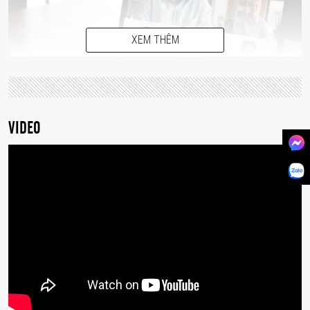
XEM THÊM
VIDEO
Điều Chỉnh Độ Cao và Góc Nhìn
Với giá đỡ có thể điều chỉnh 180° và bản lề cơ sở
135°, chân đế có thể thích ứng với mọi chiều cao và
góc nhìn của bạn. Dù bạn xem theo hướng dọc hay