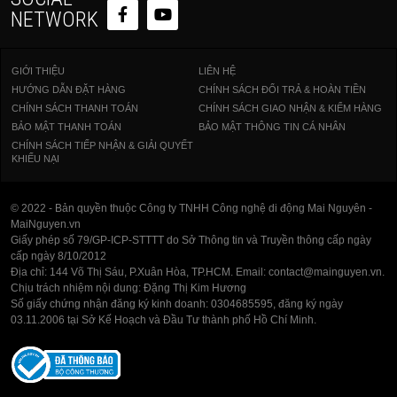
NETWORK
GIỚI THIỆU
LIÊN HỆ
HƯỚNG DẪN ĐẶT HÀNG
CHÍNH SÁCH ĐỔI TRẢ & HOÀN TIỀN
CHÍNH SÁCH THANH TOÁN
CHÍNH SÁCH GIAO NHẬN & KIỂM HÀNG
BẢO MẬT THANH TOÁN
BẢO MẬT THÔNG TIN CÁ NHÂN
CHÍNH SÁCH TIẾP NHẬN & GIẢI QUYẾT
KHIẾU NẠI
© 2022 - Bản quyền thuộc Công ty TNHH Công nghệ di động Mai Nguyên -
MaiNguyen.vn
Giấy phép số 79/GP-ICP-STTTT do Sở Thông tin và Truyền thông cấp ngày
cấp ngày 8/10/2012
Địa chỉ: 144 Võ Thị Sáu, P.Xuân Hòa, TP.HCM. Email: contact@mainguyen.vn.
Chịu trách nhiệm nội dung: Đặng Thị Kim Hương
Số giấy chứng nhận đăng ký kinh doanh: 0304685595, đăng ký ngày
03.11.2006 tại Sở Kế Hoạch và Đầu Tư thành phố Hồ Chí Minh.