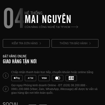
04
HỆ THỐNG
MAI NGUYÊN
CỬA HÀNG CÔNG NGHỆ TẠI TP.HCM
KIỂM TRA ĐƠN HÀNG
THÔNG TIN BẢO HÀNH
ĐẶT HÀNG ONLINE
GIAO HÀNG TẬN NƠI
Chấp nhận thanh toán trực tiếp, chuyển khoản hoặc online bằng
1
Gọi ngay Phòng kinh doanh Online - ĐT: (028) 38.200.888 -
2
0981.200.888 (Viber, Zalo, WhatsApp, iMessage) để được tư vấn và
giao hàng tận nơi trên toàn quốc.
SOCIAL