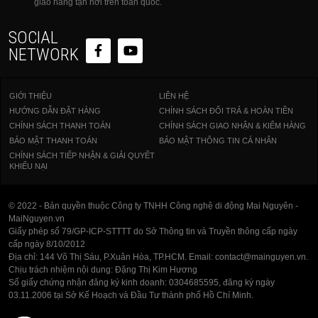
giao hàng tận nơi trên toàn quốc.
Cứng cáp và bền bỉ
SOCIAL
NETWORK
Đế laptop Satechi này làm bằng nhôm cứng cáp,
giúp đảm bảo độ bền của nó trong thời gian dài.
GIỚI THIỆU
LIÊN HỆ
HƯỚNG DẪN ĐẶT HÀNG
CHÍNH SÁCH ĐỔI TRẢ & HOÀN TIỀN
CHÍNH SÁCH THANH TOÁN
CHÍNH SÁCH GIAO NHẬN & KIỂM HÀNG
BẢO MẬT THANH TOÁN
BẢO MẬT THÔNG TIN CÁ NHÂN
CHÍNH SÁCH TIẾP NHẬN & GIẢI QUYẾT
KHIẾU NẠI
© 2022 - Bản quyền thuộc Công ty TNHH Công nghệ di động Mai Nguyên -
MaiNguyen.vn
Giấy phép số 79/GP-ICP-STTTT do Sở Thông tin và Truyền thông cấp ngày
cấp ngày 8/10/2012
Địa chỉ: 144 Võ Thị Sáu, P.Xuân Hòa, TP.HCM. Email: contact@mainguyen.vn.
Chịu trách nhiệm nội dung: Đặng Thị Kim Hương
Số giấy chứng nhận đăng ký kinh doanh: 0304685595, đăng ký ngày
03.11.2006 tại Sở Kế Hoạch và Đầu Tư thành phố Hồ Chí Minh.