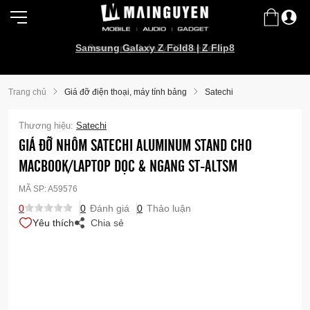
Samsung Galaxy Z Fold8 | Z Flip8
Samsung Galaxy S26 series!
Trang chủ
Giá đỡ điện thoại, máy tính bảng
Satechi
Thương hiệu:
Satechi
GIÁ ĐỠ NHÔM SATECHI ALUMINUM STAND CHO
MACBOOK/LAPTOP DỌC & NGANG ST-ALTSM
MÃ SP:
A59576
0
0
Đánh giá
0
Thảo luận
Yêu thích
Chia sẻ