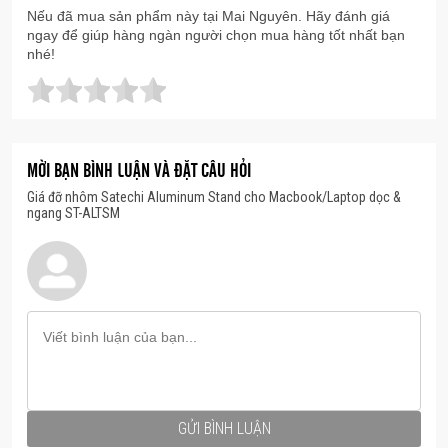
Nếu đã mua sản phẩm này tại Mai Nguyên. Hãy đánh giá
ngay để giúp hàng ngàn người chọn mua hàng tốt nhất bạn
nhé!
MỜI BẠN BÌNH LUẬN VÀ ĐẶT CÂU HỎI
Giá đỡ nhôm Satechi Aluminum Stand cho Macbook/Laptop dọc &
ngang ST-ALTSM
Khả năng chống trượt của đế
Lớp đệm cao su ở đáy giá đỡ laptop bằng nhôm của
Satechi đảm bảo cả giá đỡ và laptop hay máy tính
GỬI BÌNH LUẬN
bảng của bạn được giữ chắc chắn và không gây trầy