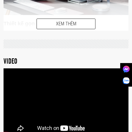
Thiết kế gọn nhẹ có thể gập được
XEM THÊM
Thiết kế gập gọn kèm theo tay xách cho phép bạn
mang theo giá đỡ laptop Satechi Aluminum Stand dễ
dàng hơn.
VIDEO