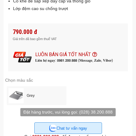
Có khe để sắp xếp dây cáp và thông gió
Lớp đệm cao su chống trượt
790.000 đ
Giá trên đã bao gồm thuế VAT
LUÔN BÁN GIÁ TỐT NHẤT
𝐋𝐢𝐞̂𝐧 𝐡𝐞̣̂ 𝐧𝐠𝐚𝐲: 𝟬𝟵𝟴𝟭.𝟮𝟬𝟬.𝟴𝟴𝟴 (𝐌𝐞𝐬𝐬𝐚𝐠𝐞, 𝐙𝐚𝐥𝐨, 𝐕𝐢𝐛𝐞𝐫)
Chọn màu sắc
Grey
Đặt hàng trước, vui lòng gọi:
(028) 38.200.888
Chat tư vấn ngay