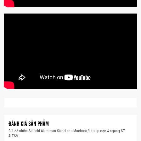
Tạo không gian gọn gẽ
Bạn sẽ dễ dàng đưa các cáp kết nối qua phần sau
của giá đỡ, đảm bảo cáp của bạn được gọn gàng và
không bị rối khi sử dụng.
ĐÁNH GIÁ SẢN PHẨM
Giá đỡ nhôm Satechi Aluminum Stand cho Macbook/Laptop dọc & ngang ST-
ALTSM