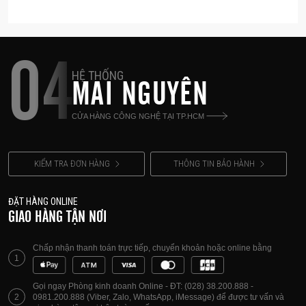
xước cho bề mặt bàn làm việc.
04
HỆ THỐNG
MAI NGUYÊN
CỬA HÀNG CÔNG NGHỆ TẠI TP.HCM
KIỂM TRA ĐƠN HÀNG
THÔNG TIN BẢO HÀNH
ĐẶT HÀNG ONLINE
GIAO HÀNG TẬN NƠI
Chấp nhận thanh toán trực tiếp, chuyển khoản hoặc online bằng
1
Gọi ngay Phòng kinh doanh Online - ĐT: (028) 38.200.888 -
2
0981.200.888 (Viber, Zalo, WhatsApp, iMessage) để được tư vấn và