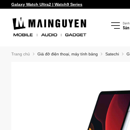
Galaxy Watch Ultra2 | Watch9 Series
Samsung Galaxy Z Fold8 | Z Flip8
Danh
Sản
Trang chủ
Giá đỡ điện thoại, máy tính bảng
Satechi
G