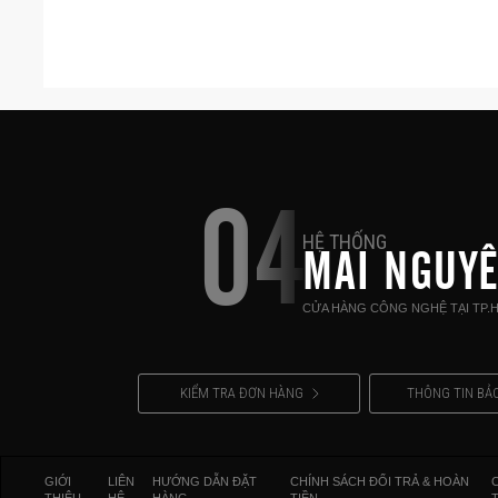
Di Động Và Thuận Tiện
Không chỉ đơn giản là giữ thiết bị, giá đỡ R1 có th
04
thành người bạn đồng hành hoàn hảo, dễ dàng man
HỆ THỐNG
MAI NGUY
gian làm việc của bạn gọn gàng và sắp xếp.
CỬA HÀNG CÔNG NGHỆ TẠI TP.
KIỂM TRA ĐƠN HÀNG
THÔNG TIN BẢ
GIỚI
LIÊN
HƯỚNG DẪN ĐẶT
CHÍNH SÁCH ĐỔI TRẢ & HOÀN