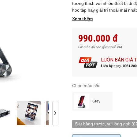
tương thích với nhiều thiết bị di
học tập hay giải trí thoải mái nhất
Xem thêm
990.000 đ
Giá trên đã bao gồm thuế VAT
LUÔN BÁN GIÁ 
𝐋𝐢𝐞̂𝐧 𝐡𝐞̣̂ 𝐧𝐠𝐚𝐲: 𝟬𝟵𝟴𝟭.𝟮𝟬
Chọn màu sắc
Grey
Đặt hàng trước, vui lòng gọi:
(0