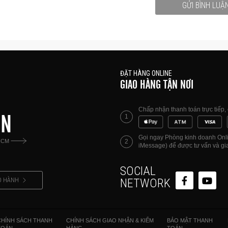
GỬI BÌNH LUẬ
ĐẶT HÀNG ONLINE
GIAO HÀNG TẬN NƠI
ể gập lại và thu gọn một cách thuận tiện. Điều này làm ch
g theo bên mình bất cứ nơi đâu bạn đến, đồng thời gi
Chấp nhận thanh toán trực tiếp
ÊN
1
Gọi ngay Phòng kinh doanh Onlin
HCM
2
iMessage) để được tư vấn và gia
SOCIAL
O HÀNH
NETWORK
CHÍNH SÁCH THANH
CHÍNH SÁCH GIAO NHẬN & KIỂM
BẢO MẬT THANH