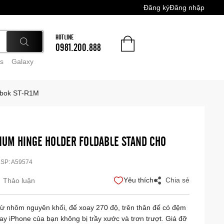
Đăng ký
Đăng nhập
HOTLINE
0981.200.888
s
Galaxy
acbok ST-R1M
INUM HINGE HOLDER FOLDABLE STAND CHO
 SP:
A59574
Yêu thích
Chia sẻ
Thảo luận
từ nhôm nguyên khối, đế xoay 270 độ, trên thân đế có đệm
y iPhone của bạn không bị trầy xước và trơn trượt. Giá đỡ