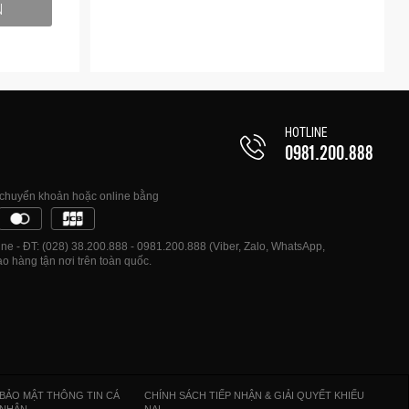
N
HOTLINE
0981.200.888
o nó trở
ữ không
, chuyển khoản hoặc online bằng
e - ĐT: (028) 38.200.888 - 0981.200.888 (Viber, Zalo, WhatsApp,
o hàng tận nơi trên toàn quốc.
BẢO MẬT THÔNG TIN CÁ
CHÍNH SÁCH TIẾP NHẬN & GIẢI QUYẾT KHIẾU