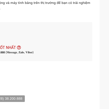
 động và máy tính bảng trên thị trường để bạn có trải nghiệm
.
TỐT NHẤT
𝟬.𝟴𝟴𝟴 (𝐌𝐞𝐬𝐬𝐚𝐠𝐞, 𝐙𝐚𝐥𝐨, 𝐕𝐢𝐛𝐞𝐫)
28) 38.200.888