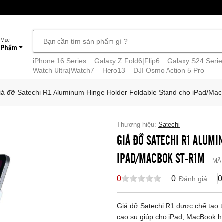
 Mục
 Phẩm
iPhone 16 Series
Galaxy Z Fold6|Flip6
Galaxy S24 Serie
Watch Ultra|Watch7
Hero13
DJI Osmo Action 5 Pro
iá đỡ Satechi R1 Aluminum Hinge Holder Foldable Stand cho iPad/M
Thương hiệu:
Satechi
GIÁ ĐỠ SATECHI R1 ALUM
IPAD/MACBOK ST-R1M
MÃ
0
0
0
Đánh giá
Giá đỡ Satechi R1 được chế tạo 
cao su giúp cho iPad, MacBook ha