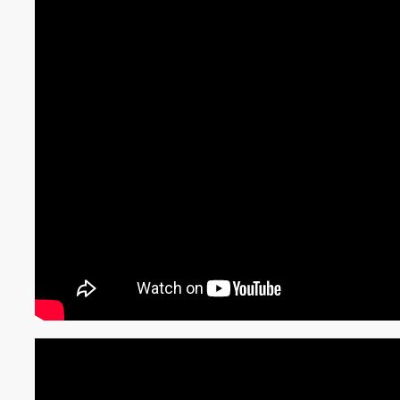
Thiết Kế Nhôm Sang Trọng
Với cấu trúc bằng nhôm chắc chắn, giá đỡ R1 khôn