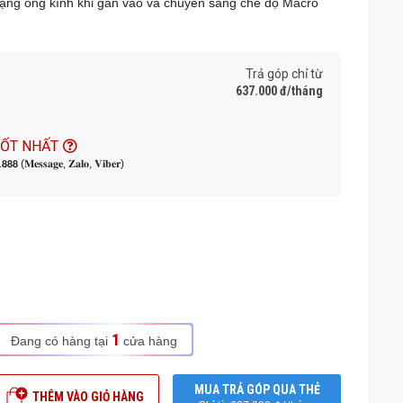
ng ống kính khi gắn vào và chuyển sang chế độ Macro
 sẽ trở về cài đặt tiêu chuẩn
n thay đổi thủ công khoảng cách lấy nét từ 4,33in (11cm)
Trả góp chỉ từ
àn hình phía sau của máy ảnh cho biết chủ thể của bạn có
637.000 đ/tháng
m nước¹ khi gắn vào máy ảnh, Macro Lens Mod cũng có lớp
TỐT NHẤT
y nước
𝟬.𝟴𝟴𝟴 (𝐌𝐞𝐬𝐬𝐚𝐠𝐞, 𝐙𝐚𝐥𝐨, 𝐕𝐢𝐛𝐞𝐫)
định video HyperSmooth cho video mượt mà ngay cả ở cự ly
ụng cụ
kính HB-Series hiệu suất cao—dành riêng cho HERO13
1
Đang có hàng tại
cửa hàng
MUA TRẢ GÓP QUA THẺ
THÊM VÀO GIỎ HÀNG