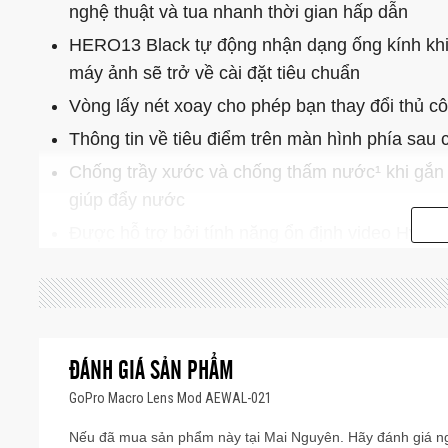
nghệ thuật và tua nhanh thời gian hấp dẫn
HERO13 Black tự động nhận dạng ống kính khi 
máy ảnh sẽ trở về cài đặt tiêu chuẩn
Vòng lấy nét xoay cho phép bạn thay đổi thủ cô
Thông tin về tiêu điểm trên màn hình phía sau
Chống trầy xước và chống thấm nước¹ khi gắn
giúp đẩy nước
Được hỗ trợ bởi tính năng ổn định video Hype
Dễ dàng gắn vào, không cần dụng cụ
Một phần của bộ sưu tập ống kính HB-Series 
ĐÁNH GIÁ SẢN PHẨM
GoPro Macro Lens Mod AEWAL-021
Nếu đã mua sản phẩm này tại Mai Nguyên. Hãy đánh giá ng