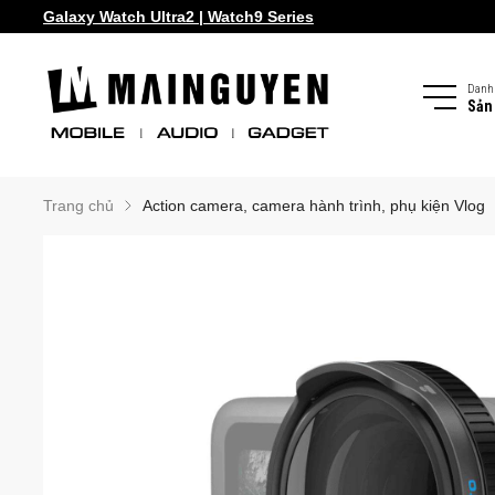
Galaxy Watch Ultra2 | Watch9 Series
Samsung Galaxy Z Fold8 | Z Flip8
Danh
Sản
Trang chủ
Action camera, camera hành trình, phụ kiện Vlog