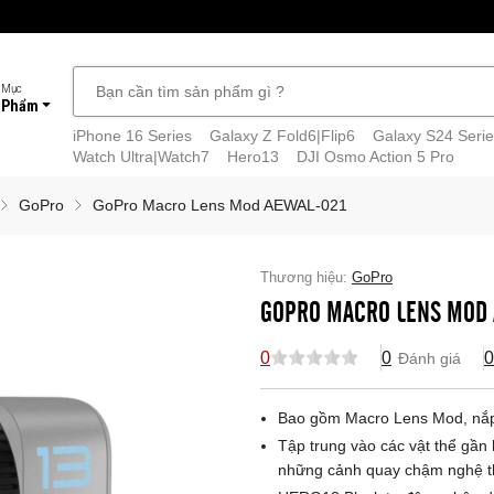
 Mục
 Phẩm
iPhone 16 Series
Galaxy Z Fold6|Flip6
Galaxy S24 Serie
Watch Ultra|Watch7
Hero13
DJI Osmo Action 5 Pro
GoPro
GoPro Macro Lens Mod AEWAL-021
Thương hiệu:
GoPro
GOPRO MACRO LENS MOD 
0
0
0
Đánh giá
Bao gồm Macro Lens Mod, nắp b
Tập trung vào các vật thể gần
những cảnh quay chậm nghệ th