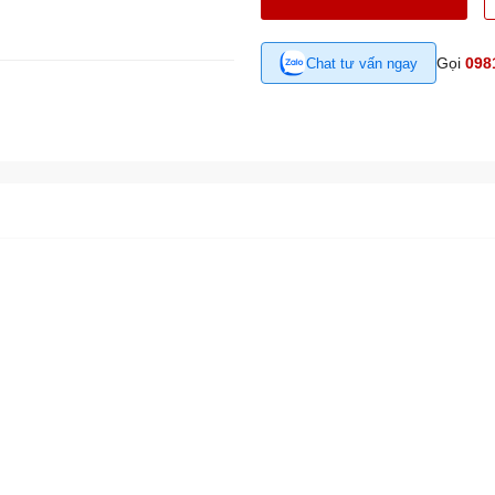
Gọi
098
Chat tư vấn ngay