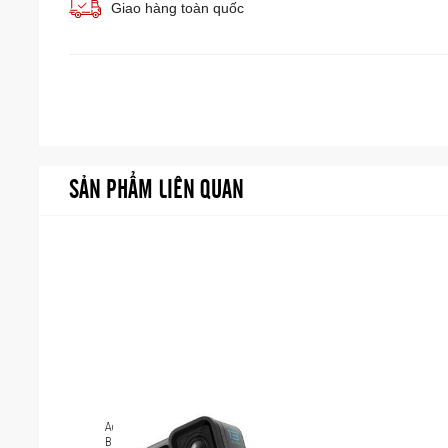
Giao hàng toàn quốc
SẢN PHẨM LIÊN QUAN
Action camera GoPro HERO13
Black CHDHX-131-RW