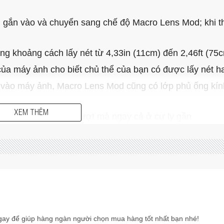
gắn vào và chuyển sang chế độ Macro Lens Mod; khi th
ng khoảng cách lấy nét từ 4,33in (11cm) đến 2,46ft (75
 của máy ảnh cho biết chủ thể của bạn có được lấy nét 
 vào máy ảnh, Macro Lens Mod cũng có lớp phủ ống kí
XEM THÊM
rSmooth cho video mượt mà ngay cả ở cự ly gần
hiệu suất cao—dành riêng cho HERO13 Black
ay để giúp hàng ngàn người chọn mua hàng tốt nhất bạn nhé!