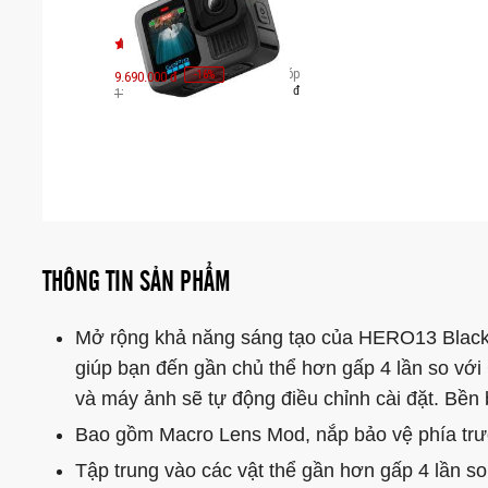
Trả góp
-
-
16
16
9.690.000 đ
%
%
1.672.000 đ
11.490.000 đ
THÔNG TIN SẢN PHẨM
Mở rộng khả năng sáng tạo của HERO13 Black 
giúp bạn đến gần chủ thể hơn gấp 4 lần so với
và máy ảnh sẽ tự động điều chỉnh cài đặt. Bền 
Bao gồm Macro Lens Mod, nắp bảo vệ phía trướ
Tập trung vào các vật thể gần hơn gấp 4 lần 