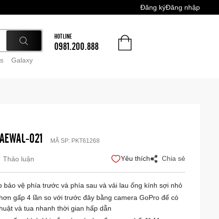
Đăng ký
Đăng nhập
HOTLINE
0981.200.888
s
Galaxy
AEWAL-021
MÃ SP:
PKT61268
Yêu thích
Chia sẻ
Thảo luận
ảo vệ phía trước và phía sau và vải lau ống kính sợi nhỏ
 hơn gấp 4 lần so với trước đây bằng camera GoPro để có
uật và tua nhanh thời gian hấp dẫn