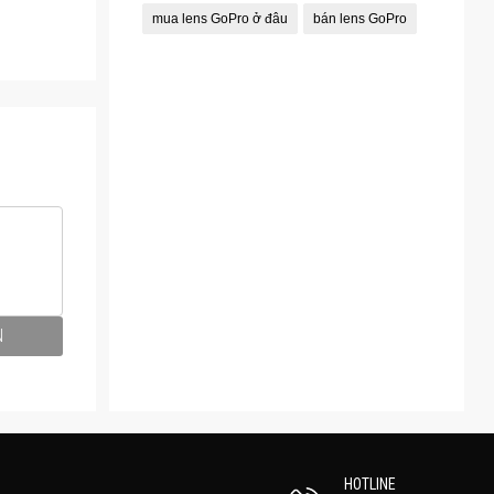
mua lens GoPro ở đâu
bán lens GoPro
N
HOTLINE