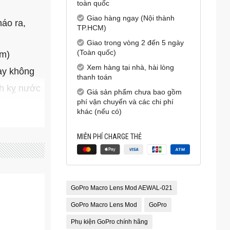
toàn quốc
Giao hàng ngay (Nội thành
áo ra,
TP.HCM)
Giao trong vòng 2 đến 5 ngày
(Toàn quốc)
cm)
Xem hàng tại nhà, hài lòng
hay không
thanh toán
nh kỵ nước
Giá sản phẩm chưa bao gồm
phí vận chuyển và các chi phí
khác (nếu có)
MIỄN PHÍ CHARGE THẺ
GoPro Macro Lens Mod AEWAL-021
GoPro Macro Lens Mod
GoPro
Phụ kiện GoPro chính hãng