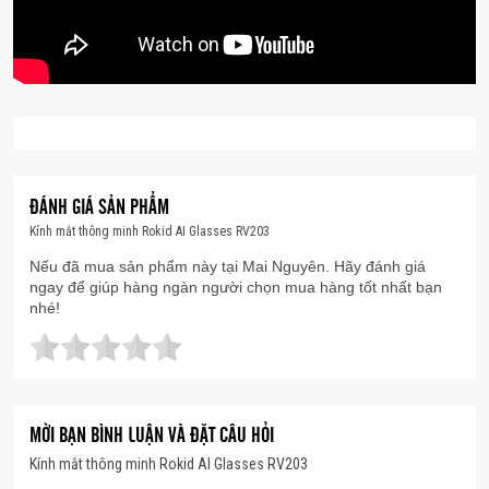
quay video liên tục khoảng 30 phút.
Thiết kế gọng kính nhẹ chỉ 49g
– Thoải mái khi
đeo lâu, kèm cơ chế kẹp giúp thay thế và lắp
tròng kính dễ dàng.
Chống rung bằng phần mềm
– Giúp video ổn
định hơn khi quay trong quá trình di chuyển.
ĐÁNH GIÁ SẢN PHẨM
Hiển thị thông minh ngay trên kính
– Nhận
Kính mắt thông minh Rokid AI Glasses RV203
thông báo tin nhắn, cuộc gọi và thông tin cần
Nếu đã mua sản phẩm này tại Mai Nguyên. Hãy đánh giá
ngay để giúp hàng ngàn người chọn mua hàng tốt nhất bạn
thiết trực tiếp trong tầm nhìn.
nhé!
Thông số kĩ thuật chi tiết:
Thương hiệu:
Rokid
Model:
RV203
MỜI BẠN BÌNH LUẬN VÀ ĐẶT CÂU HỎI
Kính mắt thông minh Rokid AI Glasses RV203
Kích thước:
155 × 49 × 44 mm