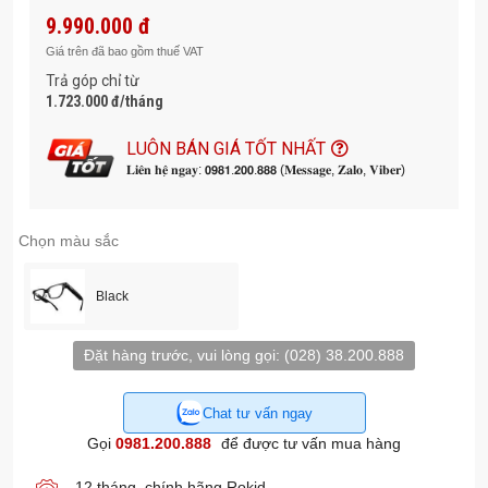
Âm thanh rõ ràng với 4 micro định hướng
– Hệ thống 4
9.990.000 đ
micro và 2 loa AAC 0920 mang lại chất lượng ghi âm và
Giá trên đã bao gồm thuế VAT
đàm thoại rõ ràng.
Trả góp chỉ từ
Trang bị chip Snapdragon AR1 Gen 1
– Kết hợp RAM
1.723.000 đ/tháng
2GB và bộ nhớ 32GB giúp xử lý nhanh các tác vụ AI và ứng
dụng thông minh.
LUÔN BÁN GIÁ TỐT NHẤT
Tích hợp AI đa năng với GPT
– Hỗ trợ dịch hai chiều
𝐋𝐢𝐞̂𝐧 𝐡𝐞̣̂ 𝐧𝐠𝐚𝐲: 𝟬𝟵𝟴𝟭.𝟮𝟬𝟬.𝟴𝟴𝟴 (𝐌𝐞𝐬𝐬𝐚𝐠𝐞, 𝐙𝐚𝐥𝐨, 𝐕𝐢𝐛𝐞𝐫)
nhanh chóng, nhận thông báo, nhắc chữ thuyết trình, và hỗ
trợ chỉ đường qua Google Maps.
Chọn màu sắc
Hỗ trợ đa ngôn ngữ mạnh mẽ
– Dịch trực tuyến 89 ngôn
ngữ và 6 ngôn ngữ ngoại tuyến với độ trễ dưới 1 giây thông
qua ứng dụng Hi Rokid.
Black
Pin tích hợp cho nhu cầu sử dụng linh hoạt
– Nghe
nhạc đến 6 giờ, gọi điện khoảng 4 giờ và quay video liên
Đặt hàng trước, vui lòng gọi:
(028) 38.200.888
tục khoảng 30 phút.
Thiết kế gọng kính nhẹ chỉ 49g
– Thoải mái khi đeo lâu,
Chat tư vấn ngay
kèm cơ chế kẹp giúp thay thế và lắp tròng kính dễ dàng.
Chống rung bằng phần mềm
– Giúp video ổn định hơn
Gọi
0981.200.888
để được tư vấn mua hàng
khi quay trong quá trình di chuyển.
12 tháng, chính hãng Rokid