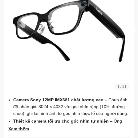
1
/
21
Camera Sony 12MP IMX681 chất lượng cao
– Chụp ảnh
độ phân giải 3024 × 4032 với góc nhìn rộng (109° đường
chéo), ghi lại hình ảnh từ góc nhìn thực tế của người dùng.
Thiết kế camera tối ưu cho góc nhìn tự nhiên
– Ống
kính tiêu cự 1.9mm, khẩu độ F/2.25 và góc nghiêng 3° giúp
Xem thêm
khung hình ổn định và tự nhiên khi quay.