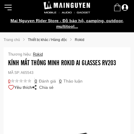
Mai Nguyen Rider Store - Đồ bảo hộ, camping, outdoor,
multitool...
Trang chủ
Thiết bị khác / Hàng độc
Rokid
Thương hiệu:
Rokid
KÍNH MẮT THÔNG MINH ROKID AI GLASSES RV203
MÃ SP:
A65543
0
0
Đánh giá
0
Thảo luận
Yêu thích
Chia sẻ