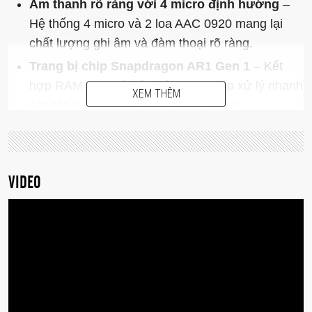
Âm thanh rõ ràng với 4 micro định hướng
–
Hệ thống 4 micro và 2 loa AAC 0920 mang lại
chất lượng ghi âm và đàm thoại rõ ràng.
Trang bị chip Snapdragon AR1 Gen 1
– Kết
hợp RAM 2GB và bộ nhớ 32GB giúp xử lý nhanh
XEM THÊM
các tác vụ AI và ứng dụng thông minh.
Tích hợp AI đa năng với GPT
– Hỗ trợ dịch hai
chiều nhanh chóng, nhận thông báo, nhắc chữ
thuyết trình, và hỗ trợ chỉ đường qua Google
VIDEO
Maps.
Hỗ trợ đa ngôn ngữ mạnh mẽ
– Dịch trực
tuyến 89 ngôn ngữ và 6 ngôn ngữ ngoại tuyến
với độ trễ dưới 1 giây thông qua ứng dụng Hi
Rokid.
Pin tích hợp cho nhu cầu sử dụng linh hoạt
–
Nghe nhạc đến 6 giờ, gọi điện khoảng 4 giờ và