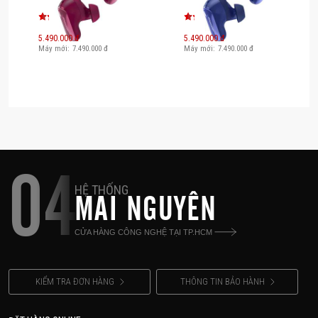
2 Deep Plum
2 Midnight Violet
5.490.000 đ
5.490.000 đ
Máy mới:
7.490.000
đ
Máy mới:
7.490.000
đ
04
HỆ THỐNG
MAI NGUYÊN
CỬA HÀNG CÔNG NGHỆ TẠI TP.HCM
KIỂM TRA ĐƠN HÀNG
THÔNG TIN BẢO HÀNH