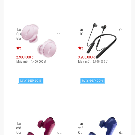
Tai nghe chống ồn Bose
Tai nghe Neckband Sony WI-
QuietComfort Earbuds (2nd
1000XM2
Gen) (New Color)
2.900.000 đ
3.900.000 đ
Máy mới:
4.400.000
đ
Máy mới:
6.990.000
đ
MÁY ĐẸP 99%
MÁY ĐẸP 99%
Tai nghe True Wireless
Tai nghe True Wireless
chống ồn Bose
chống ồn Bose
QuietComfort Ultra Earbuds
QuietComfort Ultra Earbuds