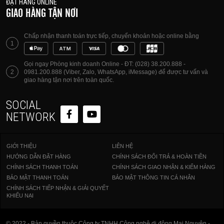
ĐẶT HÀNG ONLINE
GIAO HÀNG TẬN NƠI
Chấp nhận thanh toán trực tiếp, chuyển khoản hoặc online bằng
1
Gọi ngay Phòng kinh doanh Online - ĐT: (028) 38.200.888 -
2
0981.200.888 (Viber, Zalo, WhatsApp, iMessage) để được tư vấn và
giao hàng tận nơi trên toàn quốc.
SOCIAL
NETWORK
GIỚI THIỆU
LIÊN HỆ
HƯỚNG DẪN ĐẶT HÀNG
CHÍNH SÁCH ĐỔI TRẢ & HOÀN TIỀN
CHÍNH SÁCH THANH TOÁN
CHÍNH SÁCH GIAO NHẬN & KIỂM HÀNG
BẢO MẬT THANH TOÁN
BẢO MẬT THÔNG TIN CÁ NHÂN
CHÍNH SÁCH TIẾP NHẬN & GIẢI QUYẾT
KHIẾU NẠI
© 2022 - Bản quyền thuộc Công ty TNHH Công nghệ di động Mai Nguyên -