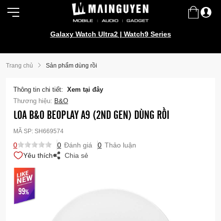
Galaxy Watch Ultra2 | Watch9 Series
Trang chủ
Sản phẩm dùng rồi
Thông tin chi tiết:
Xem tại đây
Thương hiệu:
B&O
LOA B&O BEOPLAY A9 (2ND GEN) DÙNG RỒI
MÃ SP:
SH669574
0
0
Đánh giá
0
Thảo luận
Yêu thích
Chia sẻ
99
%