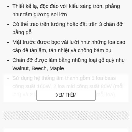
Thiết kế lạ, độc đáo với kiểu sáng tròn, phẳng
như tấm gương soi lớn
Có thể treo trên tường hoặc đặt trên 3 chân đỡ
bằng gỗ
Mặt trước được bọc vải lưới như những loa cao
cấp để tán âm, tản nhiệt và chống bám bụi
Chân đỡ được làm bằng những loại gỗ quý như
Walnut, Beech, Maple
Sử dụng hệ thống âm thanh gồm 1 loa bass
công suất 160W, 2 loa mid công suất 80W (mỗi
loa) và 2 loa treble công suất 80W (mỗi loa)
XEM THÊM
Trang bị hệ thống khuyếch đại Class D kỹ thuật
số cho âm thanh mạnh mẽ đến không ngờ
Công nghệ Adaptive Bass Linearisation truyền tải
âm trầm mạnh mẽ và chuẩn xác tại tất cả các