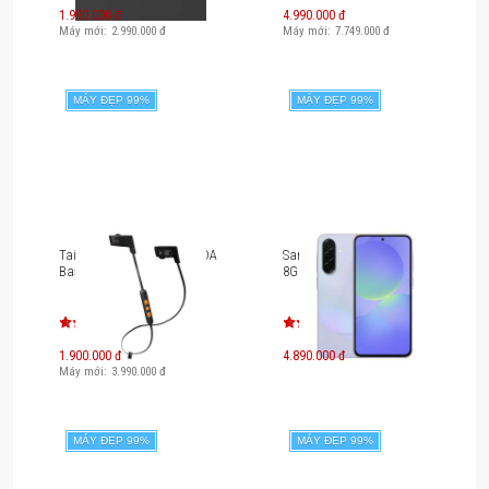
1.990.000 đ
4.990.000 đ
Máy mới:
2.990.000
đ
Máy mới:
7.749.000
đ
MÁY ĐẸP 99%
MÁY ĐẸP 99%
Tai nghe Bluetooth V-MODA
Samsung Galaxy A36 5G
BassFit Wireless
8GB RAM 128GB SM-A366
1.900.000 đ
4.890.000 đ
Máy mới:
3.990.000
đ
MÁY ĐẸP 99%
MÁY ĐẸP 99%